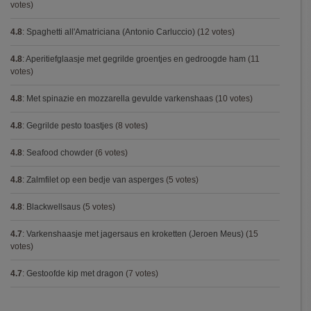
votes)
4.8
:
Spaghetti all'Amatriciana (Antonio Carluccio)
(12 votes)
4.8
:
Aperitiefglaasje met gegrilde groentjes en gedroogde ham
(11
votes)
4.8
:
Met spinazie en mozzarella gevulde varkenshaas
(10 votes)
4.8
:
Gegrilde pesto toastjes
(8 votes)
4.8
:
Seafood chowder
(6 votes)
4.8
:
Zalmfilet op een bedje van asperges
(5 votes)
4.8
:
Blackwellsaus
(5 votes)
4.7
:
Varkenshaasje met jagersaus en kroketten (Jeroen Meus)
(15
votes)
4.7
:
Gestoofde kip met dragon
(7 votes)