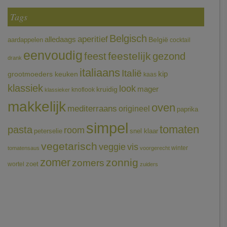
Tags
Belgisch
aperitief
alledaags
aardappelen
België
cocktail
eenvoudig
feestelijk
feest
gezond
drank
italiaans
Italië
grootmoeders keuken
kip
kaas
klassiek
look
mager
kruidig
knoflook
klassieker
makkelijk
oven
mediterraans
origineel
paprika
simpel
tomaten
pasta
room
peterselie
snel klaar
vegetarisch
veggie
vis
winter
tomatensaus
voorgerecht
zomer
zonnig
zomers
wortel
zoet
zuiders