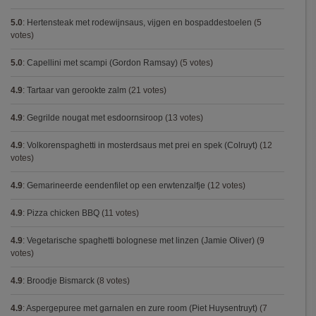
5.0
:
Hertensteak met rodewijnsaus, vijgen en bospaddestoelen
(5
votes)
5.0
:
Capellini met scampi (Gordon Ramsay)
(5 votes)
4.9
:
Tartaar van gerookte zalm
(21 votes)
4.9
:
Gegrilde nougat met esdoornsiroop
(13 votes)
4.9
:
Volkorenspaghetti in mosterdsaus met prei en spek (Colruyt)
(12
votes)
4.9
:
Gemarineerde eendenfilet op een erwtenzalfje
(12 votes)
4.9
:
Pizza chicken BBQ
(11 votes)
4.9
:
Vegetarische spaghetti bolognese met linzen (Jamie Oliver)
(9
votes)
4.9
:
Broodje Bismarck
(8 votes)
4.9
:
Aspergepuree met garnalen en zure room (Piet Huysentruyt)
(7