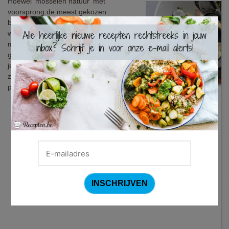
Hoewel 'mosselen natuur' met
voorsprong de meest gekozen
bereidingswijze is, zijn de smaakvolle
×
weekdieren op talloze manieren klaar te
maken. In dit originele recept wordt
gewerkt met typische smaakmakers die
je in Thaise gerechten zou verwachten,
zoals koriander, chili en kokos. Het
proberen waard!