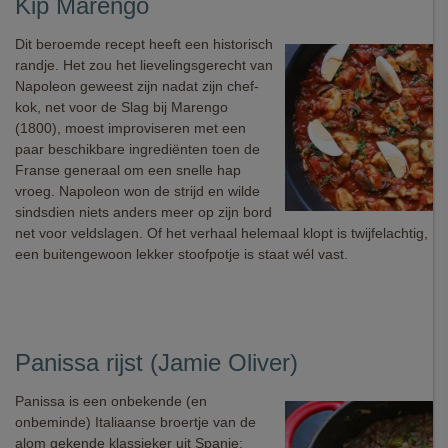
Kip Marengo
Dit beroemde recept heeft een historisch
randje. Het zou het lievelingsgerecht van
Napoleon geweest zijn nadat zijn chef-
kok, net voor de Slag bij Marengo
(1800), moest improviseren met een
paar beschikbare ingrediënten toen de
Franse generaal om een snelle hap
vroeg. Napoleon won de strijd en wilde
sindsdien niets anders meer op zijn bord
net voor veldslagen. Of het verhaal helemaal klopt is twijfelachtig, ma
een buitengewoon lekker stoofpotje is staat wél vast.
Panissa rijst (Jamie Oliver)
Panissa is een onbekende (en
onbeminde) Italiaanse broertje van de
alom gekende klassieker uit Spanje: