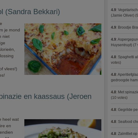
l (Sandra Bekkari)
4.9
:
Vegetarisch
(Jamie Oliver)
(9
me
4.9
:
Broodje Bi
 om je mond
 niet
4.9
:
Aspergepure
ïge
Huysentruyt)
(7 
lorieën,
lossing
4.8
:
Spaghetti al
votes)
f vlees!)
4.8
:
Aperitiefgla
es!
gedroogde ham
4.8
:
Met spinazi
pinazie en kaassaus (Jeroen
(10 votes)
4.8
:
Gegrilde pe
 heel wat
4.8
:
Seafood ch
ire en
vendien
4.8
:
Zalmfilet o