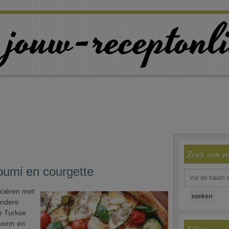
Zoek een r
oumi en courgette
ciëren met
andere
e Turkse
 vorm en