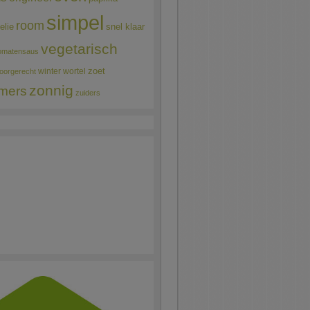
simpel
room
elie
snel klaar
vegetarisch
omatensaus
winter
wortel
zoet
oorgerecht
zonnig
mers
zuiders