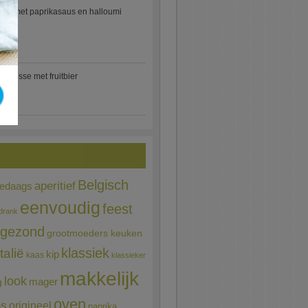
etti met paprikasaus en halloumi
)
mousse met fruitbier
Belgisch
aperitief
ledaags
eenvoudig
feest
drank
gezond
grootmoeders keuken
Italië
klassiek
kip
kaas
klassieker
makkelijk
look
mager
g
oven
ns
origineel
paprika