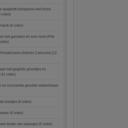
e spaghetti bolognese met linzen
 votes)
smarck
(8 votes)
e met garnalen en zure room (Piet
votes)
l'Amatriciana (Antonio Carluccio)
(12
asje met gegrilde groentjes en
(11 votes)
e en mozzarella gevulde varkenshaas
sto toastjes
(8 votes)
owder
(6 votes)
p een bedje van asperges
(5 votes)