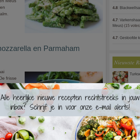
oen Meus
een
4.8
:
Blackwells
zalm.
4.7
:
Varkenshaas
Meus)
(15 votes
4.7
:
Gestoofde k
mozzarella en Parmaham
Nieuwste R
aai
Turks
e frisse
tijn na een
erlijk bij
fect op
Waterz
licht en
Zweed
sp