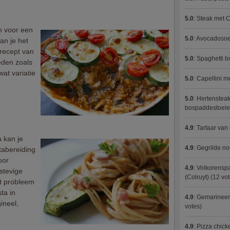
5.0
:
Steak met C
m voor een
5.0
:
Avocadosoep
an je het
recept van
5.0
:
Spaghetti 
oeden zoals
wat variatie
5.0
:
Capellini 
5.0
:
Hertensteak
bospaddestoel
4.9
:
Tartaar van
 kan je
4.9
:
Gegrilde no
tabereiding
oor
4.9
:
Volkorenspa
stevige
(Colruyt)
(12 vot
at probleem
ta in
4.9
:
Gemarineerd
ineel,
votes)
4.9
:
Pizza chic