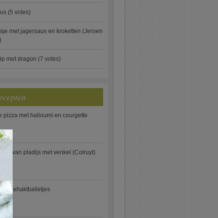
aus
(5 votes)
je met jagersaus en kroketten (Jeroen
)
ip met dragon
(7 votes)
ecepten
e pizza met halloumi en courgette
×
ooi van pladijs met venkel (Colruyt)
se gehaktballetjes