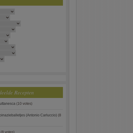
deelde Recepten
puttanesca
(10 votes)
pinazieballetjes (Antonio Carluccio)
(8
(8 votes)