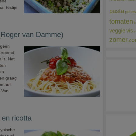
oene
ar festijn
pasta
peters
tomaten
t
veggie
vis
v
 (Roger van Damme)
zomer
zo
 geen
dberoemd
 is. Net
ten
kan
len graag
onthult
r Van
en ricotta
typische