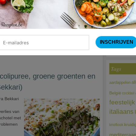
niem voor
Courg
n bij ons
maken. De
(Sandra Bekkari
 toch
erges
Choco
r een dun
ordt met
Tags
colipuree, groene groenten en
al
aardappelen
ekkari)
België
cocktail
ra Bekkari
feestelijk
italiaans
erlies van
nschotel met
problemen
kruidi
knoflook
e
mediterraa