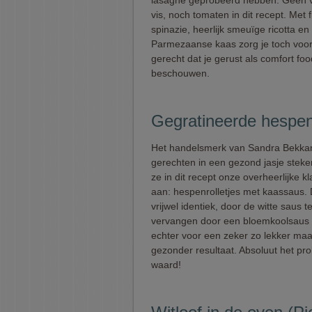
lasagne geprobeerd hebben. Geen v
vis, noch tomaten in dit recept. Met f
spinazie, heerlijk smeuïge ricotta en 
Parmezaanse kaas zorg je toch voor 
gerecht dat je gerust als comfort fo
beschouwen.
Gegratineerde hespenr
Het handelsmerk van Sandra Bekkari
gerechten in een gezond jasje steke
ze in dit recept onze overheerlijke k
aan: hespenrolletjes met kaassaus. 
vrijwel identiek, door de witte saus t
vervangen door een bloemkoolsaus 
echter voor een zeker zo lekker maa
gezonder resultaat. Absoluut het pr
waard!