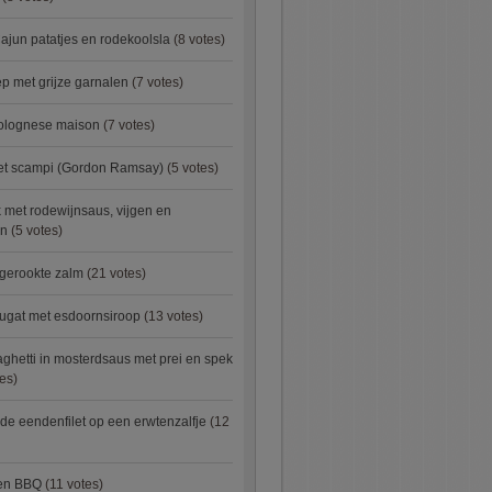
ajun patatjes en rodekoolsla
(8 votes)
 met grijze garnalen
(7 votes)
bolognese maison
(7 votes)
met scampi (Gordon Ramsay)
(5 votes)
 met rodewijnsaus, vijgen en
en
(5 votes)
 gerookte zalm
(21 votes)
ugat met esdoornsiroop
(13 votes)
ghetti in mosterdsaus met prei en spek
es)
e eendenfilet op een erwtenzalfje
(12
ken BBQ
(11 votes)