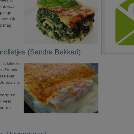
lees of
link wat
pittige
een rijk
od mag
olletjes (Sandra Bekkari)
 is lekkere
n. Zo pakt
lassieker
De basis is
e
zorgt ze
r veel
oberen