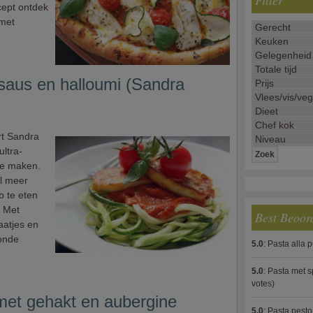
Filter
ecept ontdek
 met
saus en halloumi (Sandra
rt Sandra
ltra-
te maken.
l meer
b te eten
. Met
Best Beoor
aatjes en
onde
5.0
:
Pasta alla 
5.0
:
Pasta met s
votes)
met gehakt en aubergine
5.0
:
Pasta pesto