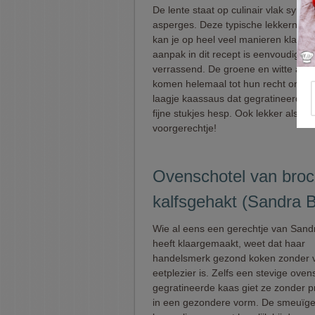
De lente staat op culinair vlak syno
asperges. Deze typische lekkernij va
kan je op heel veel manieren klaar
aanpak in dit recept is eenvoudig en
verrassend. De groene en witte asp
komen helemaal tot hun recht onde
laagje kaassaus dat gegratineerd w
fijne stukjes hesp. Ook lekker als
voorgerechtje!
Ovenschotel van broc
kalfsgehakt (Sandra B
Wie al eens een gerechtje van Sand
heeft klaargemaakt, weet dat haar
handelsmerk gezond koken zonder v
eetplezier is. Zelfs een stevige ove
gegratineerde kaas giet ze zonder 
in een gezondere vorm. De smeuïg