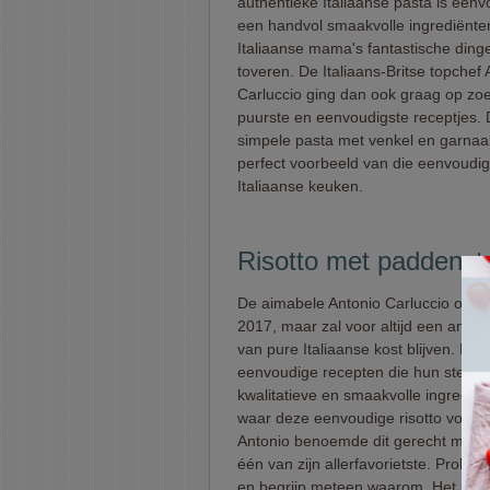
authentieke Italiaanse pasta is een
een handvol smaakvolle ingrediënt
Italiaanse mama's fantastische dinge
toveren. De Italiaans-Britse topchef 
Carluccio ging dan ook graag op zo
puurste en eenvoudigste receptjes. 
simpele pasta met venkel en garnaal
perfect voorbeeld van die eenvoudi
Italiaanse keuken.
Risotto met paddensto
De aimabele Antonio Carluccio overl
2017, maar zal voor altijd een amb
van pure Italiaanse kost blijven. Hij 
eenvoudige recepten die hun sterkte
kwalitatieve en smaakvolle ingrediën
waar deze eenvoudige risotto voor s
Antonio benoemde dit gerecht meer
één van zijn allerfavorietste. Probeer
en begrijp meteen waarom. Het resul