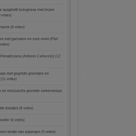
e spaghetti bolognese met linzen
 votes)
smarck
(8 votes)
e met garnalen en zure room (Piet
votes)
l'Amatriciana (Antonio Carluccio)
(12
asje met gegrilde groentjes en
(11 votes)
e en mozzarella gevulde varkenshaas
sto toastjes
(8 votes)
owder
(6 votes)
p een bedje van asperges
(5 votes)