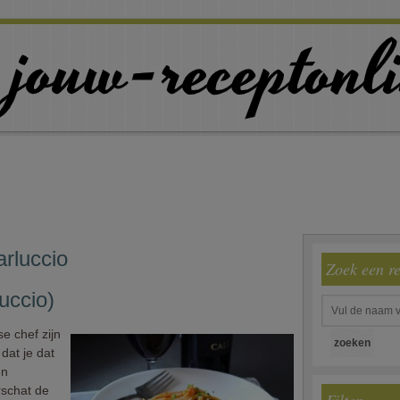
rluccio
Zoek een r
uccio)
e chef zijn
 dat je dat
en
rschat de