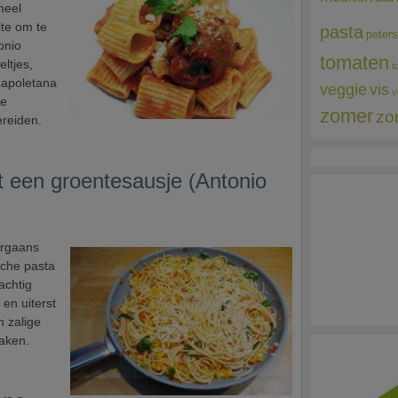
heel
ite om te
pasta
peters
onio
tomaten
ltjes,
t
Napoletana
veggie
vis
v
se
zomer
zo
ereiden.
t een groentesausje (Antonio
orgaans
sche pasta
achtig
en uiterst
n zalige
aken.