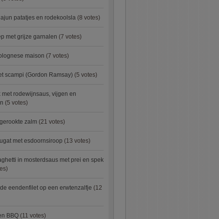
ajun patatjes en rodekoolsla
(8 votes)
 met grijze garnalen
(7 votes)
bolognese maison
(7 votes)
met scampi (Gordon Ramsay)
(5 votes)
 met rodewijnsaus, vijgen en
en
(5 votes)
 gerookte zalm
(21 votes)
ugat met esdoornsiroop
(13 votes)
ghetti in mosterdsaus met prei en spek
es)
e eendenfilet op een erwtenzalfje
(12
ken BBQ
(11 votes)