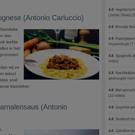
4.9
:
Vegetarisch
(Jamie Oliver)
(9
lognese (Antonio Carluccio)
4.9
:
Broodje Bi
uthentieke
on dan
4.9
:
Aspergepure
ok leefde
Huysentruyt)
(7 
lles in het
 promoten.
4.8
:
Spaghetti al
votes)
dan wij ze
4.8
:
Aperitiefgla
en tekort
gedroogde ham
tdek snel
anse klassieker.
4.8
:
Met spinazi
(10 votes)
garnalensaus (Antonio
4.8
:
Gegrilde pe
4.8
:
Seafood ch
e,
4.8
:
Zalmfilet o