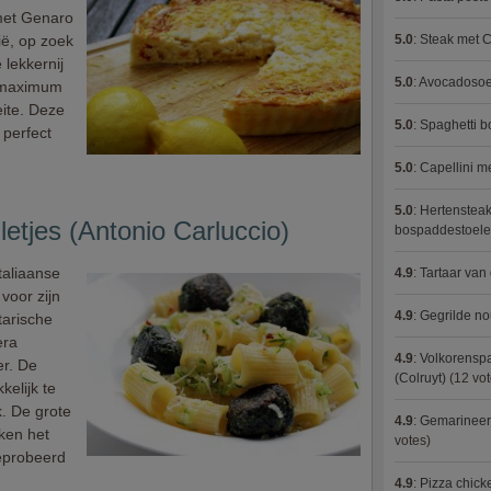
 met Genaro
ië, op zoek
5.0
:
Steak met C
 lekkernij
5.0
:
Avocadosoep
: maximum
ite. Deze
5.0
:
Spaghetti 
 perfect
5.0
:
Capellini 
5.0
:
Hertensteak
letjes (Antonio Carluccio)
bospaddestoel
Italiaanse
4.9
:
Tartaar van
voor zijn
4.9
:
Gegrilde no
tarische
era
4.9
:
Volkorenspa
er. De
(Colruyt)
(12 vot
kelijk te
. De grote
4.9
:
Gemarineerd
ken het
votes)
geprobeerd
4.9
:
Pizza chic