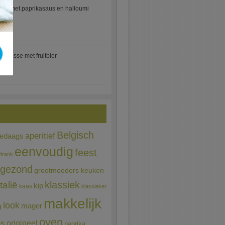
etti met paprikasaus en halloumi
)
mousse met fruitbier
Belgisch
aperitief
ledaags
eenvoudig
feest
drank
gezond
grootmoeders keuken
Italië
klassiek
kip
kaas
klassieker
makkelijk
look
mager
g
oven
ns
origineel
paprika