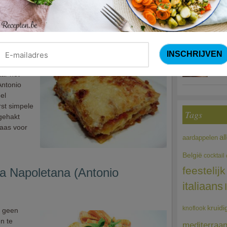
Courg
(Sandra Bekkari
tonio Carluccio)
Choco
ar het
Antonio
eel
st simpele
Tags
gehakt
aas voor
al
aardappelen
België
cocktail
feestelijk
la Napoletana (Antonio
italiaans
kruidi
knoflook
s geen
n te
mediterraa