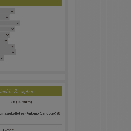
deelde Recepten
puttanesca
(10 votes)
pinazieballetjes (Antonio Carluccio)
(8
(8 votes)