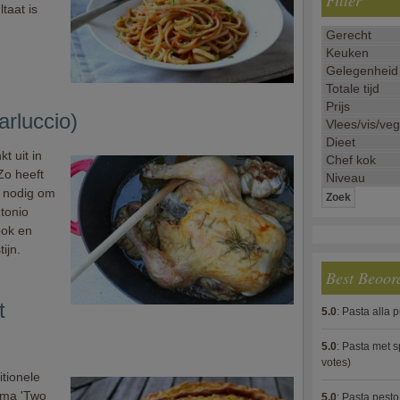
Filter
taat is
arluccio)
t uit in
Zo heeft
l nodig om
ntonio
ook en
ijn.
Best Beoor
t
5.0
:
Pasta alla 
5.0
:
Pasta met s
votes)
itionele
mma 'Two
5.0
:
Pasta pesto