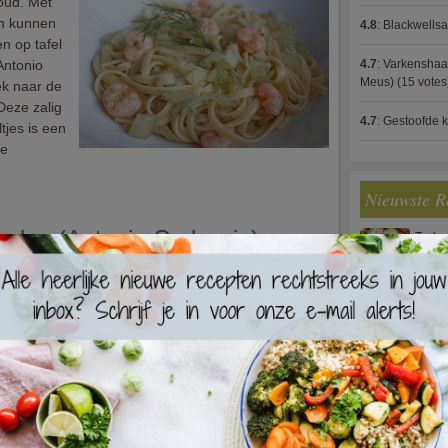
voud. Met
en kunnen
4.8
:
Blackwells
n op tafel
Antonio
4.7
:
Varkenshaas
Meus)
(15 votes
ek naar de
Deze zalig
4.7
:
Gestoofde k
tjes is een
ge
Nieuwste R
elen (Antonio Carluccio)
Turks
eed in
assadeur
Waterz
stond voor
 halen uit
ten. Exact
taat.
Zweed
maals als
 het zelf
taat is