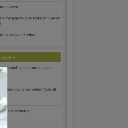
aus
(5 votes)
je met jagersaus en kroketten (Jeroen
)
ip met dragon
(7 votes)
ecepten
e pizza met halloumi en courgette
×
ooi van pladijs met venkel (Colruyt)
se gehaktballetjes