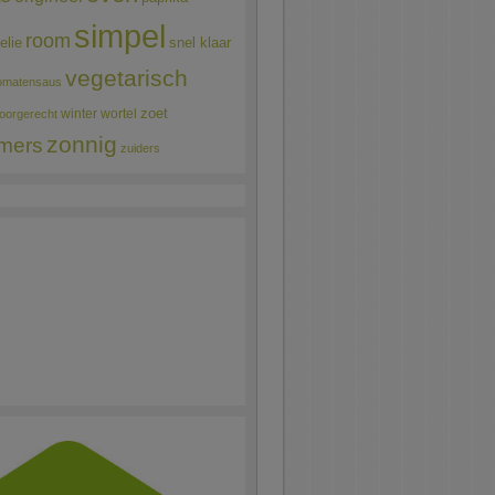
simpel
room
elie
snel klaar
vegetarisch
omatensaus
winter
wortel
zoet
oorgerecht
zonnig
mers
zuiders