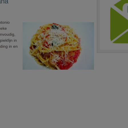
ana
ntonio
ieke
envoudig,
iekfijn in
ding in en