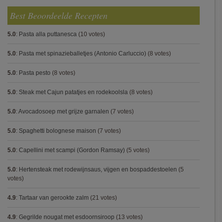
Best Beoordeelde Recepten
5.0
:
Pasta alla puttanesca
(10 votes)
5.0
:
Pasta met spinazieballetjes (Antonio Carluccio)
(8 votes)
5.0
:
Pasta pesto
(8 votes)
5.0
:
Steak met Cajun patatjes en rodekoolsla
(8 votes)
5.0
:
Avocadosoep met grijze garnalen
(7 votes)
5.0
:
Spaghetti bolognese maison
(7 votes)
5.0
:
Capellini met scampi (Gordon Ramsay)
(5 votes)
5.0
:
Hertensteak met rodewijnsaus, vijgen en bospaddestoelen
(5
votes)
4.9
:
Tartaar van gerookte zalm
(21 votes)
4.9
:
Gegrilde nougat met esdoornsiroop
(13 votes)