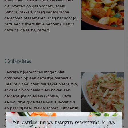
eten. Geen wonder dat heel wat chefs
die inzetten op gezondheid, zoals
Sandra Bekkari, graag vegetarische
gerechten presenteren. Mag het voor jou
zelfs een zuiders tintje hebben? Dan is
deze zalige tajine perfect!
Coleslaw
Lekkere bijgerechtjes mogen niet
ontbreken op een gezellige barbecue.
Heel origineel hoeft dat zeker niet te zijn,
er gaat bijvoorbeeld niets boven een
oerdegelijke coleslaw (koolsla). Deze
eenvoudige groentesalade is lekker fris
en past bij heel wat gerechten. Ontdek in
dit recept hoe je een authentieke en
×
pure versie maakt (die je
vanzelfsprekend ook als basis kan gebruiken voor jouw creatieve ver