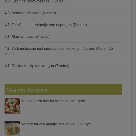
4.8
:
Gegrilde pesto toastjes
(8 votes)
4.8
:
Seafood chowder
(6 votes)
4.8
:
Zalmfilet op een bedje van asperges
(5 votes)
4.8
:
Blackwellsaus
(5 votes)
4.7
:
Varkenshaasje met jagersaus en kroketten (Jeroen Meus)
(15
votes)
4.7
:
Gestoofde kip met dragon
(7 votes)
Nieuwste Recepten
Turkse pizza met halloumi en courgette
Waterzooi van pladijs met venkel (Colruyt)