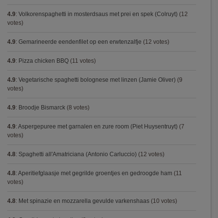
4.9
:
Volkorenspaghetti in mosterdsaus met prei en spek (Colruyt)
(12
votes)
4.9
:
Gemarineerde eendenfilet op een erwtenzalfje
(12 votes)
4.9
:
Pizza chicken BBQ
(11 votes)
4.9
:
Vegetarische spaghetti bolognese met linzen (Jamie Oliver)
(9
votes)
4.9
:
Broodje Bismarck
(8 votes)
4.9
:
Aspergepuree met garnalen en zure room (Piet Huysentruyt)
(7
votes)
4.8
:
Spaghetti all'Amatriciana (Antonio Carluccio)
(12 votes)
4.8
:
Aperitiefglaasje met gegrilde groentjes en gedroogde ham
(11
votes)
4.8
:
Met spinazie en mozzarella gevulde varkenshaas
(10 votes)