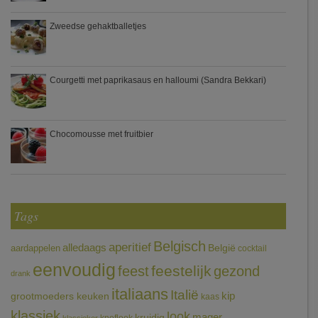
Zweedse gehaktballetjes
Courgetti met paprikasaus en halloumi (Sandra Bekkari)
Chocomousse met fruitbier
Tags
Belgisch
aperitief
alledaags
aardappelen
België
cocktail
eenvoudig
feestelijk
feest
gezond
drank
italiaans
Italië
grootmoeders keuken
kip
kaas
klassiek
look
mager
kruidig