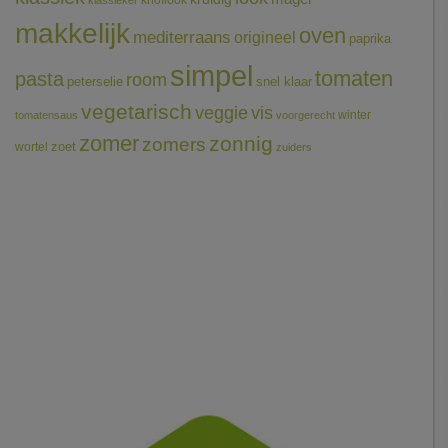
knoflook
klassieker
makkelijk
oven
mediterraans
origineel
paprika
simpel
tomaten
pasta
room
peterselie
snel klaar
vegetarisch
veggie
vis
winter
tomatensaus
voorgerecht
zomer
zonnig
zomers
wortel
zoet
zuiders