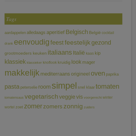
Tags
Belgisch
aperitief
alledaags
aardappelen
België
cocktail
eenvoudig
feestelijk
feest
gezond
drank
italiaans
Italië
grootmoeders keuken
kip
kaas
klassiek
look
mager
kruidig
knoflook
klassieker
makkelijk
oven
mediterraans
origineel
paprika
simpel
tomaten
pasta
room
peterselie
snel klaar
vegetarisch
veggie
vis
winter
tomatensaus
voorgerecht
zomer
zonnig
zomers
wortel
zoet
zuiders