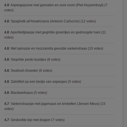
4.9
:
Aspergepuree met garnalen en zure room (Piet Huysentruyt)
(7
votes)
4.8
:
Spaghetti all'Amatriciana (Antonio Carluccio)
(12 votes)
4.8
:
Aperitiefglaasje met gegrilde groentjes en gedroogde ham
(11
votes)
4.8
:
Met spinazie en mozzarella gevulde varkenshaas
(10 votes)
4.8
:
Gegrilde pesto toastjes
(8 votes)
4.8
:
Seafood chowder
(6 votes)
4.8
:
Zalmfilet op een bedje van asperges
(5 votes)
4.8
:
Blackwellsaus
(5 votes)
4.7
:
Varkenshaasje met jagersaus en kroketten (Jeroen Meus)
(15
votes)
4.7
:
Gestoofde kip met dragon
(7 votes)