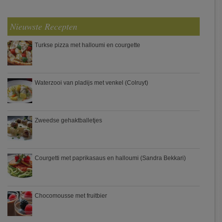
Nieuwste Recepten
Turkse pizza met halloumi en courgette
Waterzooi van pladijs met venkel (Colruyt)
Zweedse gehaktballetjes
Courgetti met paprikasaus en halloumi (Sandra Bekkari)
Chocomousse met fruitbier