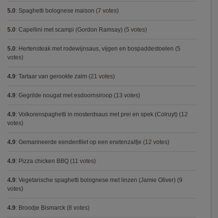
5.0
:
Spaghetti bolognese maison
(7 votes)
5.0
:
Capellini met scampi (Gordon Ramsay)
(5 votes)
5.0
:
Hertensteak met rodewijnsaus, vijgen en bospaddestoelen
(5
votes)
4.9
:
Tartaar van gerookte zalm
(21 votes)
4.9
:
Gegrilde nougat met esdoornsiroop
(13 votes)
4.9
:
Volkorenspaghetti in mosterdsaus met prei en spek (Colruyt)
(12
votes)
4.9
:
Gemarineerde eendenfilet op een erwtenzalfje
(12 votes)
4.9
:
Pizza chicken BBQ
(11 votes)
4.9
:
Vegetarische spaghetti bolognese met linzen (Jamie Oliver)
(9
votes)
4.9
:
Broodje Bismarck
(8 votes)