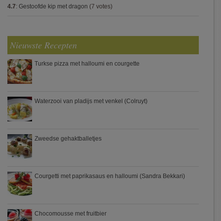
4.7
:
Gestoofde kip met dragon
(7 votes)
Nieuwste Recepten
Turkse pizza met halloumi en courgette
Waterzooi van pladijs met venkel (Colruyt)
Zweedse gehaktballetjes
Courgetti met paprikasaus en halloumi (Sandra Bekkari)
Chocomousse met fruitbier