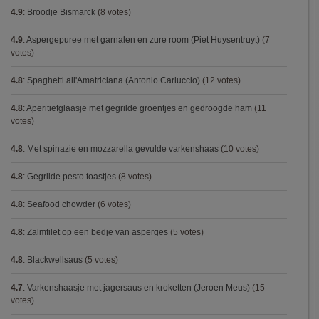
4.9
:
Broodje Bismarck
(8 votes)
4.9
:
Aspergepuree met garnalen en zure room (Piet Huysentruyt)
(7
votes)
4.8
:
Spaghetti all'Amatriciana (Antonio Carluccio)
(12 votes)
4.8
:
Aperitiefglaasje met gegrilde groentjes en gedroogde ham
(11
votes)
4.8
:
Met spinazie en mozzarella gevulde varkenshaas
(10 votes)
4.8
:
Gegrilde pesto toastjes
(8 votes)
4.8
:
Seafood chowder
(6 votes)
4.8
:
Zalmfilet op een bedje van asperges
(5 votes)
4.8
:
Blackwellsaus
(5 votes)
4.7
:
Varkenshaasje met jagersaus en kroketten (Jeroen Meus)
(15
votes)