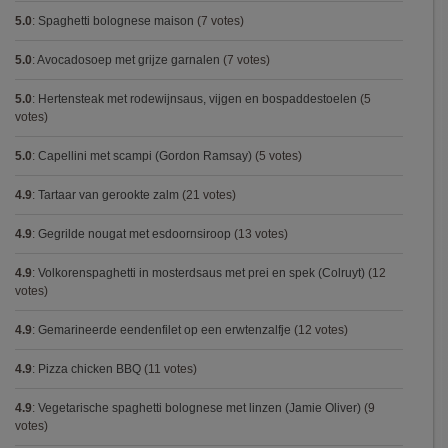
5.0
:
Spaghetti bolognese maison
(7 votes)
5.0
:
Avocadosoep met grijze garnalen
(7 votes)
5.0
:
Hertensteak met rodewijnsaus, vijgen en bospaddestoelen
(5
votes)
5.0
:
Capellini met scampi (Gordon Ramsay)
(5 votes)
4.9
:
Tartaar van gerookte zalm
(21 votes)
4.9
:
Gegrilde nougat met esdoornsiroop
(13 votes)
4.9
:
Volkorenspaghetti in mosterdsaus met prei en spek (Colruyt)
(12
votes)
4.9
:
Gemarineerde eendenfilet op een erwtenzalfje
(12 votes)
4.9
:
Pizza chicken BBQ
(11 votes)
4.9
:
Vegetarische spaghetti bolognese met linzen (Jamie Oliver)
(9
votes)