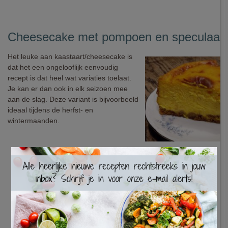
Cheesecake met pompoen en speculaas
Het leuke aan kaastaart/cheesecake is
dat het een ongelooflijk eenvoudig
recept is dat heel wat variaties toelaat.
Je kan er dan ook in elk seizoen mee
aan de slag. Deze variant is bijvoorbeeld
ideaal tijdens de herfst- en
wintermaanden.
×