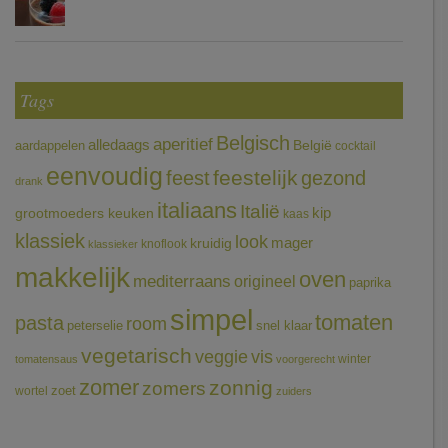
Tags
Belgisch
aperitief
alledaags
aardappelen
België
cocktail
eenvoudig
feestelijk
feest
gezond
drank
italiaans
Italië
grootmoeders keuken
kip
kaas
klassiek
look
mager
kruidig
knoflook
klassieker
makkelijk
oven
mediterraans
origineel
paprika
simpel
tomaten
pasta
room
peterselie
snel klaar
vegetarisch
veggie
vis
winter
tomatensaus
voorgerecht
zomer
zonnig
zomers
wortel
zoet
zuiders