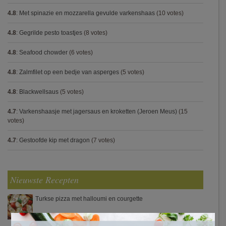
4.8
:
Met spinazie en mozzarella gevulde varkenshaas
(10 votes)
4.8
:
Gegrilde pesto toastjes
(8 votes)
4.8
:
Seafood chowder
(6 votes)
4.8
:
Zalmfilet op een bedje van asperges
(5 votes)
4.8
:
Blackwellsaus
(5 votes)
4.7
:
Varkenshaasje met jagersaus en kroketten (Jeroen Meus)
(15
votes)
4.7
:
Gestoofde kip met dragon
(7 votes)
Nieuwste Recepten
Turkse pizza met halloumi en courgette
×