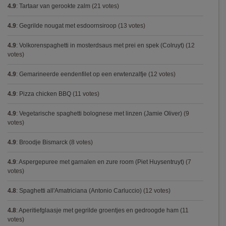
4.9
:
Tartaar van gerookte zalm
(21 votes)
4.9
:
Gegrilde nougat met esdoornsiroop
(13 votes)
4.9
:
Volkorenspaghetti in mosterdsaus met prei en spek (Colruyt)
(12
votes)
4.9
:
Gemarineerde eendenfilet op een erwtenzalfje
(12 votes)
4.9
:
Pizza chicken BBQ
(11 votes)
4.9
:
Vegetarische spaghetti bolognese met linzen (Jamie Oliver)
(9
votes)
4.9
:
Broodje Bismarck
(8 votes)
4.9
:
Aspergepuree met garnalen en zure room (Piet Huysentruyt)
(7
votes)
4.8
:
Spaghetti all'Amatriciana (Antonio Carluccio)
(12 votes)
4.8
:
Aperitiefglaasje met gegrilde groentjes en gedroogde ham
(11
votes)