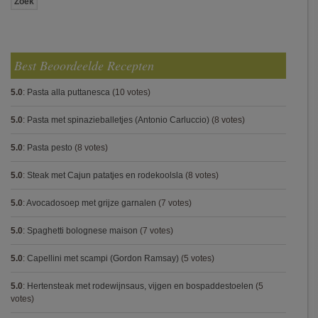
Best Beoordeelde Recepten
5.0
:
Pasta alla puttanesca
(10 votes)
5.0
:
Pasta met spinazieballetjes (Antonio Carluccio)
(8 votes)
5.0
:
Pasta pesto
(8 votes)
5.0
:
Steak met Cajun patatjes en rodekoolsla
(8 votes)
5.0
:
Avocadosoep met grijze garnalen
(7 votes)
5.0
:
Spaghetti bolognese maison
(7 votes)
5.0
:
Capellini met scampi (Gordon Ramsay)
(5 votes)
5.0
:
Hertensteak met rodewijnsaus, vijgen en bospaddestoelen
(5
votes)