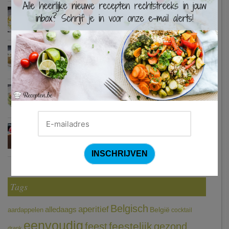
Waterzooi van pladijs met venkel (Colruyt)
Zweedse gehaktballetjes
Courgetti met paprikasaus en halloumi (Sandra Bekkari)
Chocomousse met fruitbier
Tags
Belgisch
aperitief
alledaags
aardappelen
België
cocktail
eenvoudig
feestelijk
feest
gezond
drank