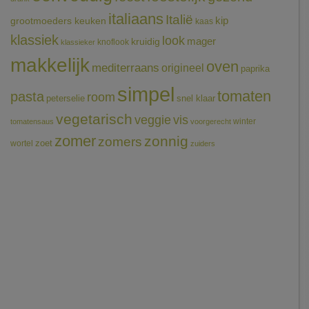
italiaans
Italië
grootmoeders keuken
kip
kaas
klassiek
look
mager
kruidig
knoflook
klassieker
makkelijk
oven
mediterraans
origineel
paprika
simpel
tomaten
pasta
room
peterselie
snel klaar
vegetarisch
veggie
vis
winter
tomatensaus
voorgerecht
zomer
zonnig
zomers
wortel
zoet
zuiders