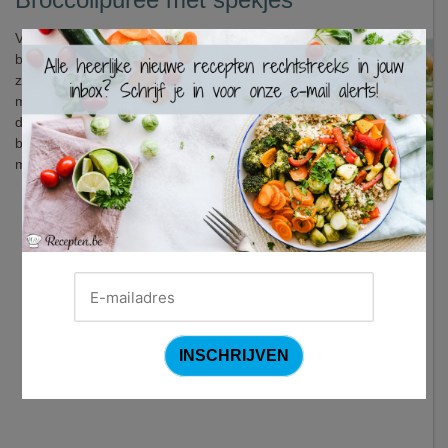
Voor lekkere comfortfood van de
×
bovenste plank hoef je niet creatief te
zijn. Gewoon, alledaags goed is soms
meer dan voldoende. Dat is precies wat
dit recept uit grootmoeders kookboek
bewijst: een smeuïge puree van broccoli
met knapperige spekjes. Heerlijk!