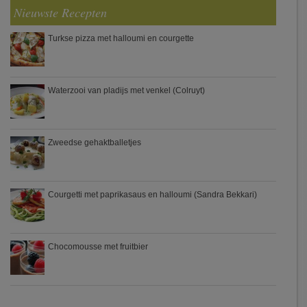
Nieuwste Recepten
Turkse pizza met halloumi en courgette
Waterzooi van pladijs met venkel (Colruyt)
Zweedse gehaktballetjes
Courgetti met paprikasaus en halloumi (Sandra Bekkari)
Chocomousse met fruitbier