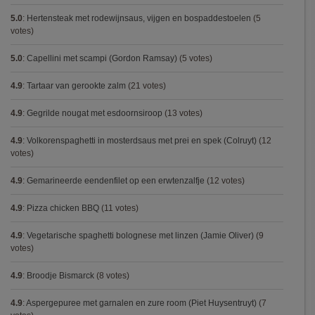
5.0
:
Hertensteak met rodewijnsaus, vijgen en bospaddestoelen
(5
votes)
5.0
:
Capellini met scampi (Gordon Ramsay)
(5 votes)
4.9
:
Tartaar van gerookte zalm
(21 votes)
4.9
:
Gegrilde nougat met esdoornsiroop
(13 votes)
4.9
:
Volkorenspaghetti in mosterdsaus met prei en spek (Colruyt)
(12
votes)
4.9
:
Gemarineerde eendenfilet op een erwtenzalfje
(12 votes)
4.9
:
Pizza chicken BBQ
(11 votes)
4.9
:
Vegetarische spaghetti bolognese met linzen (Jamie Oliver)
(9
votes)
4.9
:
Broodje Bismarck
(8 votes)
4.9
:
Aspergepuree met garnalen en zure room (Piet Huysentruyt)
(7