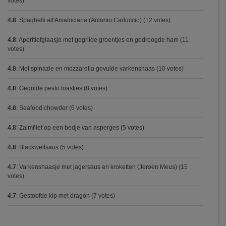
votes)
4.8
:
Spaghetti all'Amatriciana (Antonio Carluccio)
(12 votes)
4.8
:
Aperitiefglaasje met gegrilde groentjes en gedroogde ham
(11
votes)
4.8
:
Met spinazie en mozzarella gevulde varkenshaas
(10 votes)
4.8
:
Gegrilde pesto toastjes
(8 votes)
4.8
:
Seafood chowder
(6 votes)
4.8
:
Zalmfilet op een bedje van asperges
(5 votes)
4.8
:
Blackwellsaus
(5 votes)
4.7
:
Varkenshaasje met jagersaus en kroketten (Jeroen Meus)
(15
votes)
4.7
:
Gestoofde kip met dragon
(7 votes)