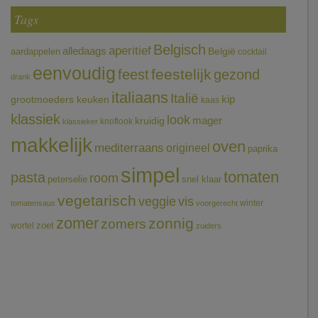
Tags
Belgisch
aperitief
alledaags
aardappelen
België
cocktail
eenvoudig
feestelijk
feest
gezond
drank
italiaans
Italië
grootmoeders keuken
kip
kaas
klassiek
look
mager
kruidig
knoflook
klassieker
makkelijk
oven
mediterraans
origineel
paprika
simpel
tomaten
pasta
room
peterselie
snel klaar
vegetarisch
veggie
vis
winter
tomatensaus
voorgerecht
zomer
zonnig
zomers
wortel
zoet
zuiders