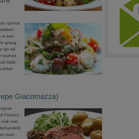
van quinoa.
 hebben
 in een
wie graag
 lijn wil
rt quinoa
t Italië:
 Lekker
(Pepe Giacomazza)
ntijnse
uit Firenze.
n ook met
nbehandeld
 en puur