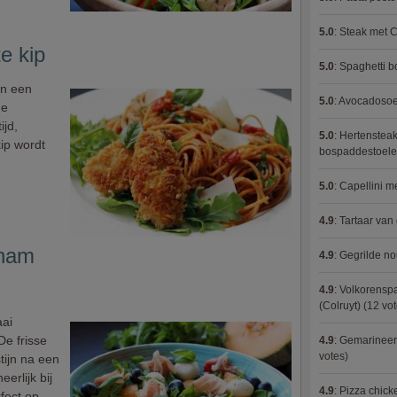
5.0
:
Steak met C
e kip
5.0
:
Spaghetti 
in een
5.0
:
Avocadosoep
ge
ijd,
5.0
:
Hertensteak
ip wordt
bospaddestoel
5.0
:
Capellini 
4.9
:
Tartaar van
aham
4.9
:
Gegrilde no
4.9
:
Volkorenspa
(Colruyt)
(12 vot
aai
e frisse
4.9
:
Gemarineerd
votes)
tijn na een
erlijk bij
4.9
:
Pizza chic
fect op