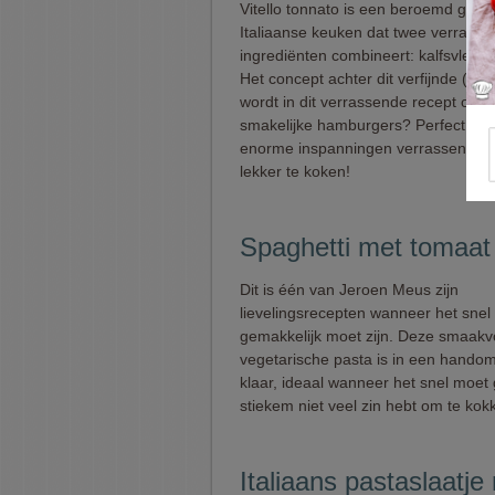
Vitello tonnato is een beroemd gerec
Italiaanse keuken dat twee verrass
ingrediënten combineert: kalfsvlees 
Het concept achter dit verfijnde (voo
wordt in dit verrassende recept omg
smakelijke hamburgers? Perfect om
enorme inspanningen verrassend en
lekker te koken!
Spaghetti met tomaat
Dit is één van Jeroen Meus zijn
lievelingsrecepten wanneer het snel
gemakkelijk moet zijn. Deze smaakvo
vegetarische pasta is in een hando
klaar, ideaal wanneer het snel moet 
stiekem niet veel zin hebt om te kokk
Italiaans pastaslaatje