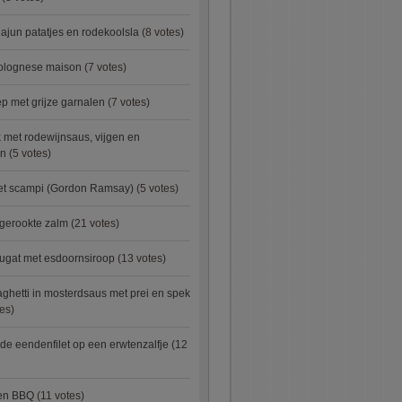
ajun patatjes en rodekoolsla
(8 votes)
bolognese maison
(7 votes)
 met grijze garnalen
(7 votes)
 met rodewijnsaus, vijgen en
en
(5 votes)
met scampi (Gordon Ramsay)
(5 votes)
 gerookte zalm
(21 votes)
ugat met esdoornsiroop
(13 votes)
ghetti in mosterdsaus met prei en spek
es)
e eendenfilet op een erwtenzalfje
(12
ken BBQ
(11 votes)