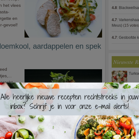
n het vlees
4.8
:
Blackwells
asta-
rgette en
4.7
:
Varkenshaas
r-gevoel!
Meus)
(15 votes
4.7
:
Gestoofde k
loemkool, aardappelen en spek
Nieuwste R
reed
Turks
jes,...
gerecht
e maaltijd
.
Waterz
smaken
telijk.
Zweed
s