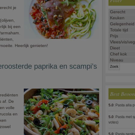
Filter
erecht je
olijven,
lijk bij een
 Parmaham.
diënten,
moeite. Heerlijk genieten!
roosterde paprika en scampi’s
Best Beoor
grediënten
s af. De
5.0
:
Pasta alla 
en volle
 rucola en
5.0
:
Pasta met s
kken
votes)
 zowel
5.0
:
Pasta pesto