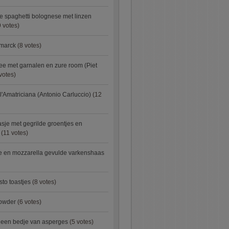
e spaghetti bolognese met linzen
 votes)
smarck
(8 votes)
e met garnalen en zure room (Piet
votes)
l'Amatriciana (Antonio Carluccio)
(12
asje met gegrilde groentjes en
(11 votes)
e en mozzarella gevulde varkenshaas
sto toastjes
(8 votes)
owder
(6 votes)
p een bedje van asperges
(5 votes)