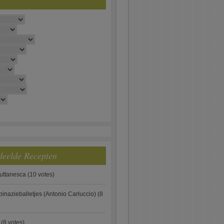
deelde Recepten
puttanesca
(10 votes)
pinazieballetjes (Antonio Carluccio)
(8
(8 votes)