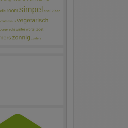
simpel
room
elie
snel klaar
vegetarisch
omatensaus
winter
wortel
zoet
oorgerecht
zonnig
mers
zuiders