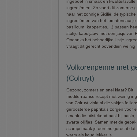
ingeboet in smaak en kwaliteitsvolle
ingrediënten. Zo voert dit zomerse g
naar het zonnige Sicilië: de typische
ingrediënten van het tomatensausje (
basilicum, kappertjes,...) passen heer
stukje kabeljauw met een jasje van
Ondanks het behoorlijke lijstje ingre
vraagt dit gerecht bovendien weinig 
Volkorenpenne met ge
(Colruyt)
Gezond, zomers en snel klaar? Dit
mediterraanse recept met weinig in
van Colruyt vinkt al die vakjes feilloo
geroosterde paprika's zorgen voor e
smaak die uitstekend past bij pasta,
zwarte olijfjes. Samen met de geba
scampi maak je een fris gerecht dat
warm als koud lekker is.