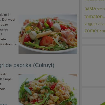
pasta
peters
it 'm in
tomaten
t
. Dat weet
veggie
vis
s deze
v
iaanse
zomer
zo
o!
zoete
maakbom is
rilde paprika (Colruyt)
s dit
dt simpel
t
cola.
dra