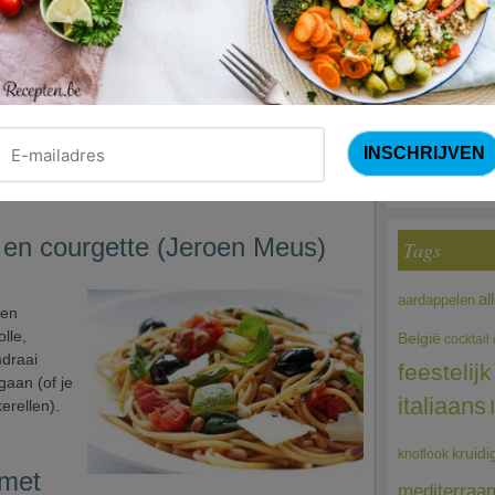
ht uit de
Courg
ende
met tonijn.
r)gerecht
(Sandra Bekkari
etoverd tot
Choco
 zonder
 bovenal
 en courgette (Jeroen Meus)
Tags
al
aardappelen
 en
lle,
België
cocktail
mdraai
feestelijk
gaan (of je
italiaans
erellen).
kruidi
knoflook
 met
mediterraa