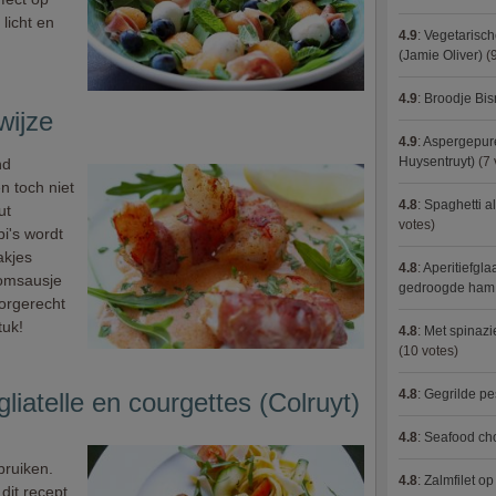
licht en
4.9
:
Vegetarisch
(Jamie Oliver)
(9
4.9
:
Broodje Bi
wijze
4.9
:
Aspergepure
Huysentruyt)
(7 
nd
n toch niet
4.8
:
Spaghetti al
ut
votes)
i's wordt
akjes
4.8
:
Aperitiefgla
oomsausje
gedroogde ham
oorgerecht
tuk!
4.8
:
Met spinazi
(10 votes)
4.8
:
Gegrilde pe
iatelle en courgettes (Colruyt)
4.8
:
Seafood ch
bruiken.
4.8
:
Zalmfilet o
dit recept