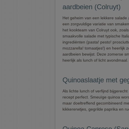
aardbeien (Colruyt)
Het geheim van een lekkere salade z
een zorgvuldige variatie van smaken
het kookteam van Colruyt ook, zoal
smaakvolle salade met typische Ital
ingrediënten (pasta! pesto! prosciutt
mozzarella! tomaatjes!) en heerlijk 
aardbeien bewijst. Deze zomerse s
heerlijk als lunch of licht avondmaal.
Quinoaslaatje met geg
Als lichte lunch of verfijnd bijgerecht i
recept perfect. Smeuïge quinoa wor
maar doeltreffend gecombineerd me
kikkererwtjes, gegrilde paprika en ru
Quinoa Caprese (San