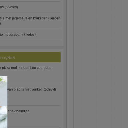
aus
(5 votes)
je met jagersaus en kroketten (Jeroen
)
ip met dragon
(7 votes)
ecepten
e pizza met halloumi en courgette
×
ooi van pladijs met venkel (Colruyt)
se gehaktballetjes