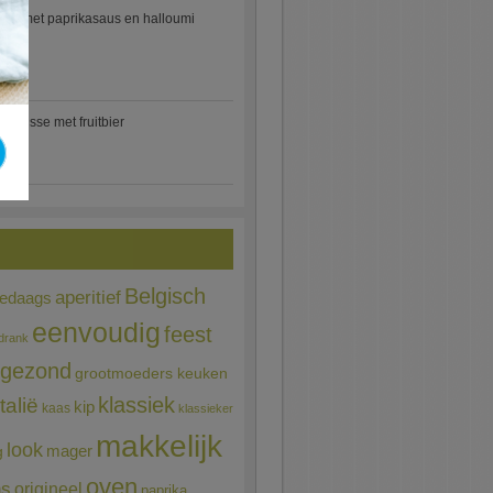
etti met paprikasaus en halloumi
)
mousse met fruitbier
Belgisch
aperitief
ledaags
eenvoudig
feest
drank
gezond
grootmoeders keuken
Italië
klassiek
kip
kaas
klassieker
makkelijk
look
mager
g
oven
ns
origineel
paprika