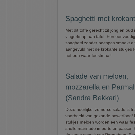
Spaghetti met krokant
Met dit toffe gerecht zit jong en oud 
vingerknap aan tafel. Een eenvoudi
spaghetti zonder poespas smaakt alt
aangevuld met de krokante stukjes k
het een waar feestmaal!
Salade van meloen,
mozzarella en Parm
(Sandra Bekkari)
Deze heerlijke, zomerse salade is fr
voorbeeld van gezonde powerfood! D
stukjes meloen worden een waar fes
snelle marinade in porto en passen he
de zoute smaak van Parmaham. Per