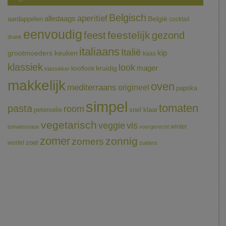
Belgisch
aperitief
alledaags
aardappelen
België
cocktail
eenvoudig
feestelijk
feest
gezond
drank
italiaans
Italië
grootmoeders keuken
kip
kaas
klassiek
look
mager
kruidig
knoflook
klassieker
makkelijk
oven
mediterraans
origineel
paprika
simpel
tomaten
pasta
room
peterselie
snel klaar
vegetarisch
veggie
vis
winter
tomatensaus
voorgerecht
zomer
zonnig
zomers
wortel
zoet
zuiders