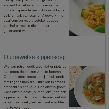
Colruyt kan je zonder enige moeite
scoren! Het lekkere roomsausje met
tomatentapenade past uitstekend bij de
volle smaak van scampi. Afgewerkt met
basilicum en rucola betekent dat een
verfijnd gerechtje die het best
geserveerd wordt met brood.
Ouderwetse kippensoep
Wie van retro houdt, weet dat er niets op
kan tegen de keuken van 'de bomma'!
Grootmoeders recepten zijn traditionele
familiegeheimen die uitblinken in smaak,
ambacht en eenvoud. Een onverslijtbare
klassieker is échte, authentieke, originele
kippensoep. Het vraagt uiteraard net dat
ietsje meer werk, het resultaat is echter
niet te versmaden.