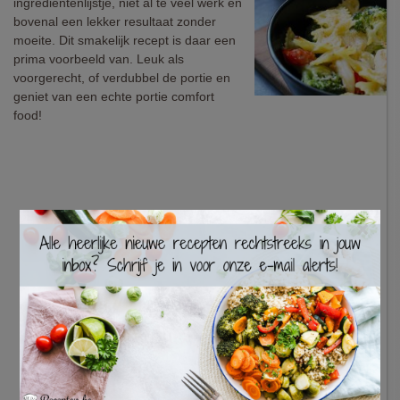
ingrediëntenlijstje, niet al te veel werk en
bovenal een lekker resultaat zonder
moeite. Dit smakelijk recept is daar een
prima voorbeeld van. Leuk als
voorgerecht, of verdubbel de portie en
geniet van een echte portie comfort
food!
×