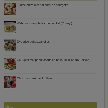
Turkse pizza met halloumi en courgette
Waterzooi van pladijs met venkel (Colruyt)
Zweedse gehaktballetjes
Courgetti met paprikasaus en halloumi (Sandra Bekkari)
Chocomousse met fruitbier
Tags