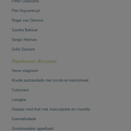
Peter Goossens
Piet Huysentruyt
Roger van Damme
Sandra Bekkari
Sergio Herman
Sofie Dumont
Populairste Recepten
Verse slagroom
Koude pastasalade met rucola en kerstomaat
Currysaus
Lasagne
Glaasje rood fruit met mascarpone en crumble
Garnaalsalade
Grootmoeders appeltaart