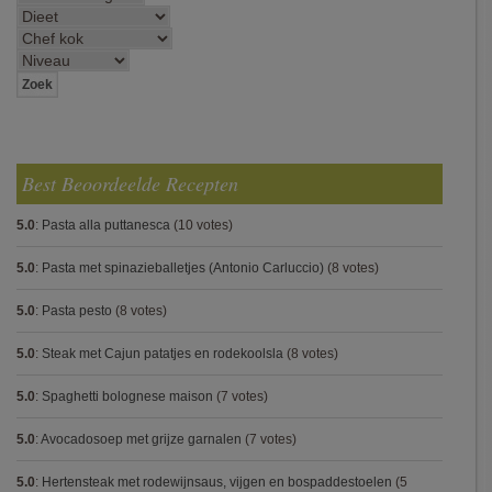
Best Beoordeelde Recepten
5.0
:
Pasta alla puttanesca
(10 votes)
5.0
:
Pasta met spinazieballetjes (Antonio Carluccio)
(8 votes)
5.0
:
Pasta pesto
(8 votes)
5.0
:
Steak met Cajun patatjes en rodekoolsla
(8 votes)
5.0
:
Spaghetti bolognese maison
(7 votes)
5.0
:
Avocadosoep met grijze garnalen
(7 votes)
5.0
:
Hertensteak met rodewijnsaus, vijgen en bospaddestoelen
(5