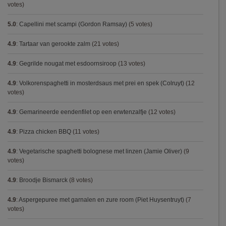
votes)
5.0
:
Capellini met scampi (Gordon Ramsay)
(5 votes)
4.9
:
Tartaar van gerookte zalm
(21 votes)
4.9
:
Gegrilde nougat met esdoornsiroop
(13 votes)
4.9
:
Volkorenspaghetti in mosterdsaus met prei en spek (Colruyt)
(12
votes)
4.9
:
Gemarineerde eendenfilet op een erwtenzalfje
(12 votes)
4.9
:
Pizza chicken BBQ
(11 votes)
4.9
:
Vegetarische spaghetti bolognese met linzen (Jamie Oliver)
(9
votes)
4.9
:
Broodje Bismarck
(8 votes)
4.9
:
Aspergepuree met garnalen en zure room (Piet Huysentruyt)
(7
votes)