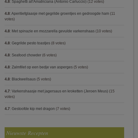
4.8
:
Spaghetti all'Amatriciana (Antonio Carluccio)
(12 votes)
4.8
:
Aperitiefglaasje met gegrilde groentjes en gedroogde ham
(11
votes)
4.8
:
Met spinazie en mozzarella gevulde varkenshaas
(10 votes)
4.8
:
Gegrilde pesto toastjes
(8 votes)
4.8
:
Seafood chowder
(6 votes)
4.8
:
Zalmfilet op een bedje van asperges
(5 votes)
4.8
:
Blackwellsaus
(5 votes)
4.7
:
Varkenshaasje met jagersaus en kroketten (Jeroen Meus)
(15
votes)
4.7
:
Gestoofde kip met dragon
(7 votes)
Nieuwste Recepten