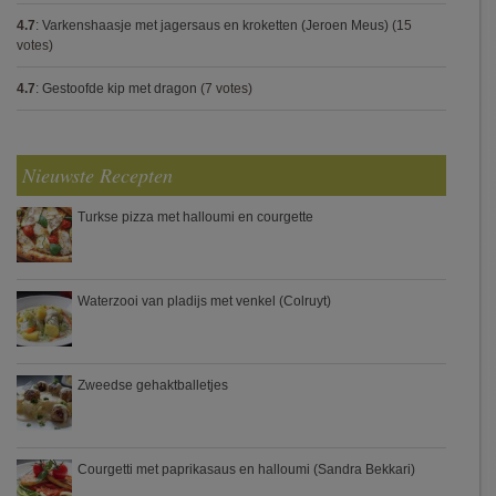
4.7
:
Varkenshaasje met jagersaus en kroketten (Jeroen Meus)
(15
votes)
4.7
:
Gestoofde kip met dragon
(7 votes)
Nieuwste Recepten
Turkse pizza met halloumi en courgette
Waterzooi van pladijs met venkel (Colruyt)
Zweedse gehaktballetjes
Courgetti met paprikasaus en halloumi (Sandra Bekkari)