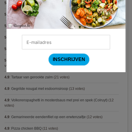
5.0
:
Pasta pesto
(8 votes)
5.0
:
Steak met Cajun patatjes en rodekoolsla
(8 votes)
5.0
:
Avocadosoep met grijze garnalen
(7 votes)
5.0
:
Spaghetti bolognese maison
(7 votes)
5.0
:
Capellini met scampi (Gordon Ramsay)
(5 votes)
5.0
:
Hertensteak met rodewijnsaus, vijgen en bospaddestoelen
(5
votes)
4.9
:
Tartaar van gerookte zalm
(21 votes)
4.9
:
Gegrilde nougat met esdoornsiroop
(13 votes)
4.9
:
Volkorenspaghetti in mosterdsaus met prei en spek (Colruyt)
(12
votes)
4.9
:
Gemarineerde eendenfilet op een erwtenzalfje
(12 votes)
4.9
:
Pizza chicken BBQ
(11 votes)