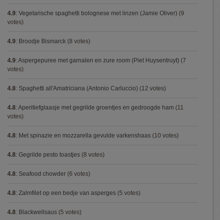
4.9
:
Vegetarische spaghetti bolognese met linzen (Jamie Oliver)
(9
votes)
4.9
:
Broodje Bismarck
(8 votes)
4.9
:
Aspergepuree met garnalen en zure room (Piet Huysentruyt)
(7
votes)
4.8
:
Spaghetti all'Amatriciana (Antonio Carluccio)
(12 votes)
4.8
:
Aperitiefglaasje met gegrilde groentjes en gedroogde ham
(11
votes)
4.8
:
Met spinazie en mozzarella gevulde varkenshaas
(10 votes)
4.8
:
Gegrilde pesto toastjes
(8 votes)
4.8
:
Seafood chowder
(6 votes)
4.8
:
Zalmfilet op een bedje van asperges
(5 votes)
4.8
:
Blackwellsaus
(5 votes)