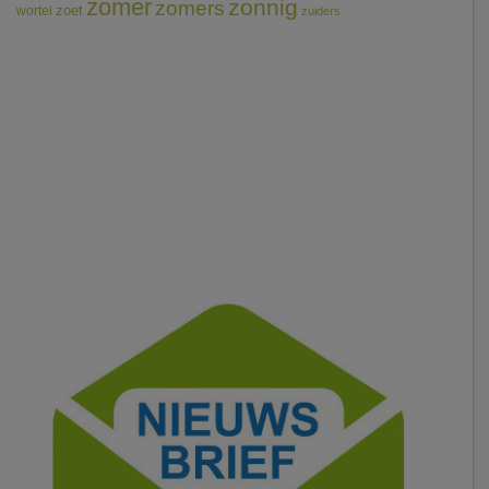
zomer
zonnig
zomers
wortel
zoet
zuiders