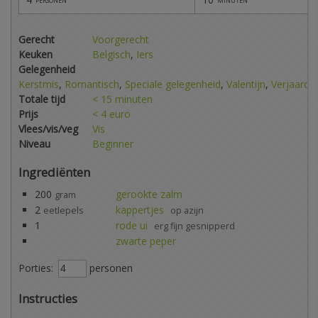
Gerecht
Voorgerecht
Keuken
Belgisch
,
Iers
Gelegenheid
Kerstmis
,
Romantisch
,
Speciale gelegenheid
,
Valentijn
,
Verjaarda
Totale tijd
< 15 minuten
Prijs
< 4 euro
Vlees/vis/veg
Vis
Niveau
Beginner
Ingrediënten
200
gerookte zalm
gram
2
kappertjes
eetlepels
op azijn
1
rode ui
erg fijn gesnipperd
zwarte peper
Porties:
personen
Instructies