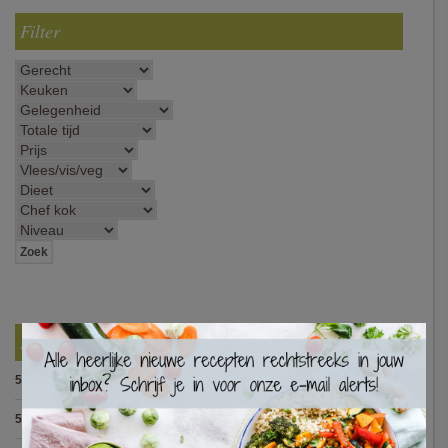
Filter
×
Best Beoordeelde Recepten
5.0
:
Pasta alla puttanesca
(10 votes)
5.0
:
Pasta met spinazieballetjes (Antonio Carluccio)
(8 votes)