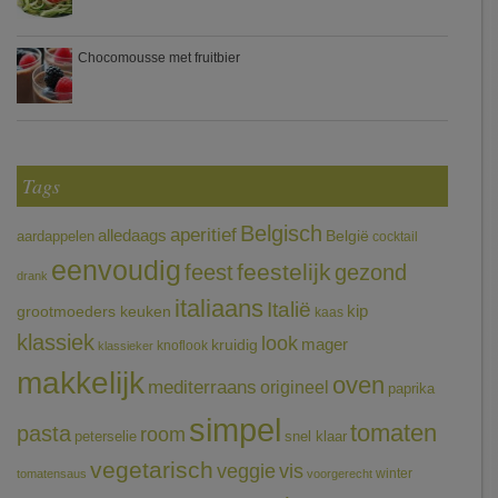
Chocomousse met fruitbier
Tags
Belgisch
aperitief
alledaags
aardappelen
België
cocktail
eenvoudig
feestelijk
feest
gezond
drank
italiaans
Italië
grootmoeders keuken
kip
kaas
klassiek
look
mager
kruidig
knoflook
klassieker
makkelijk
oven
mediterraans
origineel
paprika
simpel
tomaten
pasta
room
peterselie
snel klaar
vegetarisch
veggie
vis
winter
tomatensaus
voorgerecht