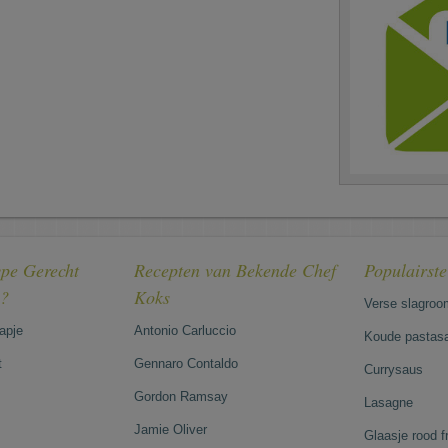
pe Gerecht
Recepten van Bekende Chef
Populairst
e?
Koks
Verse slagroo
hapje
Antonio Carluccio
Koude pastasa
t
Gennaro Contaldo
Currysaus
Gordon Ramsay
Lasagne
Jamie Oliver
Glaasje rood 