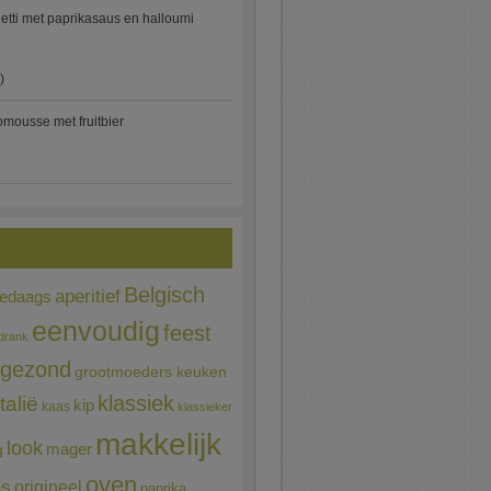
etti met paprikasaus en halloumi
)
mousse met fruitbier
Belgisch
aperitief
ledaags
eenvoudig
feest
drank
gezond
grootmoeders keuken
Italië
klassiek
kip
kaas
klassieker
makkelijk
look
mager
g
oven
ns
origineel
paprika