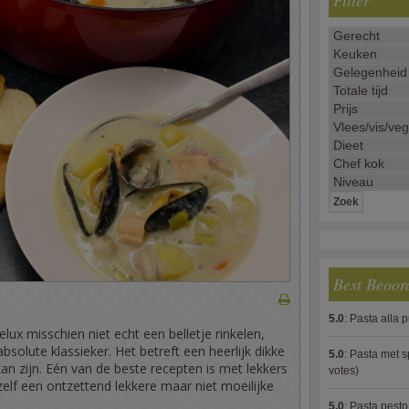
Filter
Best Beoor
5.0
:
Pasta alla 
ux misschien niet echt een belletje rinkelen,
bsolute klassieker. Het betreft een heerlijk dikke
5.0
:
Pasta met s
an zijn. Eén van de beste recepten is met lekkers
votes)
 zelf een ontzettend lekkere maar niet moeilijke
5.0
:
Pasta pesto