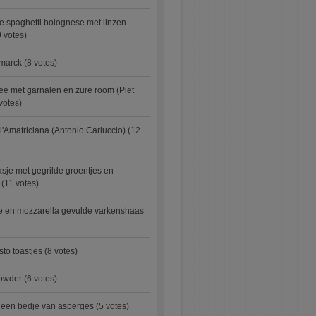
e spaghetti bolognese met linzen
 votes)
smarck
(8 votes)
e met garnalen en zure room (Piet
votes)
l'Amatriciana (Antonio Carluccio)
(12
asje met gegrilde groentjes en
(11 votes)
e en mozzarella gevulde varkenshaas
sto toastjes
(8 votes)
owder
(6 votes)
p een bedje van asperges
(5 votes)