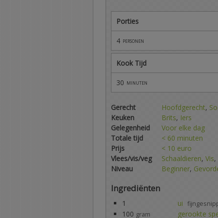
Porties
4
personen
Kook Tijd
30
minuten
Gerecht
Hoofdgerecht
,
So
Keuken
Brits
,
Iers
Gelegenheid
Voor elke dag
Totale tijd
< 60 minuten
Prijs
< 10 euro
Vlees/vis/veg
Schaaldieren
,
Vis
,
Niveau
Beginner
,
Gevord
Ingrediënten
1
ui
fijngesnip
100
gerookte sp
gram