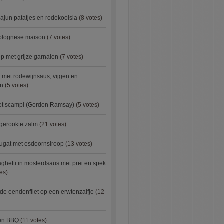
ajun patatjes en rodekoolsla
(8 votes)
bolognese maison
(7 votes)
 met grijze garnalen
(7 votes)
 met rodewijnsaus, vijgen en
en
(5 votes)
met scampi (Gordon Ramsay)
(5 votes)
 gerookte zalm
(21 votes)
ugat met esdoornsiroop
(13 votes)
ghetti in mosterdsaus met prei en spek
es)
e eendenfilet op een erwtenzalfje
(12
ken BBQ
(11 votes)