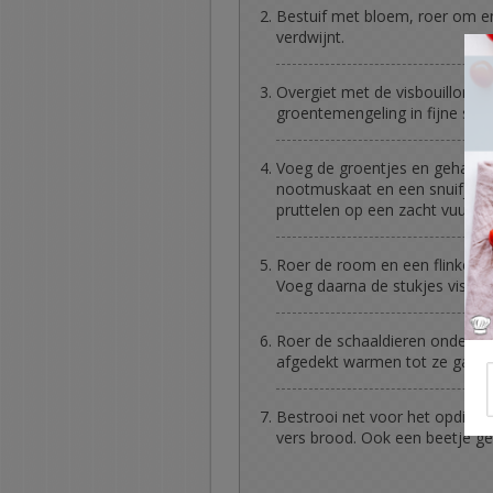
Bestuif met bloem, roer om e
verdwijnt.
Overgiet met de visbouillon e
groentemengeling in fijne stuk
Voeg de groentjes en gehalveer
nootmuskaat en een snuifje c
pruttelen op een zacht vuur.
Roer de room en een flinke sc
Voeg daarna de stukjes vis toe
Roer de schaaldieren onder de
afgedekt warmen tot ze gaar z
Bestrooi net voor het opdiene
vers brood. Ook een beetje ger