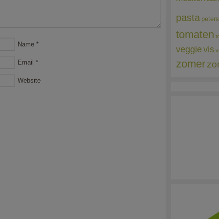
pasta
peters
tomaten
t
Name
*
veggie
vis
v
zomer
Email
*
zo
Website