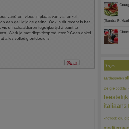
Courg
os variëren: vlees in plaats van vis, enkel
(Sandra Bekkari
op een gelijktijdige garing. Ook in dit recept is het
vis en schaaldieren tegelijkertijd à point te
Choco
kunst! Werk je met diepvriesproducten? Geen enkel
t alles volledig ontdooid is.
Save
Tags
al
aardappelen
België
cocktail
feestelijk
italiaans
kruidi
knoflook
mediterraa