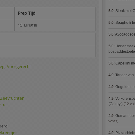
5.0
:
Steak met C
Prep Tijd
5.0
:
Spaghetti 
15
minuten
5.0
:
Avocadosoep
5.0
:
Hertensteak
bospaddestoel
5.0
:
Capellini 
ep
,
Voorgerecht
4.9
:
Tartaar van
4.9
:
Gegrilde no
Zeevruchten
4.9
:
Volkorenspa
erd
(Colruyt)
(12 vot
4.9
:
Gemarineerd
votes)
perd
ekreepjes
4.9
:
Pizza chic