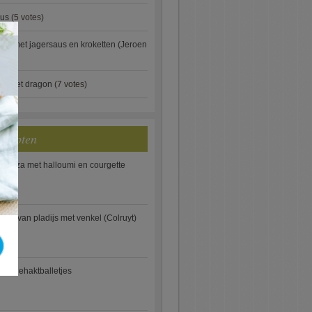
aus
(5 votes)
×
je met jagersaus en kroketten (Jeroen
)
ip met dragon
(7 votes)
ecepten
e pizza met halloumi en courgette
ooi van pladijs met venkel (Colruyt)
se gehaktballetjes