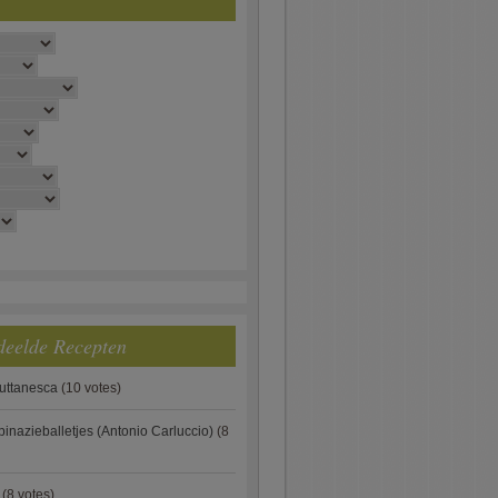
deelde Recepten
puttanesca
(10 votes)
pinazieballetjes (Antonio Carluccio)
(8
(8 votes)