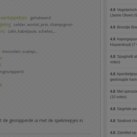
4.9
:
Vegetarisch
(Jamie Oliver)
(9
laardappeltjes
gehalveerd
eling
selder, wortel, prei, champignon
4.9
:
Broodje Bi
ix)
zalm, kabeljauw, schelvis,...
4.9
:
Aspergepure
Huysentruyt)
(7 
mosselen, scampi,...
4.8
:
Spaghetti al
er
votes)
t
ijngesnipperd
4.8
:
Aperitiefgla
gedroogde ham
ut
4.8
:
Met spinazi
(10 votes)
4.8
:
Gegrilde pe
it de gesnipperde ui met de spekreepjes in
4.8
:
Seafood ch
4.8
:
Zalmfilet o