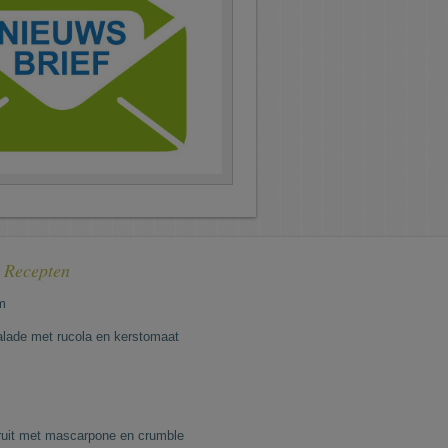
e Recepten
m
lade met rucola en kerstomaat
fruit met mascarpone en crumble