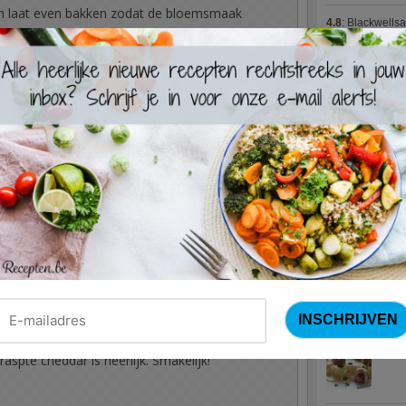
n laat even bakken zodat de bloemsmaak
4.8
:
Blackwells
4.7
:
Varkenshaas
n breng aan de kook. Versnijd ondertussen de
Meus)
(15 votes
jes.
4.7
:
Gestoofde k
de krieltjes toe. Kruid met zout, peper,
ayennepeper. Laat 10 à 15 minuutjes
Nieuwste R
Turks
heut whisky onder soep. Laat even indikken.
. Laat nog even verder indikken en garen.
 chowder, en haal dan van het vuur. Laat
Waterz
ijn of open gaan.
n met peterselie en serveer met knapperig,
Zweed
aspte cheddar is heerlijk. Smakelijk!