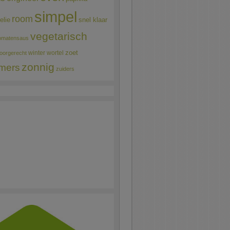
simpel
room
elie
snel klaar
vegetarisch
omatensaus
winter
wortel
zoet
oorgerecht
zonnig
mers
zuiders