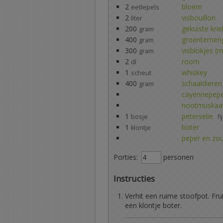
2
bloem
eetlepels
2
visbouillon
liter
200
gekuiste krie
gram
400
groentemeng
gram
300
visblokjes (m
gram
2
room
dl
1
whiskey
scheut
400
schaaldieren
gram
cayennepep
nootmuskaa
1
peterselie
bosje
f
1
boter
klontje
peper en zo
Porties:
personen
Instructies
Verhit een ruime stoofpot. Fru
een klontje boter.