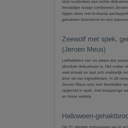
stuk rundsvlees een echte delicatesse
feestelijke recept combineert Jeroen 
lapjes vlees met krokante aardappelt
gebakken bloemkool en een passend
Zeewolf met spek, ge
(Jeroen Meus)
Liefhebbers van vis weten dat zeewo
absolute delicatesse is. Het malse v
veel smaak en laat zich makkelijk o
door tal van ingrediënten. In dit rece
Jeroen Meus voor een feestelijke a
opgerold in spek, met knapperige a
en frisse veldsla.
Halloween-gehaktbro
Op 31 oktober ontsnappen we er al l