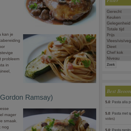
Filter
 kan je
tabereiding
oor
stevige
at probleem
ta in
ineel,
Best Beoor
 (Gordon Ramsay)
5.0
:
Pasta alla 
tesse
5.0
:
Pasta met s
eel mager
votes)
le smaak.
k nog
5.0
:
Pasta pesto