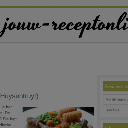
Zoek een r
 Huysentruyt)
 je het
en. De
 Die legt
ndische