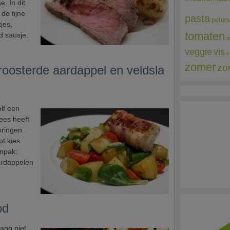
. In dit
de fijne
pasta
peters
jes,
tomaten
 sausje.
t
veggie
vis
v
zomer
zo
roosterde aardappel en veldsla
lf een
lees heeft
mringen
pt kies
anpak:
ardappelen
od
ang niet