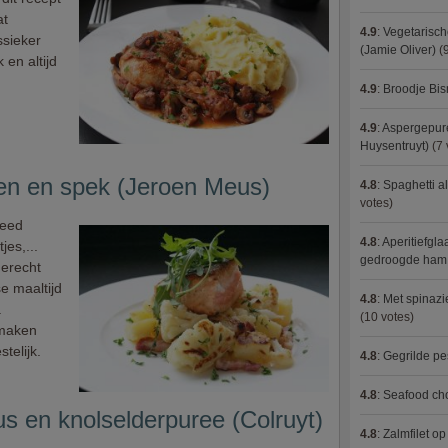
at
4.9
:
Vegetarisch
ssieker
(Jamie Oliver)
(9
 en altijd
4.9
:
Broodje Bi
4.9
:
Aspergepure
Huysentruyt)
(7 
en en spek (Jeroen Meus)
4.8
:
Spaghetti al
votes)
reed
4.8
:
Aperitiefgla
jes,...
gedroogde ham
gerecht
e maaltijd
4.8
:
Met spinazi
.
(10 votes)
smaken
telijk.
4.8
:
Gegrilde pe
4.8
:
Seafood ch
s en knolselderpuree (Colruyt)
4.8
:
Zalmfilet o