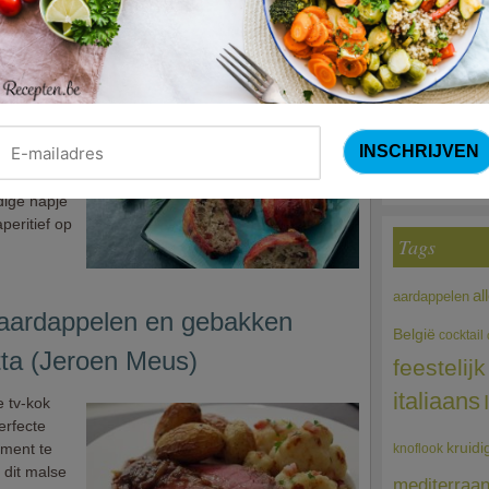
Courg
(Sandra Bekkari
n
telijke
Choco
et mini-
 zijn het
rold met
dige hapje
peritief op
Tags
al
aardappelen
 aardappelen en gebakken
België
cocktail
ta (Jeroen Meus)
feestelijk
italiaans
 tv-kok
erfecte
oment te
kruidi
knoflook
s dit malse
mediterraa