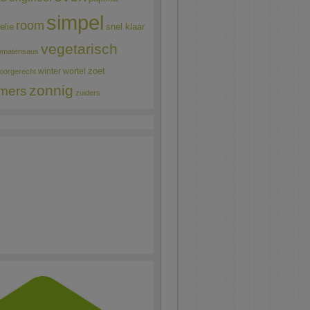
simpel
room
elie
snel klaar
vegetarisch
omatensaus
winter
wortel
zoet
oorgerecht
zonnig
mers
zuiders