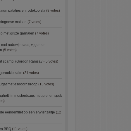
ajun patatjes en rodekoolsla
(8 votes)
bolognese maison
(7 votes)
 met grijze garnalen
(7 votes)
 met rodewijnsaus, vijgen en
en
(5 votes)
met scampi (Gordon Ramsay)
(5 votes)
 gerookte zalm
(21 votes)
ugat met esdoornsiroop
(13 votes)
ghetti in mosterdsaus met prei en spek
es)
e eendenfilet op een erwtenzalfje
(12
ken BBQ
(11 votes)