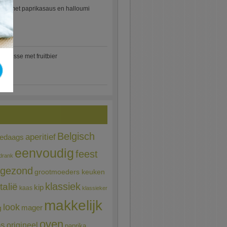
etti met paprikasaus en halloumi
)
mousse met fruitbier
Belgisch
aperitief
ledaags
eenvoudig
feest
drank
gezond
grootmoeders keuken
Italië
klassiek
kip
kaas
klassieker
makkelijk
look
mager
g
oven
ns
origineel
paprika