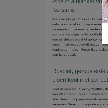
Pigs in a blanket voor
Kerstmis
Wereldwijd zijn 'Pigs in a Blanket' ee
geliefkoosde lekkernij op allerlei fees
momenten. In sommige landen zijn h
woorstenbroodjes, in Groot-Brittannië
eerder stukjes worst of gehakt opge
spek. In dit recept wordt het eenvou
gepimpt om te schitteren tijdens de a
een kerstfeestje!
Rosbief, geroosterde
bloemkool met pancet
Voor Jeroen Meus, de sympathiekste
van Vlaanderen, is een rosbief het p
stuk vlees om op een feestelijker m
serveren. Bereid op de juiste wijze i