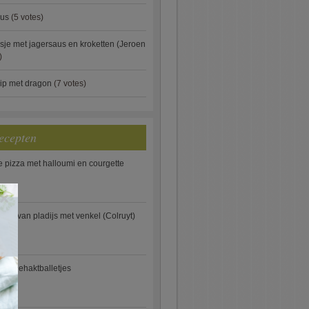
aus
(5 votes)
je met jagersaus en kroketten (Jeroen
)
ip met dragon
(7 votes)
ecepten
e pizza met halloumi en courgette
×
ooi van pladijs met venkel (Colruyt)
se gehaktballetjes