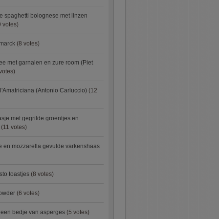
e spaghetti bolognese met linzen
 votes)
smarck
(8 votes)
e met garnalen en zure room (Piet
votes)
l'Amatriciana (Antonio Carluccio)
(12
asje met gegrilde groentjes en
(11 votes)
e en mozzarella gevulde varkenshaas
sto toastjes
(8 votes)
owder
(6 votes)
p een bedje van asperges
(5 votes)