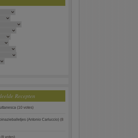
deelde Recepten
puttanesca
(10 votes)
pinazieballetjes (Antonio Carluccio)
(8
(8 votes)