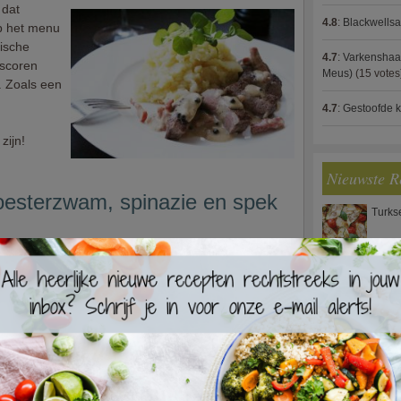
 dat
4.8
:
Blackwells
p het menu
pische
4.7
:
Varkenshaas
 scoren
Meus)
(15 votes
. Zoals een
4.7
:
Gestoofde k
zijn!
Nieuwste R
 oesterzwam, spinazie en spek
Turks
ok van
Waterz
Ook voor
ende pasta
meuïge
ersmaden!
Zweed