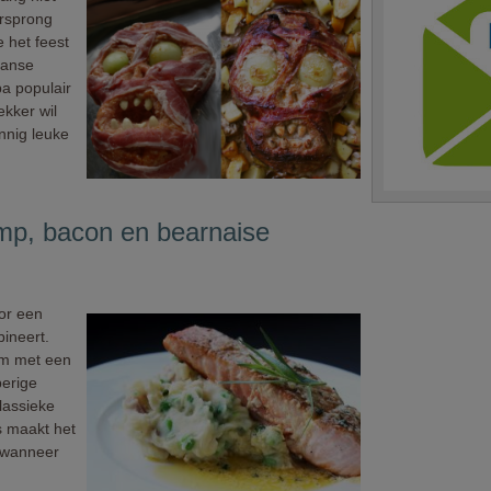
rsprong
 het feest
aanse
pa populair
ekker wil
nnig leuke
mp, bacon en bearnaise
or een
bineert.
lm met een
perige
lassieke
s maakt het
t wanneer