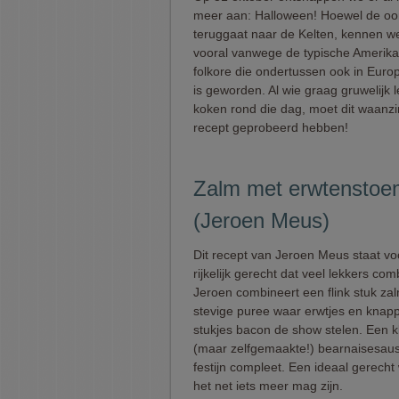
meer aan: Halloween! Hoewel de oo
teruggaat naar de Kelten, kennen we
vooral vanwege de typische Amerik
folkore die ondertussen ook in Euro
is geworden. Al wie graag gruwelijk l
koken rond die dag, moet dit waanzi
recept geprobeerd hebben!
Zalm met erwtenstoe
(Jeroen Meus)
Dit recept van Jeroen Meus staat vo
rijkelijk gerecht dat veel lekkers com
Jeroen combineert een flink stuk za
stevige puree waar erwtjes en knap
stukjes bacon de show stelen. Een k
(maar zelfgemaakte!) bearnaisesau
festijn compleet. Een ideaal gerech
het net iets meer mag zijn.