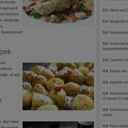
et konijn
ïnspireerd
5.0
:
Steak met C
hef Gordon
n stofpotje
5.0
:
Spaghetti 
s,
e boerenkost!
5.0
:
Avocadosoep
5.0
:
Hertensteak
bospaddestoel
spek
5.0
:
Capellini 
vol
erfecte
4.9
:
Tartaar van
tje, of als
4.9
:
Gegrilde no
4.9
:
Volkorenspa
e
(Colruyt)
(12 vot
4.9
:
Gemarineerd
votes)
, dat weet
4.9
:
Pizza chic
dit recept