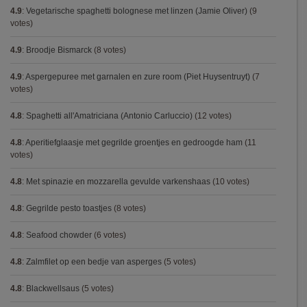
4.9
:
Vegetarische spaghetti bolognese met linzen (Jamie Oliver)
(9
votes)
4.9
:
Broodje Bismarck
(8 votes)
4.9
:
Aspergepuree met garnalen en zure room (Piet Huysentruyt)
(7
votes)
4.8
:
Spaghetti all'Amatriciana (Antonio Carluccio)
(12 votes)
4.8
:
Aperitiefglaasje met gegrilde groentjes en gedroogde ham
(11
votes)
4.8
:
Met spinazie en mozzarella gevulde varkenshaas
(10 votes)
4.8
:
Gegrilde pesto toastjes
(8 votes)
4.8
:
Seafood chowder
(6 votes)
4.8
:
Zalmfilet op een bedje van asperges
(5 votes)
4.8
:
Blackwellsaus
(5 votes)