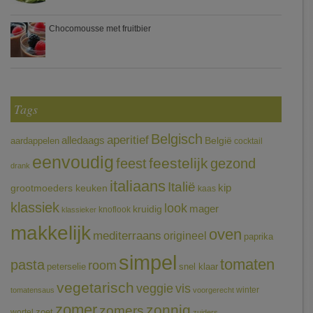
Chocomousse met fruitbier
Tags
Belgisch
aperitief
alledaags
aardappelen
België
cocktail
eenvoudig
feestelijk
feest
gezond
drank
italiaans
Italië
grootmoeders keuken
kip
kaas
klassiek
look
mager
kruidig
knoflook
klassieker
makkelijk
oven
mediterraans
origineel
paprika
simpel
tomaten
pasta
room
peterselie
snel klaar
vegetarisch
veggie
vis
winter
tomatensaus
voorgerecht
zomer
zonnig
zomers
wortel
zoet
zuiders