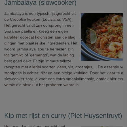
Jambalaya (slowcooker)
Jambalaya is een typisch rijstgerecht uit
de Creoolse keuken (Louisiana, VSA).
Het gerecht vindt zijn oorsprong in een
Spaanse paella en kreeg een eigen
karakter doordat kolonisten aan de slag
gingen met plaatselijke ingrediënten. Het
woord 'jambalaya' zou te herleiden zijn
tot 'gemixt' of 'gemengd', wat de lading
best goed dekt. Er zijn immers talloze
recepten met allerlei soorten vlees, vis, groentjes,... De essentie van
stoofpotje is echter: rijst en een pittige kruiding. Door het klaar te m
slowcooker zorg je voor een extra smaakdimensie, ontdek hier een
versie die absoluut het proberen waard is!
Kip met rijst en curry (Piet Huysentruyt)
Het mag dan wel een gerecht met