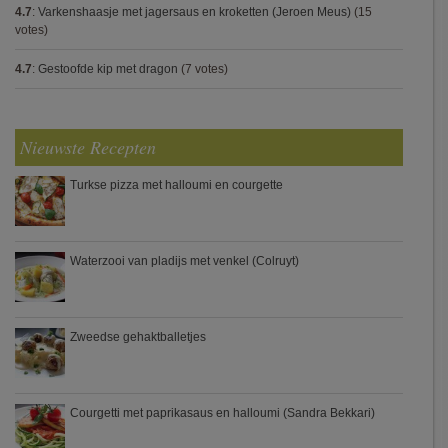
4.7
:
Varkenshaasje met jagersaus en kroketten (Jeroen Meus)
(15
votes)
4.7
:
Gestoofde kip met dragon
(7 votes)
Nieuwste Recepten
Turkse pizza met halloumi en courgette
Waterzooi van pladijs met venkel (Colruyt)
Zweedse gehaktballetjes
Courgetti met paprikasaus en halloumi (Sandra Bekkari)