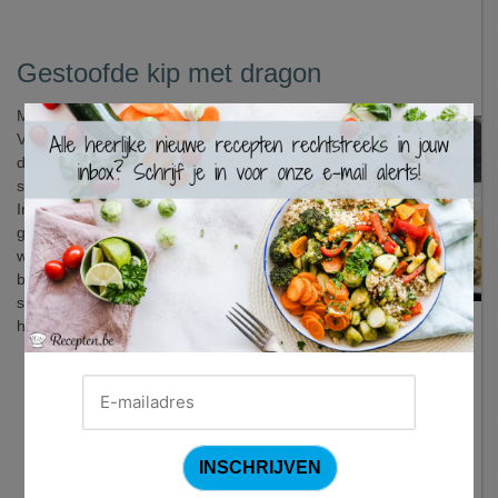
Gestoofde kip met dragon
Met kippenboutjes kan je alle kanten op.
×
Vooral in stoofpotjes blinken ze uit,
dankzij het botje blijft het vlees goed
samen en is extra smaak gegarandeerd.
In dit Bourgondisch recept worden ze
gecombineerd met lekkere, eerder
winterse, ingrediënten zoals aardpeer,
boerenkool en champignons. Het romige
sausje met dragon maakt dit gerecht tot
het perfecte zondagsmaal.