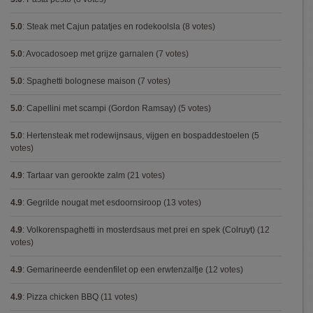
5.0
:
Steak met Cajun patatjes en rodekoolsla
(8 votes)
5.0
:
Avocadosoep met grijze garnalen
(7 votes)
5.0
:
Spaghetti bolognese maison
(7 votes)
5.0
:
Capellini met scampi (Gordon Ramsay)
(5 votes)
5.0
:
Hertensteak met rodewijnsaus, vijgen en bospaddestoelen
(5
votes)
4.9
:
Tartaar van gerookte zalm
(21 votes)
4.9
:
Gegrilde nougat met esdoornsiroop
(13 votes)
4.9
:
Volkorenspaghetti in mosterdsaus met prei en spek (Colruyt)
(12
votes)
4.9
:
Gemarineerde eendenfilet op een erwtenzalfje
(12 votes)
4.9
:
Pizza chicken BBQ
(11 votes)