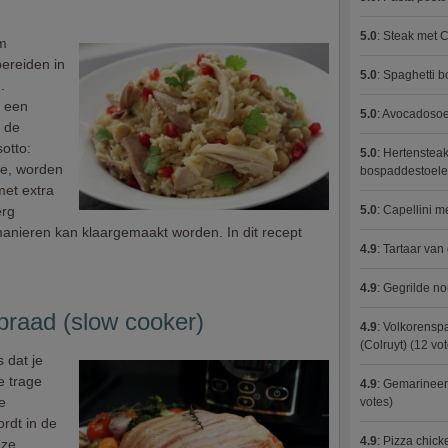
5.0
:
Steak met C
om
bereiden in
5.0
:
Spaghetti 
.
e een
5.0
:
Avocadosoep
n de
sotto:
5.0
:
Hertensteak
lie, worden
bospaddestoel
met extra
erg
5.0
:
Capellini 
 manieren kan klaargemaakt worden. In dit recept
4.9
:
Tartaar van
4.9
:
Gegrilde no
raad (slow cooker)
4.9
:
Volkorenspa
(Colruyt)
(12 vot
s dat je
e trage
4.9
:
Gemarineerd
e
votes)
rdt in de
4.9
:
Pizza chic
eze