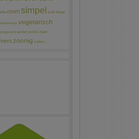
simpel
room
elie
snel klaar
vegetarisch
omatensaus
winter
wortel
zoet
oorgerecht
zonnig
mers
zuiders