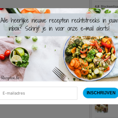
4.8
:
Blackwells
4.7
:
Varkenshaas
Meus)
(15 votes
4.7
:
Gestoofde k
Nieuwste R
Turks
Waterz
Zweed