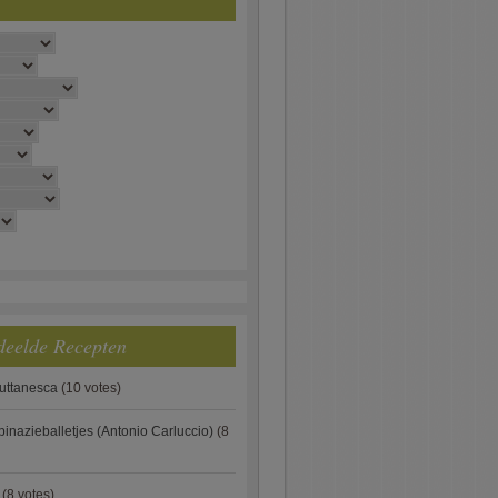
deelde Recepten
puttanesca
(10 votes)
pinazieballetjes (Antonio Carluccio)
(8
(8 votes)