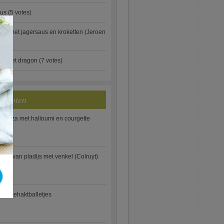
aus
(5 votes)
×
je met jagersaus en kroketten (Jeroen
)
ip met dragon
(7 votes)
ecepten
e pizza met halloumi en courgette
ooi van pladijs met venkel (Colruyt)
se gehaktballetjes