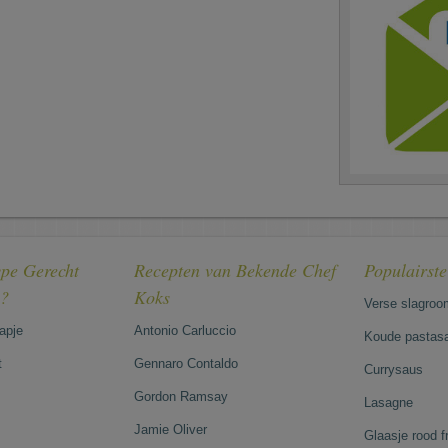
pe Gerecht
Recepten van Bekende Chef
Populairst
e?
Koks
Verse slagroo
hapje
Antonio Carluccio
Koude pastasa
t
Gennaro Contaldo
Currysaus
Gordon Ramsay
Lasagne
Jamie Oliver
Glaasje rood 