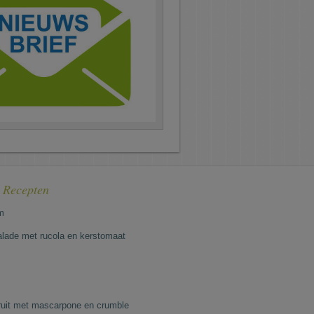
e Recepten
m
lade met rucola en kerstomaat
fruit met mascarpone en crumble