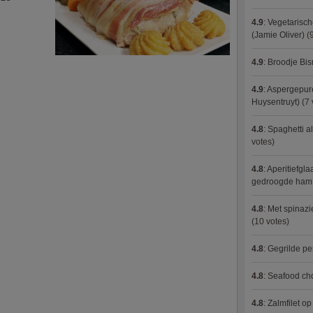
4.9
:
Vegetarisch
(Jamie Oliver)
(9
4.9
:
Broodje Bi
4.9
:
Aspergepure
Huysentruyt)
(7 
4.8
:
Spaghetti al
votes)
4.8
:
Aperitiefgla
gedroogde ham
4.8
:
Met spinazi
(10 votes)
4.8
:
Gegrilde pe
4.8
:
Seafood ch
4.8
:
Zalmfilet o