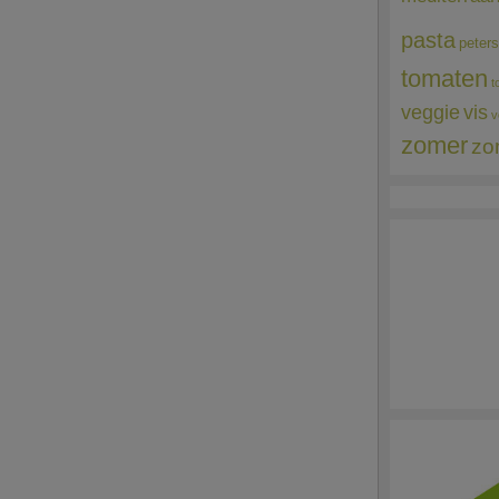
pasta
peters
tomaten
t
veggie
vis
v
zomer
zo