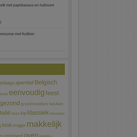
etti met paprikasaus en halloumi
)
mousse met fruitbier
Belgisch
aperitief
ledaags
eenvoudig
feest
drank
gezond
grootmoeders keuken
Italië
klassiek
kip
kaas
klassieker
makkelijk
look
mager
g
oven
ns
origineel
paprika