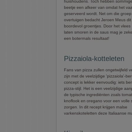
huishoudens. Toch hebben sommige
beetje een afkeer van omdat het vaa
geserveerd wordt. Net om die groep
overtuigen bedacht Jeroen Meus dit
boordevol groentjes. Door het vlees 
laten smoren in de saus mag je zeke
een botermals resultaat!
Pizzaiola-kotteleten
Fans van pizza zullen ongetwijfeld 
zijn met de veelzijdige 'pizzaiola'-be
concept is lekker eenvoudig: iets be
pizza-stijl. Het is een veelzijdige a
de typische ingrediënten zoals toma
knoflook en oregano voor een volle
zorgen. In dit recept krijgen malse
varkenskoteletten deze Italiaanse m