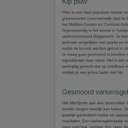
Kip pilav
Pilav is een heel populaire manier 
graansoorten (voornamelijk rijst) te 
het Midden-Oosten en Centraal-Azië
Tegenwoordig is het vooral in Turkij
veelvoorkomend (bij)gerecht. Je ka
techniek vergelijken met paella en ri
nadat de korrels werden gefruit in o
ze traag gaar gesmoord in bouillon 
ingrediënten naar wens. Het is een 
veelzijdig gerecht dat op ontelbare
ontdek je een prima basis met kip.
Gesmoord varkensgeb
Het allerfijnste aan een slowcooker i
zonder zorgen heerlijk kan koken. D
gaartijd garandeert malse en sappig
resultaten. Een varkensgebraadje wo
oven snel taai, probeer dus zeker d