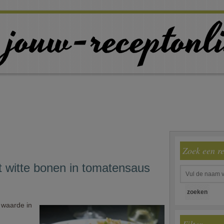
Zoek een r
t witte bonen in tomatensaus
 waarde in