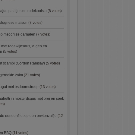
ajun patatjes en rodekoolsla
(8 votes)
bolognese maison
(7 votes)
 met grijze garnalen
(7 votes)
 met rodewijnsaus, vijgen en
en
(5 votes)
met scampi (Gordon Ramsay)
(5 votes)
 gerookte zalm
(21 votes)
ugat met esdoornsiroop
(13 votes)
ghetti in mosterdsaus met prei en spek
es)
e eendenfilet op een erwtenzalfje
(12
ken BBQ
(11 votes)