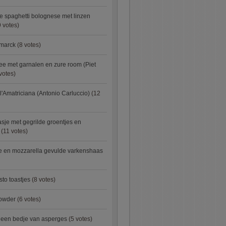
e spaghetti bolognese met linzen
 votes)
smarck
(8 votes)
e met garnalen en zure room (Piet
votes)
l'Amatriciana (Antonio Carluccio)
(12
asje met gegrilde groentjes en
(11 votes)
e en mozzarella gevulde varkenshaas
sto toastjes
(8 votes)
owder
(6 votes)
p een bedje van asperges
(5 votes)