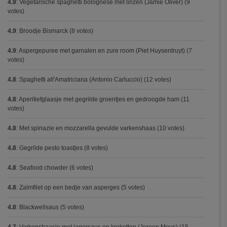
4.9
:
Vegetarische spaghetti bolognese met linzen (Jamie Oliver)
(9
votes)
4.9
:
Broodje Bismarck
(8 votes)
4.9
:
Aspergepuree met garnalen en zure room (Piet Huysentruyt)
(7
votes)
4.8
:
Spaghetti all'Amatriciana (Antonio Carluccio)
(12 votes)
4.8
:
Aperitiefglaasje met gegrilde groentjes en gedroogde ham
(11
votes)
4.8
:
Met spinazie en mozzarella gevulde varkenshaas
(10 votes)
4.8
:
Gegrilde pesto toastjes
(8 votes)
4.8
:
Seafood chowder
(6 votes)
4.8
:
Zalmfilet op een bedje van asperges
(5 votes)
4.8
:
Blackwellsaus
(5 votes)