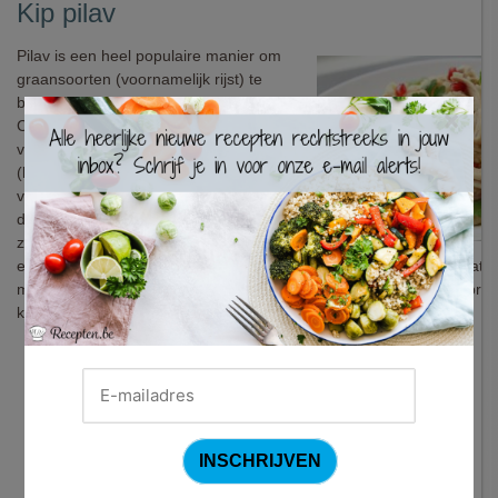
Kip pilav
Pilav is een heel populaire manier om
graansoorten (voornamelijk rijst) te
bereiden in het Midden-Oosten en
×
Centraal-Azië. Tegenwoordig is het
vooral in Turkije een veelvoorkomend
(bij)gerecht. Je kan de techniek
vergelijken met paella en risotto: nadat
de korrels werden gefruit in olie, worden
ze traag gaar gesmoord in bouillon met
extra ingrediënten naar wens. Het is een erg veelzijdig gerecht dat 
manieren kan klaargemaakt worden. In dit recept ontdek je een pri
kip.