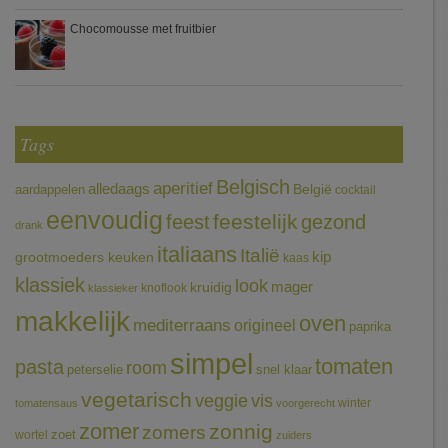
Chocomousse met fruitbier
Tags
Belgisch
aperitief
alledaags
aardappelen
België
cocktail
eenvoudig
feestelijk
feest
gezond
drank
italiaans
Italië
grootmoeders keuken
kip
kaas
klassiek
look
mager
kruidig
knoflook
klassieker
makkelijk
oven
mediterraans
origineel
paprika
simpel
tomaten
pasta
room
peterselie
snel klaar
vegetarisch
veggie
vis
winter
tomatensaus
voorgerecht
zomer
zonnig
zomers
wortel
zoet
zuiders