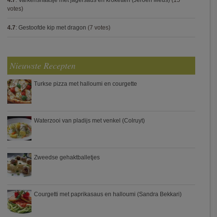
4.7
:
Varkenshaasje met jagersaus en kroketten (Jeroen Meus)
(15
votes)
4.7
:
Gestoofde kip met dragon
(7 votes)
Nieuwste Recepten
Turkse pizza met halloumi en courgette
Waterzooi van pladijs met venkel (Colruyt)
Zweedse gehaktballetjes
Courgetti met paprikasaus en halloumi (Sandra Bekkari)