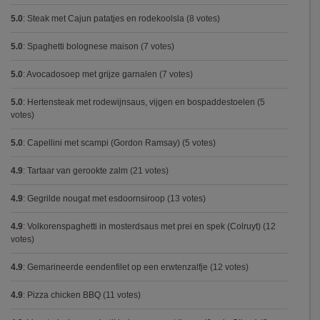
5.0
:
Steak met Cajun patatjes en rodekoolsla
(8 votes)
5.0
:
Spaghetti bolognese maison
(7 votes)
5.0
:
Avocadosoep met grijze garnalen
(7 votes)
5.0
:
Hertensteak met rodewijnsaus, vijgen en bospaddestoelen
(5
votes)
5.0
:
Capellini met scampi (Gordon Ramsay)
(5 votes)
4.9
:
Tartaar van gerookte zalm
(21 votes)
4.9
:
Gegrilde nougat met esdoornsiroop
(13 votes)
4.9
:
Volkorenspaghetti in mosterdsaus met prei en spek (Colruyt)
(12
votes)
4.9
:
Gemarineerde eendenfilet op een erwtenzalfje
(12 votes)
4.9
:
Pizza chicken BBQ
(11 votes)