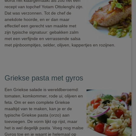
wordt het klaargemaakt als zou het een
recept van topchef Yotam Ottolenghi zijn.
Dat was verzonnen. Tot de chef de
anekdote hoorde, en er dan maar
effectief een gerecht van maakte met
zijn typische signatuur: gebakken zalm
met een verfijnde en verrassende salsa
met pijnboompitjes, selder, olijven, kappertjes en rozijnen.
Griekse pasta met gyros
Een Griekse salade is wereldberoemd:
tomaten, komkommer, rode ui, olijven en
feta. Om er een complete Griekse
maaltijd van te maken, kan je er de
typische Griekse pasta (orzo) aan
toevoegen. De vorm lijkt op rijst, maar
het is wel degelijk pasta. Voeg nog malse
Gyros toe en je waant je helemaal op