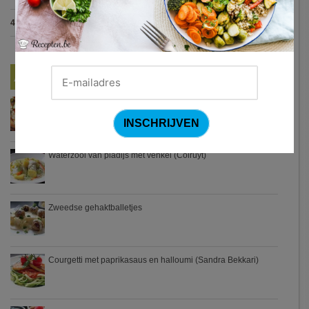
4.7
:
Gestoofde kip met dragon
(7 votes)
Nieuwste Recepten
Turkse pizza met halloumi en courgette
Waterzooi van pladijs met venkel (Colruyt)
Zweedse gehaktballetjes
Courgetti met paprikasaus en halloumi (Sandra Bekkari)