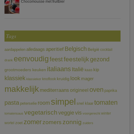
Chocomousse met fruitbier
Tags
Belgisch
aperitief
alledaags
aardappelen
België
cocktail
eenvoudig
feestelijk
feest
gezond
drank
italiaans
Italië
grootmoeders keuken
kip
kaas
klassiek
look
mager
kruidig
knoflook
klassieker
makkelijk
oven
mediterraans
origineel
paprika
simpel
tomaten
pasta
room
peterselie
snel klaar
vegetarisch
veggie
vis
winter
tomatensaus
voorgerecht
zomer
zonnig
zomers
wortel
zoet
zuiders