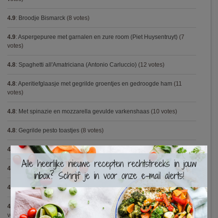
4.9
:
Broodje Bismarck
(8 votes)
4.9
:
Aspergepuree met garnalen en zure room (Piet Huysentruyt)
(7
votes)
4.8
:
Spaghetti all'Amatriciana (Antonio Carluccio)
(12 votes)
4.8
:
Aperitiefglaasje met gegrilde groentjes en gedroogde ham
(11
votes)
4.8
:
Met spinazie en mozzarella gevulde varkenshaas
(10 votes)
4.8
:
Gegrilde pesto toastjes
(8 votes)
4.8
:
Seafood chowder
(6 votes)
×
4.8
:
Zalmfilet op een bedje van asperges
(5 votes)
4.8
:
Blackwellsaus
(5 votes)
4.7
:
Varkenshaasje met jagersaus en kroketten (Jeroen Meus)
(15
votes)