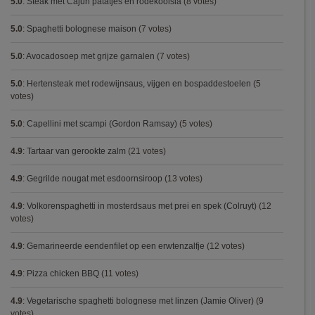
5.0
:
Steak met Cajun patatjes en rodekoolsla
(8 votes)
5.0
:
Spaghetti bolognese maison
(7 votes)
5.0
:
Avocadosoep met grijze garnalen
(7 votes)
5.0
:
Hertensteak met rodewijnsaus, vijgen en bospaddestoelen
(5
votes)
5.0
:
Capellini met scampi (Gordon Ramsay)
(5 votes)
4.9
:
Tartaar van gerookte zalm
(21 votes)
4.9
:
Gegrilde nougat met esdoornsiroop
(13 votes)
4.9
:
Volkorenspaghetti in mosterdsaus met prei en spek (Colruyt)
(12
votes)
4.9
:
Gemarineerde eendenfilet op een erwtenzalfje
(12 votes)
4.9
:
Pizza chicken BBQ
(11 votes)
4.9
:
Vegetarische spaghetti bolognese met linzen (Jamie Oliver)
(9
votes)