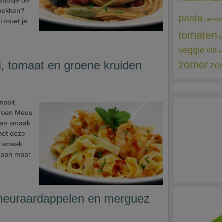
sausje de
rbekken?
pasta
peters
i moet je
tomaten
t
veggie
vis
v
i, tomaat en groene kruiden
zomer
zo
nooit
eroen Meus
aan smaak
met deze
n smaak.
 gaan maar
meuraardappelen en merguez