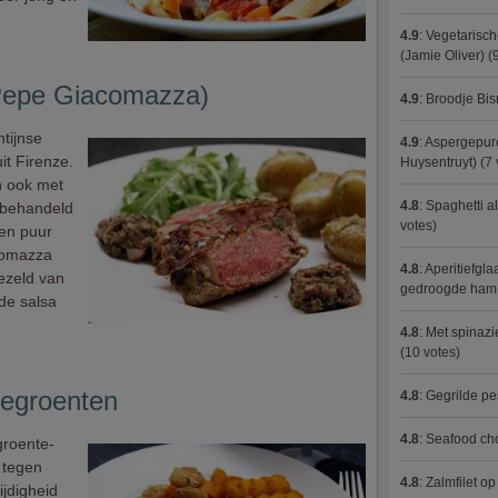
4.9
:
Vegetarisch
(Jamie Oliver)
(9
(Pepe Giacomazza)
4.9
:
Broodje Bi
ntijnse
4.9
:
Aspergepure
uit Firenze.
Huysentruyt)
(7 
n ook met
4.8
:
Spaghetti al
nbehandeld
votes)
 en puur
comazza
4.8
:
Aperitiefgla
gezeld van
gedroogde ham
de salsa
4.8
:
Met spinazi
(10 votes)
tegroenten
4.8
:
Gegrilde pe
4.8
:
Seafood ch
groente-
s tegen
4.8
:
Zalmfilet o
ijdigheid