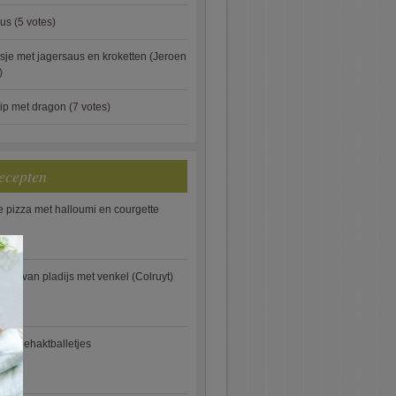
aus
(5 votes)
je met jagersaus en kroketten (Jeroen
)
ip met dragon
(7 votes)
ecepten
e pizza met halloumi en courgette
×
ooi van pladijs met venkel (Colruyt)
se gehaktballetjes