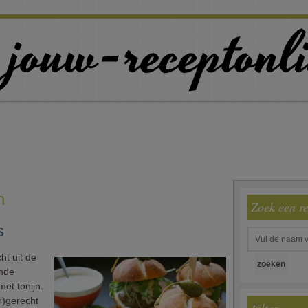
n
Zoek een r
s
ht uit de
ende
met tonijn.
r)gerecht