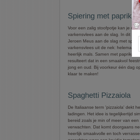
Spiering met paprika
Voor een zalig stoofpotje kan je ook
varkensvlees aan de slag. In dit rec
Jeroen Meus aan de slag met spieri
varkensvlees uit de nek: helemaal ni
heerlijk mals. Samen met paprika en
resulteert dat in een smaakvol fees
jong en oud. Bij voorkeur één dag 
klaar te maken!
Spaghetti Pizzaiola
De Italiaanse term 'pizzaiola' dekt h
ladingen. Het idee is tegelijkertijd si
bereid zoals je min of meer van een
verwachten. Dat komt doorgaans ne
heerlijk smaakvolle en toch verrass