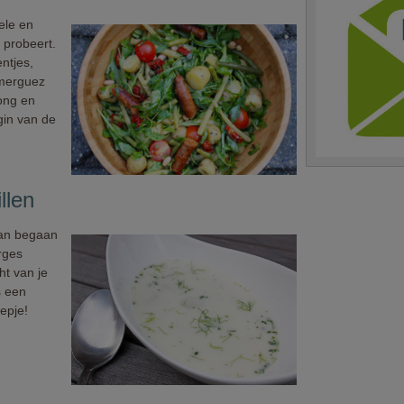
ele en
 probeert.
ntjes,
 merguez
jong en
gin van de
llen
kan begaan
rges
t van je
s een
epje!