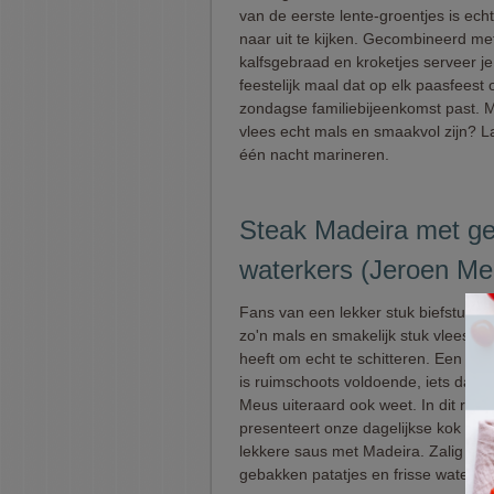
van de eerste lente-groentjes is ech
naar uit te kijken. Gecombineerd me
kalfsgebraad en kroketjes serveer j
feestelijk maal dat op elk paasfeest 
zondagse familiebijeenkomst past. 
vlees echt mals en smaakvol zijn? L
één nacht marineren.
Steak Madeira met g
waterkers (Jeroen Me
Fans van een lekker stuk biefstuk w
zo'n mals en smakelijk stuk vlees wei
heeft om echt te schitteren. Een sim
is ruimschoots voldoende, iets dat J
Meus uiteraard ook weet. In dit rece
presenteert onze dagelijkse kok een
lekkere saus met Madeira. Zalig lek
gebakken patatjes en frisse waterke