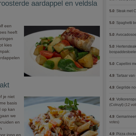
roosterde aardappel en veldsla
5.0
:
Steak met C
5.0
:
Spaghetti 
lf een
lees heeft
5.0
:
Avocadosoep
mringen
pt kies
5.0
:
Hertensteak
anpak:
bospaddestoel
ardappelen
5.0
:
Capellini 
4.9
:
Tartaar van
akt
4.9
:
Gegrilde no
 je niet
4.9
:
Volkorenspa
ieme basis
(Colruyt)
(12 vot
jd op kan
 gaan we
4.9
:
Gemarineerd
 kruiden en
votes)
n
4.9
:
Pizza chic
oor jong en