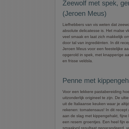
Zeewolf met spek, ge
(Jeroen Meus)
Liefhebbers van vis weten dat zeewo
absolute delicatesse is. Het malse v
veel smaak en laat zich makkelijk o
door tal van ingrediënten. In dit rece
Jeroen Meus voor een feestelijke a
opgerold in spek, met knapperige a
en frisse veldsla.
Penne met kippengeh
Voor een lekkere pastabereiding hoef
uitzonderlijk origineel te zijn. De ult
uit de Italiaanse keuken waar je alti
rekenen: tomatensaus! In dit recept
aan de slag met kippengehakt, fijne
een resem groentjes. Een heel fijn e
smaakvol resultaat gegarandeerd, v