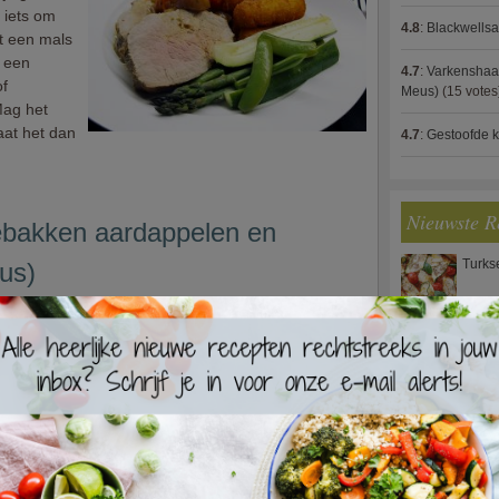
t iets om
4.8
:
Blackwells
t een mals
e een
4.7
:
Varkenshaas
of
Meus)
(15 votes
Mag het
aat het dan
4.7
:
Gestoofde k
Nieuwste R
ebakken aardappelen en
Turks
us)
eten dat
nig liefde
Waterz
pel sausje
eroen
pt
 heel
Zweed
ker met
rs.