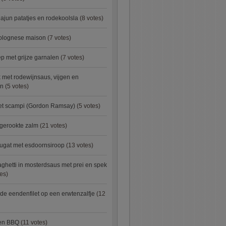
ajun patatjes en rodekoolsla
(8 votes)
bolognese maison
(7 votes)
 met grijze garnalen
(7 votes)
 met rodewijnsaus, vijgen en
en
(5 votes)
met scampi (Gordon Ramsay)
(5 votes)
 gerookte zalm
(21 votes)
ugat met esdoornsiroop
(13 votes)
ghetti in mosterdsaus met prei en spek
es)
e eendenfilet op een erwtenzalfje
(12
ken BBQ
(11 votes)