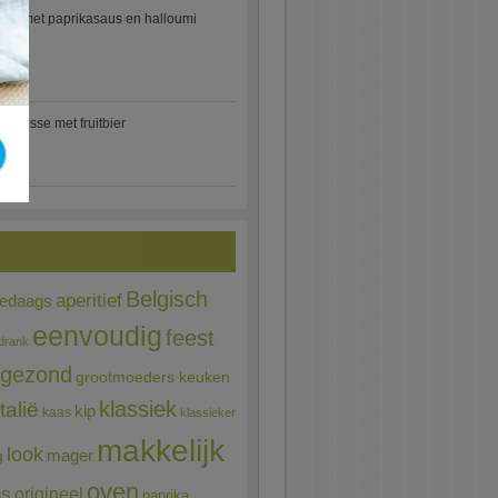
etti met paprikasaus en halloumi
)
mousse met fruitbier
Belgisch
aperitief
ledaags
eenvoudig
feest
drank
gezond
grootmoeders keuken
Italië
klassiek
kip
kaas
klassieker
makkelijk
look
mager
g
oven
ns
origineel
paprika