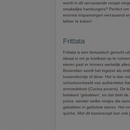
wordt in dit verrassende recept omg
smakelijke hamburgers? Perfect om
enorme inspanningen verrassend en
lekker te koken!
Frittata
Frittata is een fantastisch gerecht uit 
ideaal is om je koelkast op te ruime
eieren past er immers werkelijk alles 
Bovendien wordt het ingezet als ontbi
tussendoortje of diner. Het is dan o
schoolvoorbeeld van authentieke Ita
armoedekost (Cucina povera). De term
betekent 'gebakken', en dat dekt de 
prima: eender welke restjes die sa
gebakken in geklutste eieren. Het re
quiche. Met dit basisrecept kan ook j