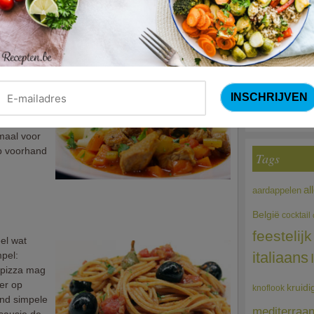
Courg
 en pasta (Jeroen Meus)
(Sandra Bekkari
 met
ept gaat
Choco
ng,
et duur en
 pasta
tmaal voor
op voorhand
Tags
al
aardappelen
België
cocktail
feestelijk
eel wat
italiaans
mpel:
 pizza mag
er op
kruidi
knoflook
end simpele
mediterraa