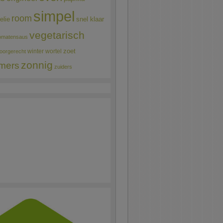
simpel
room
elie
snel klaar
vegetarisch
omatensaus
winter
wortel
zoet
oorgerecht
zonnig
mers
zuiders