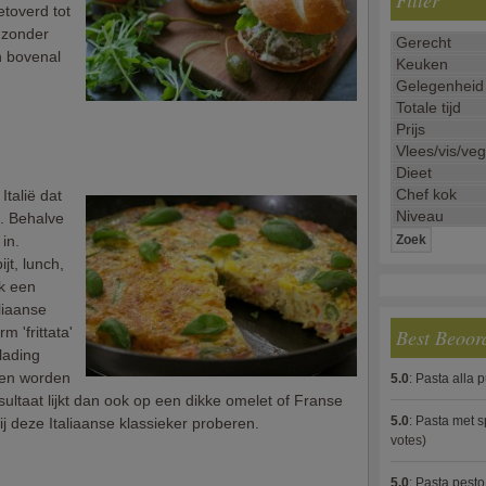
Filter
etoverd tot
 zonder
 bovenal
Italië dat
n. Behalve
in.
jt, lunch,
ok een
liaanse
 'frittata'
Best Beoor
lading
men worden
5.0
:
Pasta alla 
sultaat lijkt dan ook op een dikke omelet of Franse
5.0
:
Pasta met s
ij deze Italiaanse klassieker proberen.
votes)
5.0
:
Pasta pesto