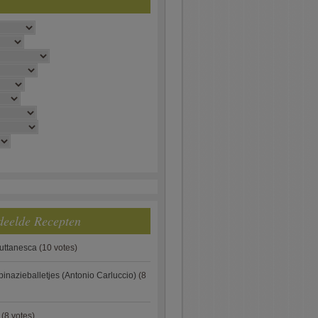
deelde Recepten
puttanesca
(10 votes)
pinazieballetjes (Antonio Carluccio)
(8
(8 votes)