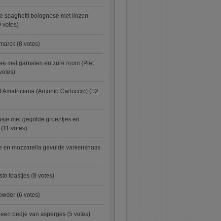
e spaghetti bolognese met linzen
 votes)
smarck
(8 votes)
e met garnalen en zure room (Piet
votes)
l'Amatriciana (Antonio Carluccio)
(12
asje met gegrilde groentjes en
(11 votes)
e en mozzarella gevulde varkenshaas
sto toastjes
(8 votes)
owder
(6 votes)
p een bedje van asperges
(5 votes)