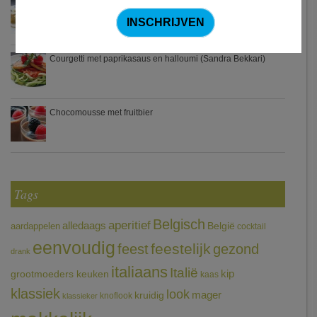
Zweedse gehaktballetjes
Courgetti met paprikasaus en halloumi (Sandra Bekkari)
Chocomousse met fruitbier
Tags
Belgisch
aperitief
alledaags
aardappelen
België
cocktail
eenvoudig
feestelijk
feest
gezond
drank
italiaans
Italië
grootmoeders keuken
kip
kaas
klassiek
look
mager
kruidig
knoflook
klassieker