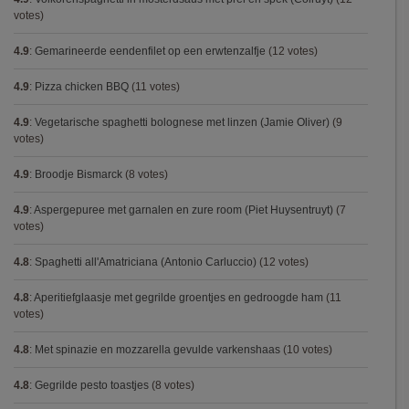
votes)
4.9
:
Gemarineerde eendenfilet op een erwtenzalfje
(12 votes)
4.9
:
Pizza chicken BBQ
(11 votes)
4.9
:
Vegetarische spaghetti bolognese met linzen (Jamie Oliver)
(9
votes)
4.9
:
Broodje Bismarck
(8 votes)
4.9
:
Aspergepuree met garnalen en zure room (Piet Huysentruyt)
(7
votes)
4.8
:
Spaghetti all'Amatriciana (Antonio Carluccio)
(12 votes)
4.8
:
Aperitiefglaasje met gegrilde groentjes en gedroogde ham
(11
votes)
4.8
:
Met spinazie en mozzarella gevulde varkenshaas
(10 votes)
4.8
:
Gegrilde pesto toastjes
(8 votes)