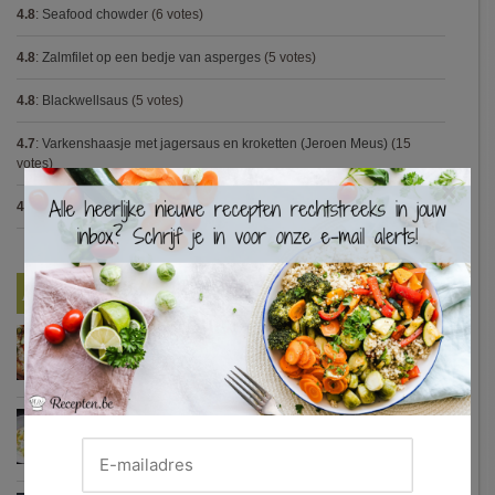
4.8
:
Seafood chowder
(6 votes)
4.8
:
Zalmfilet op een bedje van asperges
(5 votes)
4.8
:
Blackwellsaus
(5 votes)
4.7
:
Varkenshaasje met jagersaus en kroketten (Jeroen Meus)
(15
votes)
×
4.7
:
Gestoofde kip met dragon
(7 votes)
Nieuwste Recepten
Turkse pizza met halloumi en courgette
Waterzooi van pladijs met venkel (Colruyt)