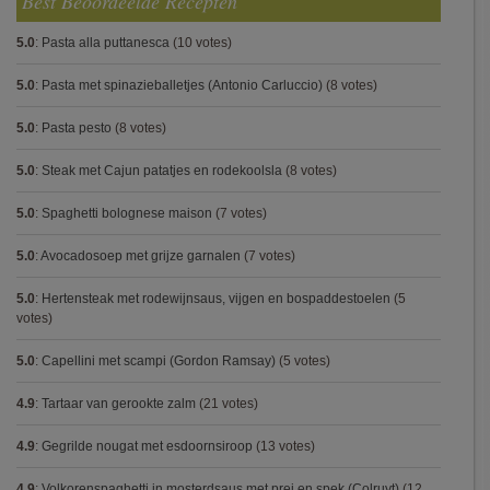
Best Beoordeelde Recepten
5.0
:
Pasta alla puttanesca
(10 votes)
5.0
:
Pasta met spinazieballetjes (Antonio Carluccio)
(8 votes)
5.0
:
Pasta pesto
(8 votes)
5.0
:
Steak met Cajun patatjes en rodekoolsla
(8 votes)
5.0
:
Spaghetti bolognese maison
(7 votes)
5.0
:
Avocadosoep met grijze garnalen
(7 votes)
5.0
:
Hertensteak met rodewijnsaus, vijgen en bospaddestoelen
(5
votes)
5.0
:
Capellini met scampi (Gordon Ramsay)
(5 votes)
4.9
:
Tartaar van gerookte zalm
(21 votes)
4.9
:
Gegrilde nougat met esdoornsiroop
(13 votes)
4.9
:
Volkorenspaghetti in mosterdsaus met prei en spek (Colruyt)
(12