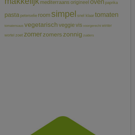
makkelijk
oven
mediterraans
origineel
paprika
simpel
tomaten
pasta
room
peterselie
snel klaar
vegetarisch
veggie
vis
winter
tomatensaus
voorgerecht
zomer
zonnig
zomers
wortel
zoet
zuiders