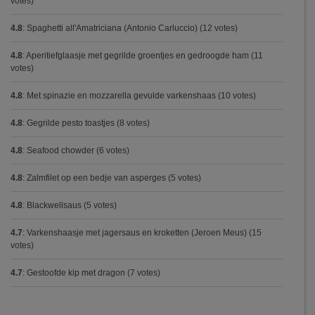
votes)
4.8
:
Spaghetti all'Amatriciana (Antonio Carluccio)
(12 votes)
4.8
:
Aperitiefglaasje met gegrilde groentjes en gedroogde ham
(11
votes)
4.8
:
Met spinazie en mozzarella gevulde varkenshaas
(10 votes)
4.8
:
Gegrilde pesto toastjes
(8 votes)
4.8
:
Seafood chowder
(6 votes)
4.8
:
Zalmfilet op een bedje van asperges
(5 votes)
4.8
:
Blackwellsaus
(5 votes)
4.7
:
Varkenshaasje met jagersaus en kroketten (Jeroen Meus)
(15
votes)
4.7
:
Gestoofde kip met dragon
(7 votes)