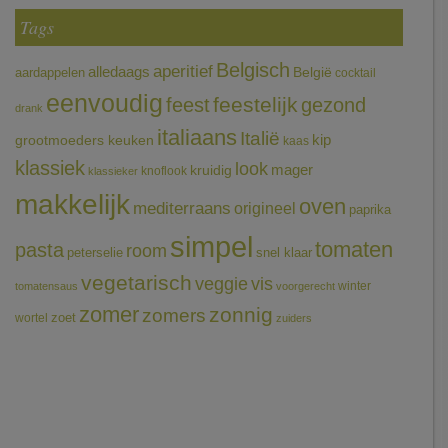
Tags
Belgisch
aperitief
alledaags
aardappelen
België
cocktail
eenvoudig
feestelijk
feest
gezond
drank
italiaans
Italië
grootmoeders keuken
kip
kaas
klassiek
look
mager
kruidig
knoflook
klassieker
makkelijk
oven
mediterraans
origineel
paprika
simpel
tomaten
pasta
room
peterselie
snel klaar
vegetarisch
veggie
vis
winter
tomatensaus
voorgerecht
zomer
zonnig
zomers
wortel
zoet
zuiders