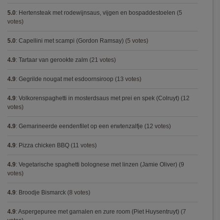
5.0
:
Hertensteak met rodewijnsaus, vijgen en bospaddestoelen
(5
votes)
5.0
:
Capellini met scampi (Gordon Ramsay)
(5 votes)
4.9
:
Tartaar van gerookte zalm
(21 votes)
4.9
:
Gegrilde nougat met esdoornsiroop
(13 votes)
4.9
:
Volkorenspaghetti in mosterdsaus met prei en spek (Colruyt)
(12
votes)
4.9
:
Gemarineerde eendenfilet op een erwtenzalfje
(12 votes)
4.9
:
Pizza chicken BBQ
(11 votes)
4.9
:
Vegetarische spaghetti bolognese met linzen (Jamie Oliver)
(9
votes)
4.9
:
Broodje Bismarck
(8 votes)
4.9
:
Aspergepuree met garnalen en zure room (Piet Huysentruyt)
(7