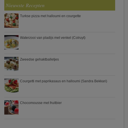
Nieuwste Recepten
Turkse pizza met halloumi en courgette
Waterzooi van pladijs met venkel (Colruyt)
Zweedse gehaktballetjes
Courgetti met paprikasaus en halloumi (Sandra Bekkari)
Chocomousse met fruitbier