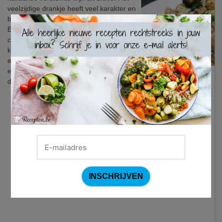
veelzijdige drankje heeft veel karakter en
bestaat in droge en zoete varianten.
×
Behalve een uitstekend aperitief,
combineert het fantastisch met allerlei
kazen. In dit mediterrane gerecht zorgt
een royale scheut Marsala voor een
eigenzinnig sausje dat heerlijk smaakt bij
de malse kipfilets.