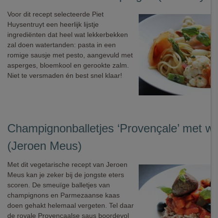
Voor dit recept selecteerde Piet
Huysentruyt een heerlijk lijstje
ingrediënten dat heel wat lekkerbekken
zal doen watertanden: pasta in een
romige sausje met pesto, aangevuld met
asperges, bloemkool en gerookte zalm.
Niet te versmaden én best snel klaar!
Champignonballetjes ‘Provençale’ met wild
(Jeroen Meus)
Met dit vegetarische recept van Jeroen
Meus kan je zeker bij de jongste eters
scoren. De smeuïge balletjes van
champignons en Parmezaanse kaas
doen gehakt helemaal vergeten. Tel daar
de royale Provençaalse saus boordevol