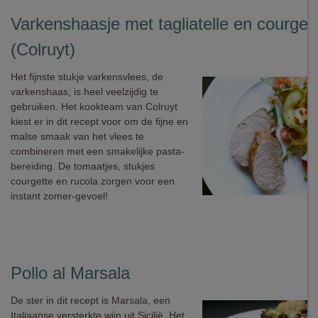
Varkenshaasje met tagliatelle en courget
(Colruyt)
Het fijnste stukje varkensvlees, de
varkenshaas, is heel veelzijdig te
gebruiken. Het kookteam van Colruyt
kiest er in dit recept voor om de fijne en
malse smaak van het vlees te
combineren met een smakelijke pasta-
bereiding. De tomaatjes, stukjes
courgette en rucola zorgen voor een
instant zomer-gevoel!
Pollo al Marsala
De ster in dit recept is Marsala, een
Italiaanse versterkte wijn uit Sicilië. Het