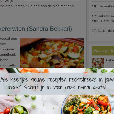
. Wil je
echt laten komen? Ga dan aan de slag met een
4.8
:
Blackwells
4.7
:
Varkenshaas
Meus)
(15 votes
kererwten (Sandra Bekkari)
4.7
:
Gestoofde k
vooral een
chte
en wonder
Nieuwste R
ezondheid,
ische
Turks
 jou zelfs
ze zalige
Waterz
fijte aubergine op de barbecue
Zweed
becue