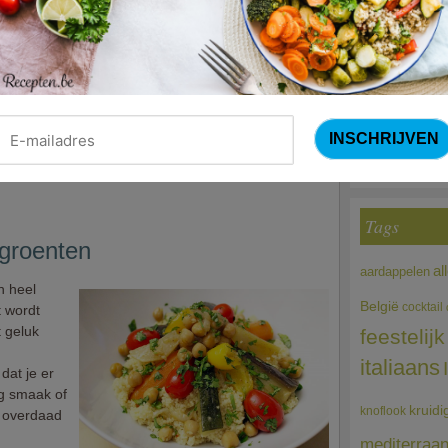
er stuk
Courg
e recept van
Côte à l'os,
(Sandra Bekkari
lees.
ne-
Choco
zonder veel
altijd die
akt
Tags
groenten
al
aardappelen
n heel
België
cocktail
t wordt
 geluk
feestelijk
italiaans
dat je er
ng smaak of
kruidi
knoflook
n overdaad
mediterraa