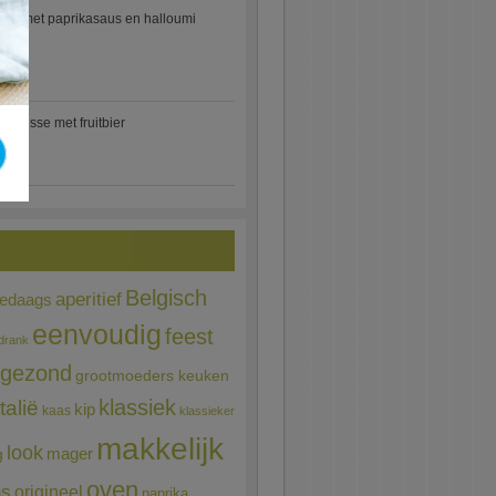
etti met paprikasaus en halloumi
)
mousse met fruitbier
Belgisch
aperitief
ledaags
eenvoudig
feest
drank
gezond
grootmoeders keuken
Italië
klassiek
kip
kaas
klassieker
makkelijk
look
mager
g
oven
ns
origineel
paprika