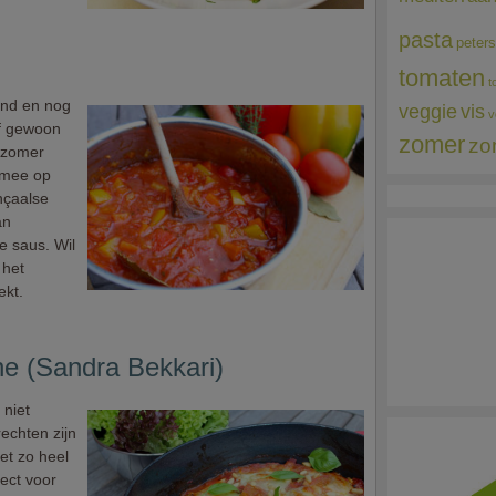
pasta
peters
tomaten
t
and en nog
veggie
vis
v
Of gewoon
zomer
zo
n zomer
n mee op
nçaalse
an
e saus. Wil
 het
ekt.
e (Sandra Bekkari)
 niet
rechten zijn
et zo heel
ect voor