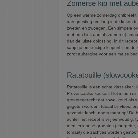
Zomerse kip met aub
Op een warme zomerdag ontbreekt 
aan goesting om lang in de koken te
zweten en zwoegen. Een simpele ov
met een flink aantal (zomerse) sma
dan de juiste oplossing. In dit recept
sappige en kruidige kippenbillen de
zorgt aubergine voor een malse bed
Ratatouille (slowcooke
Ratatouille is een echte klassieker ui
Provençaalse keuken. Het is een si
groentegerecht dat zowel koud als 
gegeten worden. Ideaal bij vlees, br
gezonde lunch, noem maar op! De b
achter het recept is vrij eenvoudig: 
mediterraanse groentes (courgette, 
tomaat) die zachtjes worden gestoo