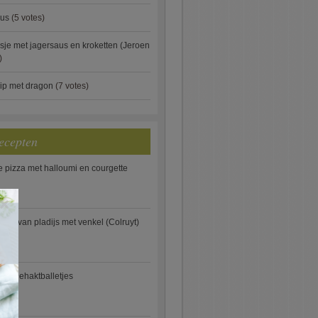
aus
(5 votes)
je met jagersaus en kroketten (Jeroen
)
ip met dragon
(7 votes)
ecepten
e pizza met halloumi en courgette
×
ooi van pladijs met venkel (Colruyt)
se gehaktballetjes