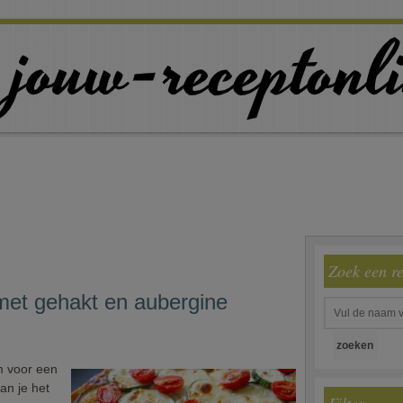
Zoek een r
met gehakt en aubergine
m voor een
an je het