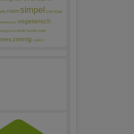
simpel
room
elie
snel klaar
vegetarisch
omatensaus
winter
wortel
zoet
oorgerecht
zonnig
mers
zuiders