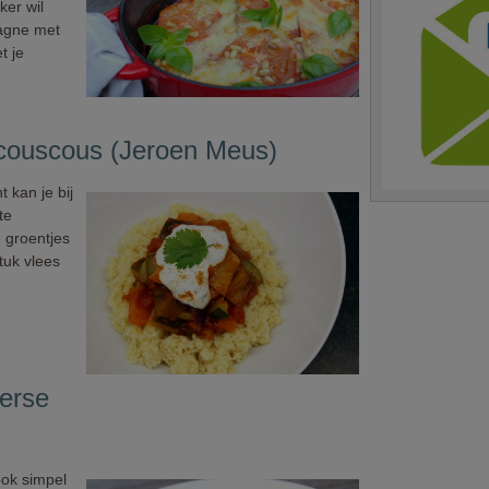
ker wil
sagne met
t je
couscous (Jeroen Meus)
 kan je bij
te
 groentjes
tuk vlees
derse
ook simpel