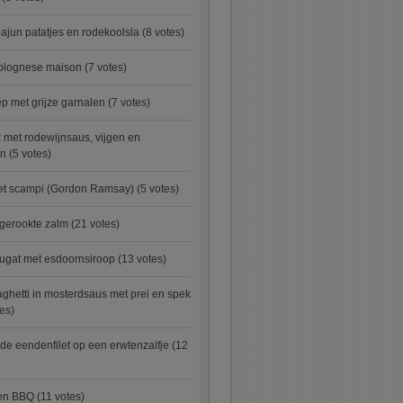
ajun patatjes en rodekoolsla
(8 votes)
bolognese maison
(7 votes)
 met grijze garnalen
(7 votes)
 met rodewijnsaus, vijgen en
en
(5 votes)
met scampi (Gordon Ramsay)
(5 votes)
 gerookte zalm
(21 votes)
ugat met esdoornsiroop
(13 votes)
ghetti in mosterdsaus met prei en spek
es)
e eendenfilet op een erwtenzalfje
(12
ken BBQ
(11 votes)