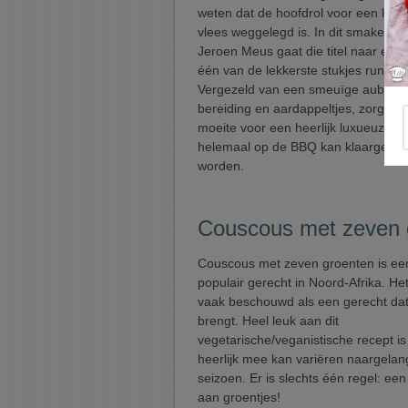
weten dat de hoofdrol voor een lekk
vlees weggelegd is. In dit smakelijk
Jeroen Meus gaat die titel naar een 
één van de lekkerste stukjes rundsv
Vergezeld van een smeuïge aubergi
bereiding en aardappeltjes, zorg je 
moeite voor een heerlijk luxueuze ma
helemaal op de BBQ kan klaargema
worden.
Couscous met zeven 
Couscous met zeven groenten is ee
populair gerecht in Noord-Afrika. He
vaak beschouwd als een gerecht dat
brengt. Heel leuk aan dit
vegetarische/veganistische recept is 
heerlijk mee kan variëren naargela
seizoen. Er is slechts één regel: ee
aan groentjes!