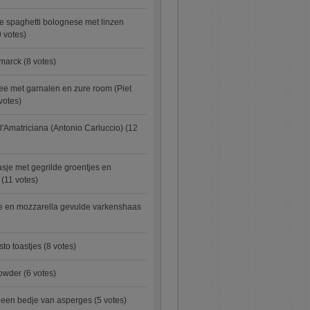
e spaghetti bolognese met linzen
 votes)
smarck
(8 votes)
e met garnalen en zure room (Piet
votes)
l'Amatriciana (Antonio Carluccio)
(12
asje met gegrilde groentjes en
(11 votes)
e en mozzarella gevulde varkenshaas
sto toastjes
(8 votes)
owder
(6 votes)
p een bedje van asperges
(5 votes)