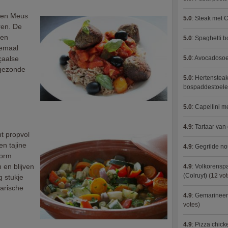
roen Meus
5.0
:
Steak met C
ren. De
 en
5.0
:
Spaghetti 
emaal
çaalse
5.0
:
Avocadosoep
 gezonde
5.0
:
Hertensteak
bospaddestoel
5.0
:
Capellini 
4.9
:
Tartaar van
ht propvol
en tajine
4.9
:
Gegrilde no
vorm
 en blijven
4.9
:
Volkorenspa
(Colruyt)
(12 vot
g stukje
arische
4.9
:
Gemarineerd
votes)
4.9
:
Pizza chic