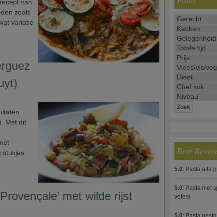
Filter
recept van
oeden zoals
wat variatie
erguez
uyt)
ltaten.
. Met dit
 met
Best Beoor
 stukjes
5.0
:
Pasta alla 
5.0
:
Pasta met s
rovençale’ met wilde rijst
votes)
5.0
:
Pasta pesto