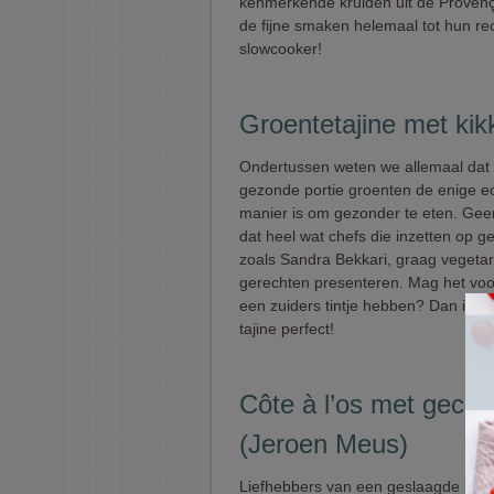
kenmerkende kruiden uit de Provençe
de fijne smaken helemaal tot hun r
slowcooker!
Groentetajine met kik
Ondertussen weten we allemaal dat 
gezonde portie groenten de enige e
manier is om gezonder te eten. Ge
dat heel wat chefs die inzetten op g
zoals Sandra Bekkari, graag vegetar
gerechten presenteren. Mag het voor
een zuiders tintje hebben? Dan is de
tajine perfect!
Côte à l’os met gecon
(Jeroen Meus)
Liefhebbers van een geslaagde bar