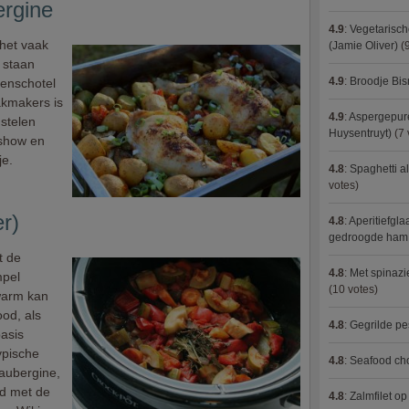
ergine
4.9
:
Vegetarisch
het vaak
(Jamie Oliver)
(9
 staan
4.9
:
Broodje Bi
enschotel
akmakers is
4.9
:
Aspergepure
 stelen
Huysentruyt)
(7 
 show en
je.
4.8
:
Spaghetti al
votes)
r)
4.8
:
Aperitiefgla
gedroogde ham
t de
4.8
:
Met spinazi
mpel
(10 votes)
warm kan
ood, als
4.8
:
Gegrilde pe
asis
typische
4.8
:
Seafood ch
aubergine,
fd met de
4.8
:
Zalmfilet o