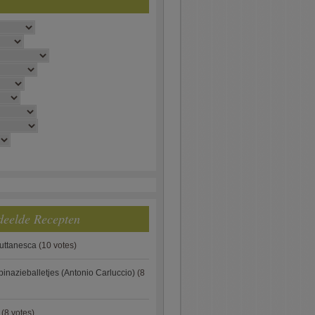
deelde Recepten
puttanesca
(10 votes)
pinazieballetjes (Antonio Carluccio)
(8
(8 votes)