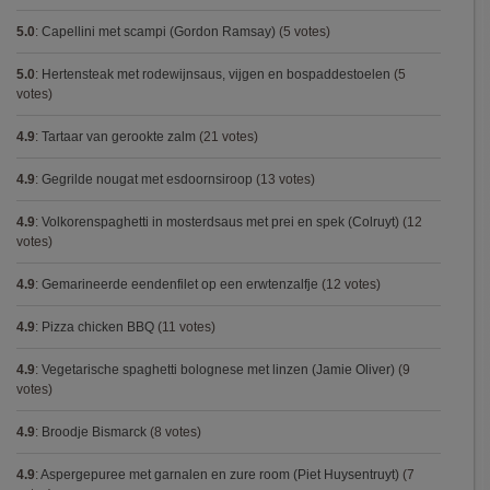
5.0
:
Capellini met scampi (Gordon Ramsay)
(5 votes)
5.0
:
Hertensteak met rodewijnsaus, vijgen en bospaddestoelen
(5
votes)
4.9
:
Tartaar van gerookte zalm
(21 votes)
4.9
:
Gegrilde nougat met esdoornsiroop
(13 votes)
4.9
:
Volkorenspaghetti in mosterdsaus met prei en spek (Colruyt)
(12
votes)
4.9
:
Gemarineerde eendenfilet op een erwtenzalfje
(12 votes)
4.9
:
Pizza chicken BBQ
(11 votes)
4.9
:
Vegetarische spaghetti bolognese met linzen (Jamie Oliver)
(9
votes)
4.9
:
Broodje Bismarck
(8 votes)
4.9
:
Aspergepuree met garnalen en zure room (Piet Huysentruyt)
(7