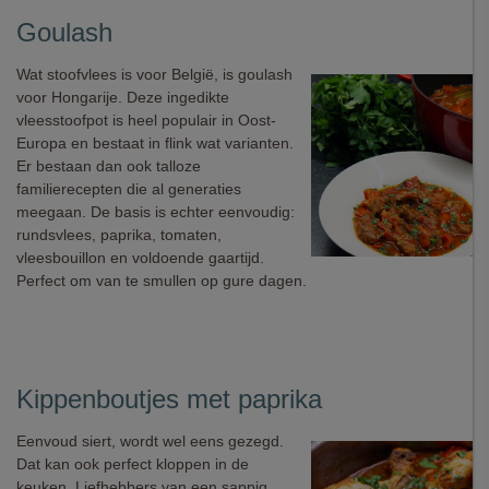
Goulash
Wat stoofvlees is voor België, is goulash
voor Hongarije. Deze ingedikte
vleesstoofpot is heel populair in Oost-
Europa en bestaat in flink wat varianten.
Er bestaan dan ook talloze
familierecepten die al generaties
meegaan. De basis is echter eenvoudig:
rundsvlees, paprika, tomaten,
vleesbouillon en voldoende gaartijd.
Perfect om van te smullen op gure dagen.
Kippenboutjes met paprika
Eenvoud siert, wordt wel eens gezegd.
Dat kan ook perfect kloppen in de
keuken. Liefhebbers van een sappig