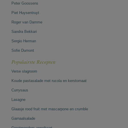
Peter Goossens
Piet Huysentruyt
Roger van Damme
Sandra Bekkari
Sergio Herman
Sofie Dumont
Populairste Recepten
Verse slagroom
Koude pastasalade met rucola en kerstomaat
Currysaus
Lasagne
Glaasje rood fruit met mascarpone en crumble
Garnaalsalade
Grootmoeders appeltaart