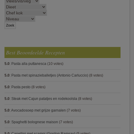
Best Beoordeelde Recepten
5.0
:
Pasta alla puttanesca
(10 votes)
5.0
:
Pasta met spinazieballetjes (Antonio Carluccio)
(8 votes)
5.0
:
Pasta pesto
(8 votes)
5.0
:
Steak met Cajun patatjes en rodekoolsla
(8 votes)
5.0
:
Avocadosoep met grijze garnalen
(7 votes)
5.0
:
Spaghetti bolognese maison
(7 votes)
5.0
:
Capellini met scampi (Gordon Ramsay)
(5 votes)