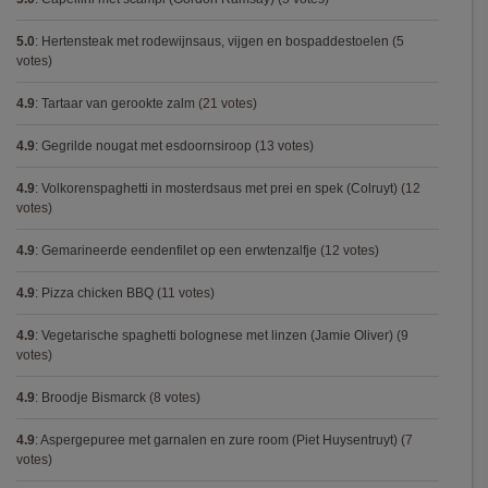
5.0
:
Hertensteak met rodewijnsaus, vijgen en bospaddestoelen
(5
votes)
4.9
:
Tartaar van gerookte zalm
(21 votes)
4.9
:
Gegrilde nougat met esdoornsiroop
(13 votes)
4.9
:
Volkorenspaghetti in mosterdsaus met prei en spek (Colruyt)
(12
votes)
4.9
:
Gemarineerde eendenfilet op een erwtenzalfje
(12 votes)
4.9
:
Pizza chicken BBQ
(11 votes)
4.9
:
Vegetarische spaghetti bolognese met linzen (Jamie Oliver)
(9
votes)
4.9
:
Broodje Bismarck
(8 votes)
4.9
:
Aspergepuree met garnalen en zure room (Piet Huysentruyt)
(7
votes)