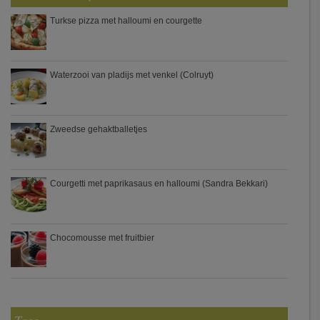
Turkse pizza met halloumi en courgette
Waterzooi van pladijs met venkel (Colruyt)
Zweedse gehaktballetjes
Courgetti met paprikasaus en halloumi (Sandra Bekkari)
Chocomousse met fruitbier