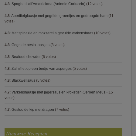
4.8
:
Spaghetti all'Amatriciana (Antonio Carluccio)
(12 votes)
4.8
:
Aperitiefglaasje met gegrilde groentjes en gedroogde ham
(11
votes)
4.8
:
Met spinazie en mozzarella gevulde varkenshaas
(10 votes)
4.8
:
Gegrilde pesto toastjes
(8 votes)
4.8
:
Seafood chowder
(6 votes)
4.8
:
Zalmfilet op een bedje van asperges
(5 votes)
4.8
:
Blackwellsaus
(5 votes)
4.7
:
Varkenshaasje met jagersaus en kroketten (Jeroen Meus)
(15
votes)
4.7
:
Gestoofde kip met dragon
(7 votes)
Nieuwste Recepten