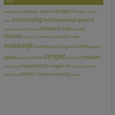
Tags
Belgisch
aperitief
alledaags
aardappelen
België
cocktail
eenvoudig
feestelijk
feest
gezond
drank
italiaans
Italië
grootmoeders keuken
kip
kaas
klassiek
look
mager
kruidig
knoflook
klassieker
makkelijk
oven
mediterraans
origineel
paprika
simpel
tomaten
pasta
room
peterselie
snel klaar
vegetarisch
veggie
vis
winter
tomatensaus
voorgerecht
zomer
zonnig
zomers
wortel
zoet
zuiders