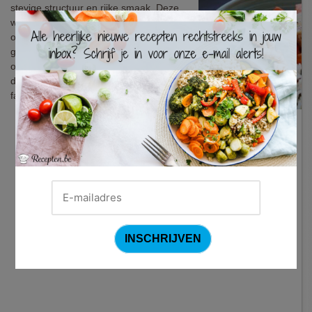
stevige structuur en rijke smaak. Deze
×
witte vis heeft dan ook niet veel nodig
om te schitteren. Met een bonte
groentemengeling erbij wordt deze
ovenschotel zonder twijfel een
doordeweekse en vooral gezonde
favoriet op het menu.