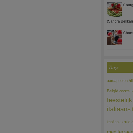
Courg
(Sandra Bekkari
Choco
Tags
al
aardappelen
België
cocktail
feestelijk
italiaans
kruidi
knoflook
mediterraa