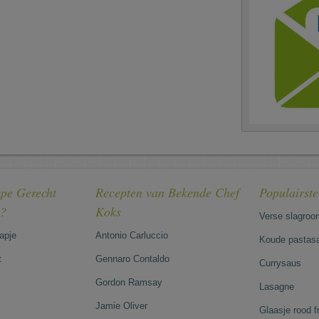
pe Gerecht
Recepten van Bekende Chef
Populairst
e?
Koks
Verse slagroo
hapje
Antonio Carluccio
Koude pastasa
t
Gennaro Contaldo
Currysaus
Gordon Ramsay
Lasagne
Jamie Oliver
Glaasje rood 