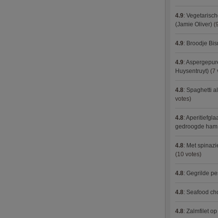
4.9
:
Vegetarisch
(Jamie Oliver)
(9
4.9
:
Broodje Bi
4.9
:
Aspergepure
Huysentruyt)
(7 
4.8
:
Spaghetti al
votes)
4.8
:
Aperitiefgla
gedroogde ham
4.8
:
Met spinazi
(10 votes)
4.8
:
Gegrilde pe
4.8
:
Seafood ch
4.8
:
Zalmfilet o