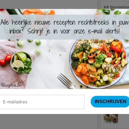
4.8
:
Blackwells
4.7
:
Varkenshaas
Meus)
(15 votes
4.7
:
Gestoofde k
Nieuwste R
Turks
Waterz
Zweed