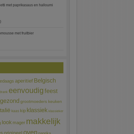
etti met paprikasaus en halloumi
)
mousse met fruitbier
Belgisch
aperitief
ledaags
eenvoudig
feest
drank
gezond
grootmoeders keuken
Italië
klassiek
kip
kaas
klassieker
makkelijk
look
mager
g
oven
ns
origineel
paprika