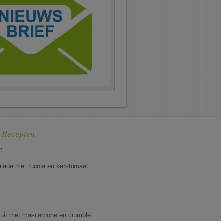
e Recepten
m
lade met rucola en kerstomaat
fruit met mascarpone en crumble