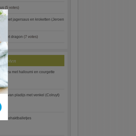
aus
(5 votes)
×
je met jagersaus en kroketten (Jeroen
)
ip met dragon
(7 votes)
ecepten
e pizza met halloumi en courgette
ooi van pladijs met venkel (Colruyt)
se gehaktballetjes