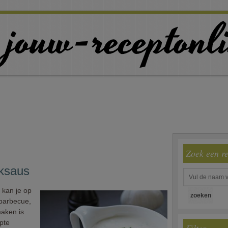
Zoek een r
oksaus
 kan je op
barbecue,
maken is
pte