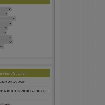
deelde Recepten
puttanesca
(10 votes)
pinazieballetjes (Antonio Carluccio)
(8
(8 votes)