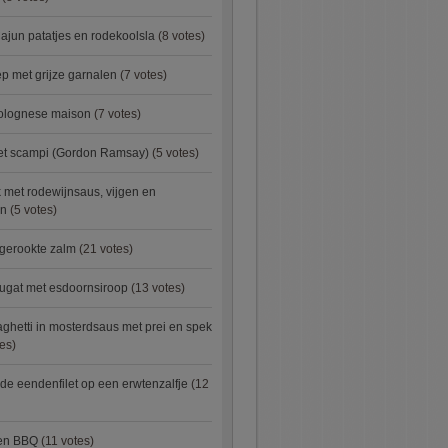
ajun patatjes en rodekoolsla
(8 votes)
 met grijze garnalen
(7 votes)
bolognese maison
(7 votes)
met scampi (Gordon Ramsay)
(5 votes)
 met rodewijnsaus, vijgen en
en
(5 votes)
 gerookte zalm
(21 votes)
ugat met esdoornsiroop
(13 votes)
ghetti in mosterdsaus met prei en spek
es)
e eendenfilet op een erwtenzalfje
(12
ken BBQ
(11 votes)