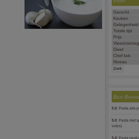
Filter
Best Beoor
5.0
:
Pasta alla 
5.0
:
Pasta met s
votes)
5.0
:
Pasta pesto