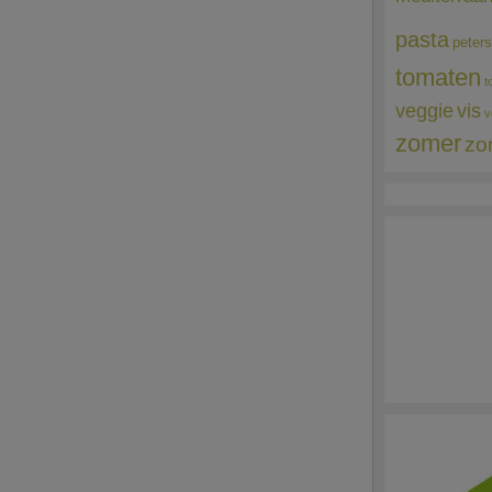
pasta
peters
tomaten
t
veggie
vis
v
zomer
zo