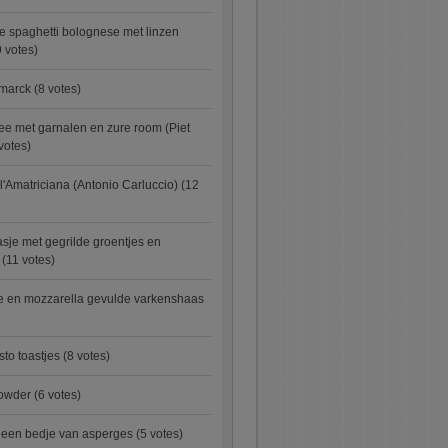
e spaghetti bolognese met linzen
 votes)
smarck
(8 votes)
e met garnalen en zure room (Piet
votes)
l'Amatriciana (Antonio Carluccio)
(12
asje met gegrilde groentjes en
(11 votes)
e en mozzarella gevulde varkenshaas
sto toastjes
(8 votes)
owder
(6 votes)
p een bedje van asperges
(5 votes)