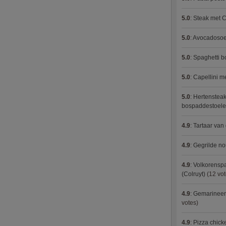
5.0
:
Steak met C
5.0
:
Avocadosoep
5.0
:
Spaghetti 
5.0
:
Capellini 
5.0
:
Hertensteak
bospaddestoel
4.9
:
Tartaar van
4.9
:
Gegrilde no
4.9
:
Volkorenspa
(Colruyt)
(12 vot
4.9
:
Gemarineerd
votes)
4.9
:
Pizza chic