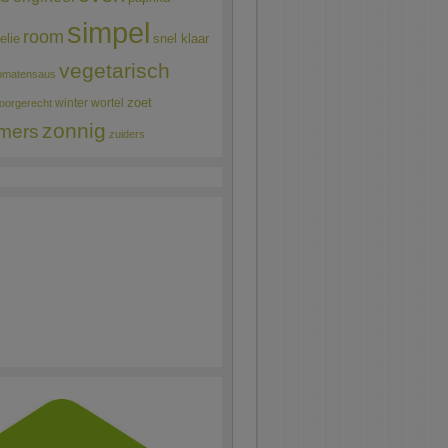
simpel
room
elie
snel klaar
vegetarisch
omatensaus
winter
wortel
zoet
oorgerecht
zonnig
mers
zuiders