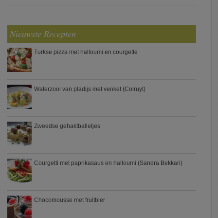
Nieuwste Recepten
Turkse pizza met halloumi en courgette
Waterzooi van pladijs met venkel (Colruyt)
Zweedse gehaktballetjes
Courgetti met paprikasaus en halloumi (Sandra Bekkari)
Chocomousse met fruitbier