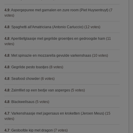
4.9
:
Aspergepuree met garnalen en zure room (Piet Huysentruyt)
(7
votes)
4.8
:
Spaghetti all'Amatriciana (Antonio Carluccio)
(12 votes)
4.8
:
Aperitiefglaasje met gegrilde groentjes en gedroogde ham
(11
votes)
4.8
:
Met spinazie en mozzarella gevulde varkenshaas
(10 votes)
4.8
:
Gegrilde pesto toastjes
(8 votes)
4.8
:
Seafood chowder
(6 votes)
4.8
:
Zalmfilet op een bedje van asperges
(5 votes)
4.8
:
Blackwellsaus
(5 votes)
4.7
:
Varkenshaasje met jagersaus en kroketten (Jeroen Meus)
(15
votes)
4.7
:
Gestoofde kip met dragon
(7 votes)