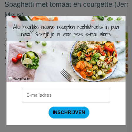
Spaghetti met tomaat en courgette (Jero
Meus)
×
Dit is één van Jeroen Meus zijn
lievelingsrecepten wanneer het snel en
gemakkelijk moet zijn. Deze smaakvolle,
vegetarische pasta is in een
handomdraai klaar, ideaal wanneer het
snel moet gaan (of je stiekem niet veel
zin hebt om te kokkerellen).