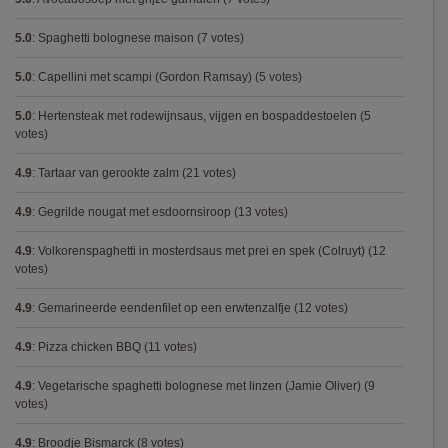
5.0
:
Spaghetti bolognese maison
(7 votes)
5.0
:
Capellini met scampi (Gordon Ramsay)
(5 votes)
5.0
:
Hertensteak met rodewijnsaus, vijgen en bospaddestoelen
(5
votes)
4.9
:
Tartaar van gerookte zalm
(21 votes)
4.9
:
Gegrilde nougat met esdoornsiroop
(13 votes)
4.9
:
Volkorenspaghetti in mosterdsaus met prei en spek (Colruyt)
(12
votes)
4.9
:
Gemarineerde eendenfilet op een erwtenzalfje
(12 votes)
4.9
:
Pizza chicken BBQ
(11 votes)
4.9
:
Vegetarische spaghetti bolognese met linzen (Jamie Oliver)
(9
votes)
4.9
:
Broodje Bismarck
(8 votes)