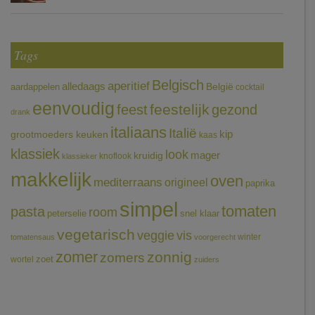
Tags
Belgisch
aperitief
alledaags
aardappelen
België
cocktail
eenvoudig
feestelijk
feest
gezond
drank
italiaans
Italië
grootmoeders keuken
kip
kaas
klassiek
look
mager
kruidig
knoflook
klassieker
makkelijk
oven
mediterraans
origineel
paprika
simpel
tomaten
pasta
room
peterselie
snel klaar
vegetarisch
veggie
vis
winter
tomatensaus
voorgerecht
zomer
zonnig
zomers
wortel
zoet
zuiders