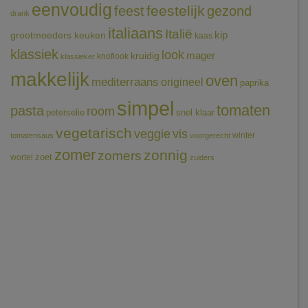
eenvoudig
feestelijk
feest
gezond
drank
italiaans
Italië
grootmoeders keuken
kip
kaas
klassiek
look
mager
kruidig
knoflook
klassieker
makkelijk
oven
mediterraans
origineel
paprika
simpel
tomaten
pasta
room
peterselie
snel klaar
vegetarisch
veggie
vis
winter
tomatensaus
voorgerecht
zomer
zonnig
zomers
wortel
zoet
zuiders