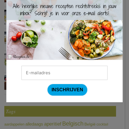
×
Waterzooi van pladijs met venkel (Colruyt)
Zweedse gehaktballetjes
Courgetti met paprikasaus en halloumi (Sandra Bekkari)
Chocomousse met fruitbier
Tags
Belgisch
aperitief
alledaags
aardappelen
België
cocktail