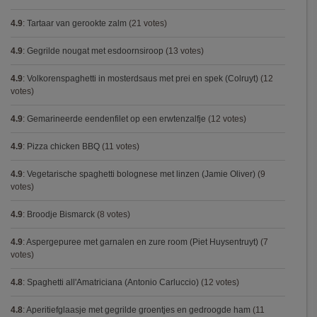
4.9
:
Tartaar van gerookte zalm
(21 votes)
4.9
:
Gegrilde nougat met esdoornsiroop
(13 votes)
4.9
:
Volkorenspaghetti in mosterdsaus met prei en spek (Colruyt)
(12
votes)
4.9
:
Gemarineerde eendenfilet op een erwtenzalfje
(12 votes)
4.9
:
Pizza chicken BBQ
(11 votes)
4.9
:
Vegetarische spaghetti bolognese met linzen (Jamie Oliver)
(9
votes)
4.9
:
Broodje Bismarck
(8 votes)
4.9
:
Aspergepuree met garnalen en zure room (Piet Huysentruyt)
(7
votes)
4.8
:
Spaghetti all'Amatriciana (Antonio Carluccio)
(12 votes)
4.8
:
Aperitiefglaasje met gegrilde groentjes en gedroogde ham
(11