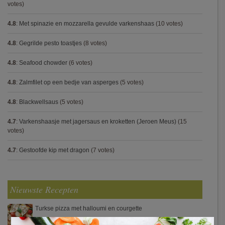
votes)
4.8
:
Met spinazie en mozzarella gevulde varkenshaas
(10 votes)
4.8
:
Gegrilde pesto toastjes
(8 votes)
4.8
:
Seafood chowder
(6 votes)
4.8
:
Zalmfilet op een bedje van asperges
(5 votes)
4.8
:
Blackwellsaus
(5 votes)
4.7
:
Varkenshaasje met jagersaus en kroketten (Jeroen Meus)
(15
votes)
4.7
:
Gestoofde kip met dragon
(7 votes)
Nieuwste Recepten
Turkse pizza met halloumi en courgette