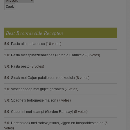
Best Beoordeelde Recepten
5.0
:
Pasta alla puttanesca
(10 votes)
5.0
:
Pasta met spinazieballetjes (Antonio Carluccio)
(8 votes)
5.0
:
Pasta pesto
(8 votes)
5.0
:
Steak met Cajun patatjes en rodekoolsla
(8 votes)
5.0
:
Avocadosoep met grijze garnalen
(7 votes)
5.0
:
Spaghetti bolognese maison
(7 votes)
5.0
:
Capellini met scampi (Gordon Ramsay)
(5 votes)
5.0
:
Hertensteak met rodewijnsaus, vijgen en bospaddestoelen
(5
votes)