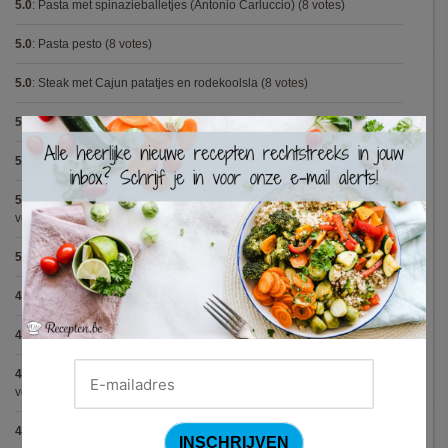
5.0
:
Pasta met spinazieballetjes (Antonio Carluccio)
(8 votes)
5.0
:
Pasta pesto
(8 votes)
5.0
:
Steak met Cajun patatjes en rodekoolsla
(8 votes)
5.0
:
Spaghetti bolognese maison
(7 votes)
×
5.0
:
Avocadosoep met grijze garnalen
(7 votes)
5.0
:
Hertensteak met rodewijnsaus, vijgen en bospaddestoelen
(5
votes)
5.0
:
Capellini met scampi (Gordon Ramsay)
(5 votes)
4.9
:
Tartaar van gerookte zalm
(21 votes)
4.9
:
Gegrilde nougat met esdoornsiroop
(13 votes)
4.9
:
Volkorenspaghetti in mosterdsaus met prei en spek (Colruyt)
(12
votes)
4.9
:
Gemarineerde eendenfilet op een erwtenzalfje
(12 votes)