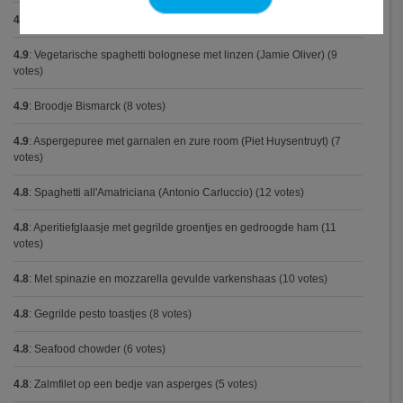
4.9
:
Pizza chicken BBQ
(11 votes)
4.9
:
Vegetarische spaghetti bolognese met linzen (Jamie Oliver)
(9
votes)
4.9
:
Broodje Bismarck
(8 votes)
4.9
:
Aspergepuree met garnalen en zure room (Piet Huysentruyt)
(7
votes)
4.8
:
Spaghetti all'Amatriciana (Antonio Carluccio)
(12 votes)
4.8
:
Aperitiefglaasje met gegrilde groentjes en gedroogde ham
(11
votes)
4.8
:
Met spinazie en mozzarella gevulde varkenshaas
(10 votes)
4.8
:
Gegrilde pesto toastjes
(8 votes)
4.8
:
Seafood chowder
(6 votes)
4.8
:
Zalmfilet op een bedje van asperges
(5 votes)