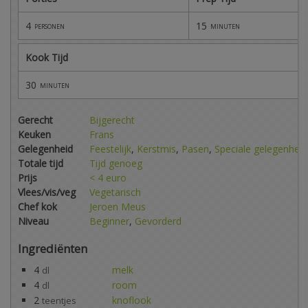
4
15
personen
minuten
Kook Tijd
30
minuten
Gerecht
Bijgerecht
Keuken
Frans
Gelegenheid
Feestelijk
,
Kerstmis
,
Pasen
,
Speciale gelegenheid
Totale tijd
Tijd genoeg
Prijs
< 4 euro
Vlees/vis/veg
Vegetarisch
Chef kok
Jeroen Meus
Niveau
Beginner
,
Gevorderd
Ingrediënten
4
melk
dl
4
room
dl
2
knoflook
teentjes