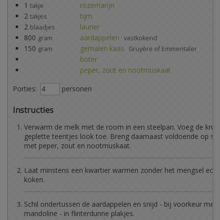
1
rozemarijn
takje
2
tijm
takjes
2
laurier
blaadjes
800
aardappelen
gram
vastkokend
150
gemalen kaas
gram
Gruyère of Emmentaler
boter
peper, zout en nootmuskaat
Porties:
personen
Instructies
Verwarm de melk met de room in een steelpan. Voeg de krui
geplette teentjes look toe. Breng daarnaast voldoende op s
met peper, zout en nootmuskaat.
Laat minstens een kwartier warmen zonder het mengsel echt 
koken.
Schil ondertussen de aardappelen en snijd - bij voorkeur met
mandoline - in flinterdunne plakjes.