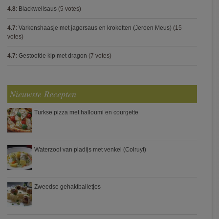
4.8
:
Blackwellsaus
(5 votes)
4.7
:
Varkenshaasje met jagersaus en kroketten (Jeroen Meus)
(15
votes)
4.7
:
Gestoofde kip met dragon
(7 votes)
Nieuwste Recepten
Turkse pizza met halloumi en courgette
Waterzooi van pladijs met venkel (Colruyt)
Zweedse gehaktballetjes