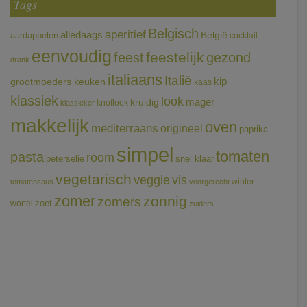
Tags
Belgisch
aperitief
alledaags
aardappelen
België
cocktail
eenvoudig
feestelijk
feest
gezond
drank
italiaans
Italië
grootmoeders keuken
kip
kaas
klassiek
look
mager
kruidig
knoflook
klassieker
makkelijk
oven
mediterraans
origineel
paprika
simpel
tomaten
pasta
room
peterselie
snel klaar
vegetarisch
veggie
vis
winter
tomatensaus
voorgerecht
zomer
zonnig
zomers
wortel
zoet
zuiders