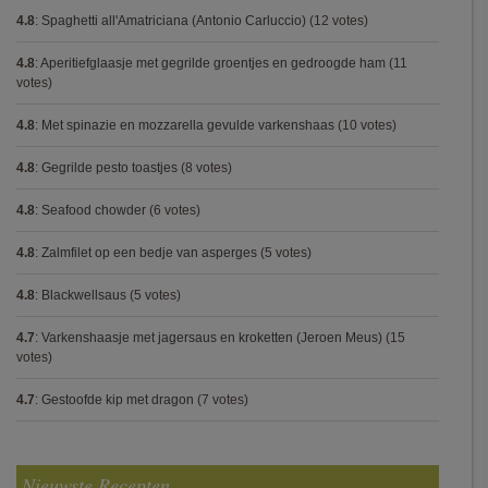
4.8
:
Spaghetti all'Amatriciana (Antonio Carluccio)
(12 votes)
4.8
:
Aperitiefglaasje met gegrilde groentjes en gedroogde ham
(11
votes)
4.8
:
Met spinazie en mozzarella gevulde varkenshaas
(10 votes)
4.8
:
Gegrilde pesto toastjes
(8 votes)
4.8
:
Seafood chowder
(6 votes)
4.8
:
Zalmfilet op een bedje van asperges
(5 votes)
4.8
:
Blackwellsaus
(5 votes)
4.7
:
Varkenshaasje met jagersaus en kroketten (Jeroen Meus)
(15
votes)
4.7
:
Gestoofde kip met dragon
(7 votes)
Nieuwste Recepten