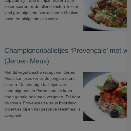
populair zijn. Met dit rijke recept zal je
zeker scoren bij de allerkleinsten: lekker
veel groentjes met verrassende Griekse
pasta en pittige stukjes worst.
Champignonballetjes ‘Provençale’ met wild
(Jeroen Meus)
Met dit vegetarische recept van Jeroen
Meus kan je zeker bij de jongste eters
scoren. De smeuïge balletjes van
champignons en Parmezaanse kaas
doen gehakt helemaal vergeten. Tel daar
de royale Provençaalse saus boordevol
groentjes bij en het gezonde feestmaal is
compleet.