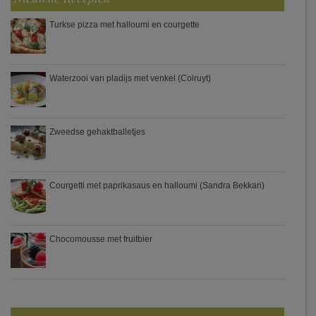
Turkse pizza met halloumi en courgette
Waterzooi van pladijs met venkel (Colruyt)
Zweedse gehaktballetjes
Courgetti met paprikasaus en halloumi (Sandra Bekkari)
Chocomousse met fruitbier