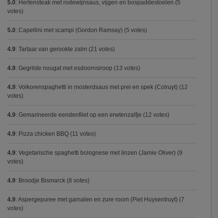
5.0
:
Hertensteak met rodewijnsaus, vijgen en bospaddestoelen
(5
votes)
5.0
:
Capellini met scampi (Gordon Ramsay)
(5 votes)
4.9
:
Tartaar van gerookte zalm
(21 votes)
4.9
:
Gegrilde nougat met esdoornsiroop
(13 votes)
4.9
:
Volkorenspaghetti in mosterdsaus met prei en spek (Colruyt)
(12
votes)
4.9
:
Gemarineerde eendenfilet op een erwtenzalfje
(12 votes)
4.9
:
Pizza chicken BBQ
(11 votes)
4.9
:
Vegetarische spaghetti bolognese met linzen (Jamie Oliver)
(9
votes)
4.9
:
Broodje Bismarck
(8 votes)
4.9
:
Aspergepuree met garnalen en zure room (Piet Huysentruyt)
(7
votes)