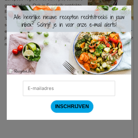
geschiedenis. Ook in Frankrijk ontdekte
×
Rick heerlijke klassiekers, zoals deze
'Lapin à la dijonnaise'. Dit heerlijk
stoofpotje van konijn in mosterdsaus is
een zalig makkelijk gerecht dat je hele
jaar door op tafel kan zetten. Je hebt enkel voldoende tijd nodig, zo
marinade als de kooktijd.