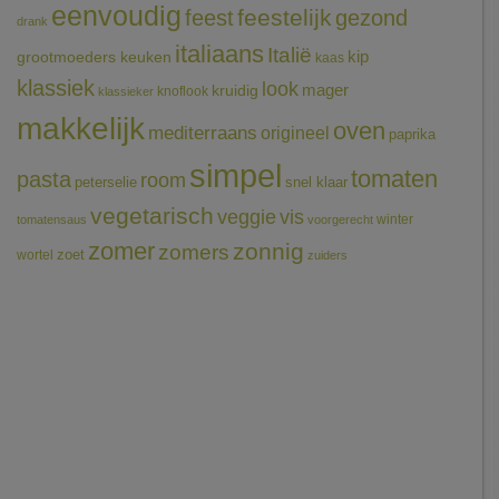
eenvoudig
feestelijk
feest
gezond
drank
italiaans
Italië
grootmoeders keuken
kip
kaas
klassiek
look
mager
kruidig
knoflook
klassieker
makkelijk
oven
mediterraans
origineel
paprika
simpel
tomaten
pasta
room
peterselie
snel klaar
vegetarisch
veggie
vis
winter
tomatensaus
voorgerecht
zomer
zonnig
zomers
wortel
zoet
zuiders