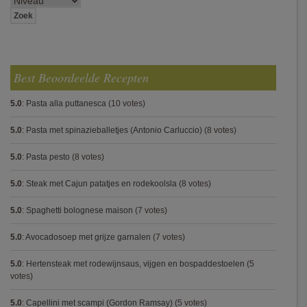
Best Beoordeelde Recepten
5.0
:
Pasta alla puttanesca
(10 votes)
5.0
:
Pasta met spinazieballetjes (Antonio Carluccio)
(8 votes)
5.0
:
Pasta pesto
(8 votes)
5.0
:
Steak met Cajun patatjes en rodekoolsla
(8 votes)
5.0
:
Spaghetti bolognese maison
(7 votes)
5.0
:
Avocadosoep met grijze garnalen
(7 votes)
5.0
:
Hertensteak met rodewijnsaus, vijgen en bospaddestoelen
(5
votes)
5.0
:
Capellini met scampi (Gordon Ramsay)
(5 votes)