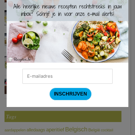
×
Waterzooi van pladijs met venkel (Colruyt)
Zweedse gehaktballetjes
Courgetti met paprikasaus en halloumi (Sandra Bekkari)
Chocomousse met fruitbier
Tags
Belgisch
aperitief
alledaags
aardappelen
België
cocktail