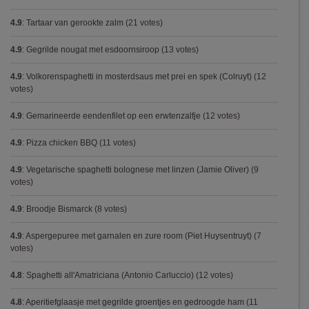
4.9
:
Tartaar van gerookte zalm
(21 votes)
4.9
:
Gegrilde nougat met esdoornsiroop
(13 votes)
4.9
:
Volkorenspaghetti in mosterdsaus met prei en spek (Colruyt)
(12
votes)
4.9
:
Gemarineerde eendenfilet op een erwtenzalfje
(12 votes)
4.9
:
Pizza chicken BBQ
(11 votes)
4.9
:
Vegetarische spaghetti bolognese met linzen (Jamie Oliver)
(9
votes)
4.9
:
Broodje Bismarck
(8 votes)
4.9
:
Aspergepuree met garnalen en zure room (Piet Huysentruyt)
(7
votes)
4.8
:
Spaghetti all'Amatriciana (Antonio Carluccio)
(12 votes)
4.8
:
Aperitiefglaasje met gegrilde groentjes en gedroogde ham
(11