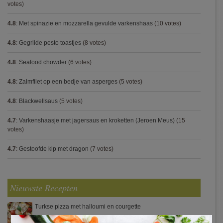
votes)
4.8
:
Met spinazie en mozzarella gevulde varkenshaas
(10 votes)
4.8
:
Gegrilde pesto toastjes
(8 votes)
4.8
:
Seafood chowder
(6 votes)
4.8
:
Zalmfilet op een bedje van asperges
(5 votes)
4.8
:
Blackwellsaus
(5 votes)
4.7
:
Varkenshaasje met jagersaus en kroketten (Jeroen Meus)
(15
votes)
4.7
:
Gestoofde kip met dragon
(7 votes)
Nieuwste Recepten
Turkse pizza met halloumi en courgette