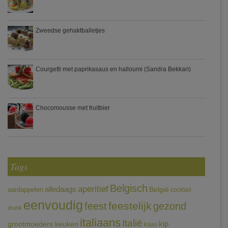
Zweedse gehaktballetjes
Courgetti met paprikasaus en halloumi (Sandra Bekkari)
Chocomousse met fruitbier
Tags
Belgisch
aperitief
alledaags
aardappelen
België
cocktail
eenvoudig
feestelijk
feest
gezond
drank
italiaans
Italië
grootmoeders keuken
kip
kaas