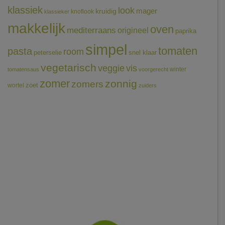
klassiek
look
mager
kruidig
knoflook
klassieker
makkelijk
oven
mediterraans
origineel
paprika
simpel
tomaten
pasta
room
peterselie
snel klaar
vegetarisch
veggie
vis
winter
tomatensaus
voorgerecht
zomer
zonnig
zomers
wortel
zoet
zuiders