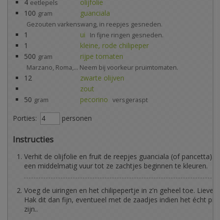
4
olijfolie
eetlepels
100
guanciala
gram
Gezouten varkenswang, in reepjes gesneden.
1
ui
In fijne ringen gesneden.
1
kleine, rode chilipeper
500
rijpe tomaten
gram
Marzano, Roma,... Neem bij voorkeur pruimtomaten.
12
zwarte olijven
zout
50
pecorino
gram
versgeraspt
Porties:
personen
Instructies
Verhit de olijfolie en fruit de reepjes guanciala (of pancetta).
een middelmatig vuur tot ze zachtjes beginnen te kleuren.
Voeg de uiringen en het chilipepertje in z'n geheel toe. Liever 
Hak dit dan fijn, eventueel met de zaadjes indien het écht pi
zijn..