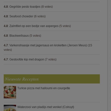
4.8
:
Gegrilde pesto toastjes
(8 votes)
4.8
:
Seafood chowder
(6 votes)
4.8
:
Zalmfilet op een bedje van asperges
(5 votes)
4.8
:
Blackwellsaus
(5 votes)
4.7
:
Varkenshaasje met jagersaus en kroketten (Jeroen Meus)
(15
votes)
4.7
:
Gestoofde kip met dragon
(7 votes)
Nieuwste Recepten
Turkse pizza met halloumi en courgette
Waterzooi van pladijs met venkel (Colruyt)