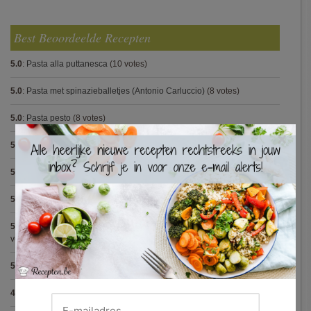
Best Beoordeelde Recepten
5.0
:
Pasta alla puttanesca
(10 votes)
5.0
:
Pasta met spinazieballetjes (Antonio Carluccio)
(8 votes)
5.0
:
Pasta pesto
(8 votes)
×
5.0
:
Steak met Cajun patatjes en rodekoolsla
(8 votes)
5.0
:
Spaghetti bolognese maison
(7 votes)
5.0
:
Avocadosoep met grijze garnalen
(7 votes)
5.0
:
Hertensteak met rodewijnsaus, vijgen en bospaddestoelen
(5
votes)
5.0
:
Capellini met scampi (Gordon Ramsay)
(5 votes)
4.9
:
Tartaar van gerookte zalm
(21 votes)