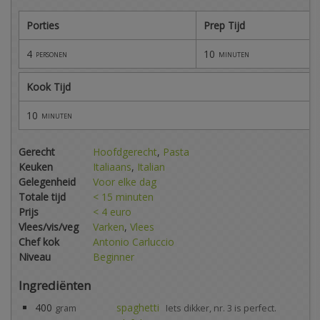
Porties
Prep Tijd
4
10
personen
minuten
Kook Tijd
10
minuten
Gerecht
Hoofdgerecht
,
Pasta
Keuken
Italiaans
,
Italian
Gelegenheid
Voor elke dag
Totale tijd
< 15 minuten
Prijs
< 4 euro
Vlees/vis/veg
Varken
,
Vlees
Chef kok
Antonio Carluccio
Niveau
Beginner
Ingrediënten
400
spaghetti
gram
Iets dikker, nr. 3 is perfect.