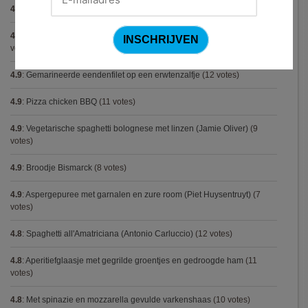
4.9
:
Gegrilde nougat met esdoornsiroop
(13 votes)
4.9
:
Volkorenspaghetti in mosterdsaus met prei en spek (Colruyt)
(12
votes)
4.9
:
Gemarineerde eendenfilet op een erwtenzalfje
(12 votes)
4.9
:
Pizza chicken BBQ
(11 votes)
4.9
:
Vegetarische spaghetti bolognese met linzen (Jamie Oliver)
(9
votes)
4.9
:
Broodje Bismarck
(8 votes)
4.9
:
Aspergepuree met garnalen en zure room (Piet Huysentruyt)
(7
votes)
4.8
:
Spaghetti all'Amatriciana (Antonio Carluccio)
(12 votes)
4.8
:
Aperitiefglaasje met gegrilde groentjes en gedroogde ham
(11
votes)
4.8
:
Met spinazie en mozzarella gevulde varkenshaas
(10 votes)