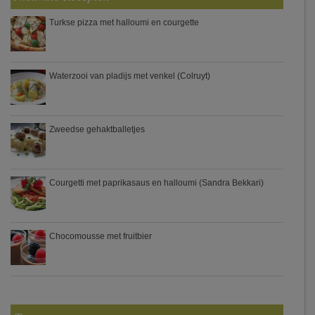
Turkse pizza met halloumi en courgette
Waterzooi van pladijs met venkel (Colruyt)
Zweedse gehaktballetjes
Courgetti met paprikasaus en halloumi (Sandra Bekkari)
Chocomousse met fruitbier