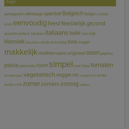
Tags
Belgisch
aperitief
alledaags
aardappelen
België
cocktail
eenvoudig
feestelijk
feest
gezond
drank
italiaans
Italië
grootmoeders keuken
kip
kaas
klassiek
look
mager
kruidig
knoflook
klassieker
makkelijk
oven
mediterraans
origineel
paprika
simpel
tomaten
pasta
room
peterselie
snel klaar
vegetarisch
veggie
vis
winter
tomatensaus
voorgerecht
zomer
zonnig
zomers
wortel
zoet
zuiders