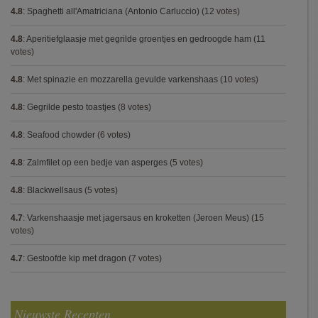
4.8
:
Spaghetti all'Amatriciana (Antonio Carluccio)
(12 votes)
4.8
:
Aperitiefglaasje met gegrilde groentjes en gedroogde ham
(11
votes)
4.8
:
Met spinazie en mozzarella gevulde varkenshaas
(10 votes)
4.8
:
Gegrilde pesto toastjes
(8 votes)
4.8
:
Seafood chowder
(6 votes)
4.8
:
Zalmfilet op een bedje van asperges
(5 votes)
4.8
:
Blackwellsaus
(5 votes)
4.7
:
Varkenshaasje met jagersaus en kroketten (Jeroen Meus)
(15
votes)
4.7
:
Gestoofde kip met dragon
(7 votes)
Nieuwste Recepten