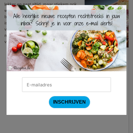
lekker en past altijd, maar stiekem ook
×
wel een beetje saai. Gelukkig kan je het
basisrecept zonder moeite pimpen. Dat
is ook wat we in dit recept doen: met
verse kriekjes en een scheutje kirsch
maak je er een verleidelijke smaakbom
van.