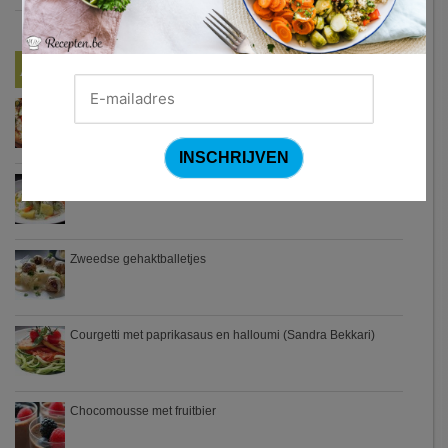
Nieuwste Recepten
Turkse pizza met halloumi en courgette
Waterzooi van pladijs met venkel (Colruyt)
Zweedse gehaktballetjes
Courgetti met paprikasaus en halloumi (Sandra Bekkari)
Chocomousse met fruitbier