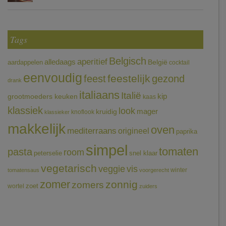
Tags
Belgisch
aperitief
alledaags
aardappelen
België
cocktail
eenvoudig
feestelijk
feest
gezond
drank
italiaans
Italië
grootmoeders keuken
kip
kaas
klassiek
look
mager
kruidig
knoflook
klassieker
makkelijk
oven
mediterraans
origineel
paprika
simpel
tomaten
pasta
room
peterselie
snel klaar
vegetarisch
veggie
vis
winter
tomatensaus
voorgerecht
zomer
zonnig
zomers
wortel
zoet
zuiders