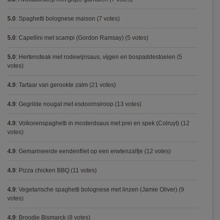
5.0
:
Spaghetti bolognese maison
(7 votes)
5.0
:
Capellini met scampi (Gordon Ramsay)
(5 votes)
5.0
:
Hertensteak met rodewijnsaus, vijgen en bospaddestoelen
(5
votes)
4.9
:
Tartaar van gerookte zalm
(21 votes)
4.9
:
Gegrilde nougat met esdoornsiroop
(13 votes)
4.9
:
Volkorenspaghetti in mosterdsaus met prei en spek (Colruyt)
(12
votes)
4.9
:
Gemarineerde eendenfilet op een erwtenzalfje
(12 votes)
4.9
:
Pizza chicken BBQ
(11 votes)
4.9
:
Vegetarische spaghetti bolognese met linzen (Jamie Oliver)
(9
votes)
4.9
:
Broodje Bismarck
(8 votes)