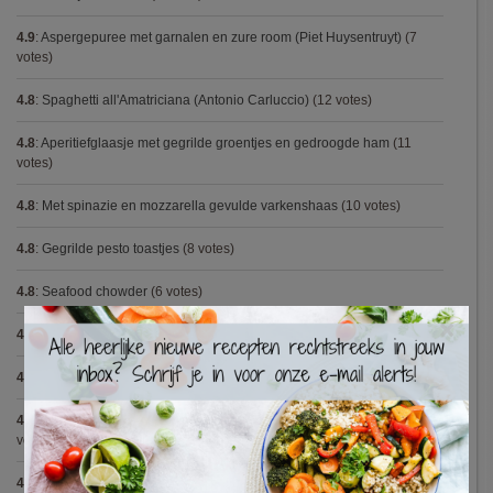
4.9
:
Aspergepuree met garnalen en zure room (Piet Huysentruyt)
(7
votes)
4.8
:
Spaghetti all'Amatriciana (Antonio Carluccio)
(12 votes)
4.8
:
Aperitiefglaasje met gegrilde groentjes en gedroogde ham
(11
votes)
4.8
:
Met spinazie en mozzarella gevulde varkenshaas
(10 votes)
4.8
:
Gegrilde pesto toastjes
(8 votes)
4.8
:
Seafood chowder
(6 votes)
×
4.8
:
Zalmfilet op een bedje van asperges
(5 votes)
4.8
:
Blackwellsaus
(5 votes)
4.7
:
Varkenshaasje met jagersaus en kroketten (Jeroen Meus)
(15
votes)
4.7
:
Gestoofde kip met dragon
(7 votes)