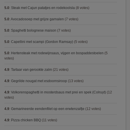
5.0
:
Steak met Cajun patatjes en rodekoolsla
(8 votes)
5.0
:
Avocadosoep met grijze garnalen
(7 votes)
5.0
:
Spaghetti bolognese maison
(7 votes)
5.0
:
Capellini met scampi (Gordon Ramsay)
(5 votes)
5.0
:
Hertensteak met rodewijnsaus, vijgen en bospaddestoelen
(5
votes)
4.9
:
Tartaar van gerookte zalm
(21 votes)
4.9
:
Gegrilde nougat met esdoornsiroop
(13 votes)
4.9
:
Volkorenspaghetti in mosterdsaus met prei en spek (Colruyt)
(12
votes)
4.9
:
Gemarineerde eendenfilet op een erwtenzalfje
(12 votes)
4.9
:
Pizza chicken BBQ
(11 votes)