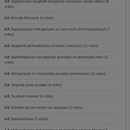
4.9
:
Vegetarische spaghetti bolognese met linzen (Jamie Oliver)
(9
votes)
4.9
:
Broodje Bismarck
(8 votes)
4.9
:
Aspergepuree met garnalen en zure room (Piet Huysentruyt)
(7
votes)
4.8
:
Spaghetti all'Amatriciana (Antonio Carluccio)
(12 votes)
4.8
:
Aperitiefglaasje met gegrilde groentjes en gedroogde ham
(11
votes)
4.8
:
Met spinazie en mozzarella gevulde varkenshaas
(10 votes)
4.8
:
Gegrilde pesto toastjes
(8 votes)
4.8
:
Seafood chowder
(6 votes)
4.8
:
Zalmfilet op een bedje van asperges
(5 votes)
4.8
:
Blackwellsaus
(5 votes)