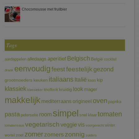
Chocomousse met fruitbier
Tags
Belgisch
aperitief
alledaags
aardappelen
België
cocktail
eenvoudig
feestelijk
feest
gezond
drank
italiaans
Italië
grootmoeders keuken
kip
kaas
klassiek
look
mager
kruidig
knoflook
klassieker
makkelijk
oven
mediterraans
origineel
paprika
simpel
tomaten
pasta
room
peterselie
snel klaar
vegetarisch
veggie
vis
winter
tomatensaus
voorgerecht
zomer
zonnig
zomers
wortel
zoet
zuiders