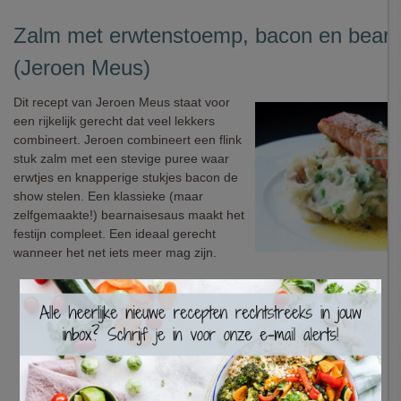
Zalm met erwtenstoemp, bacon en bearn
(Jeroen Meus)
Dit recept van Jeroen Meus staat voor
een rijkelijk gerecht dat veel lekkers
combineert. Jeroen combineert een flink
stuk zalm met een stevige puree waar
erwtjes en knapperige stukjes bacon de
show stelen. Een klassieke (maar
zelfgemaakte!) bearnaisesaus maakt het
festijn compleet. Een ideaal gerecht
wanneer het net iets meer mag zijn.
×