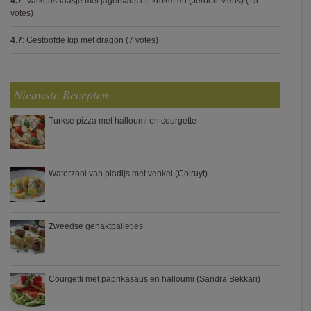
4.7
:
Varkenshaasje met jagersaus en kroketten (Jeroen Meus)
(15
votes)
4.7
:
Gestoofde kip met dragon
(7 votes)
Nieuwste Recepten
Turkse pizza met halloumi en courgette
Waterzooi van pladijs met venkel (Colruyt)
Zweedse gehaktballetjes
Courgetti met paprikasaus en halloumi (Sandra Bekkari)