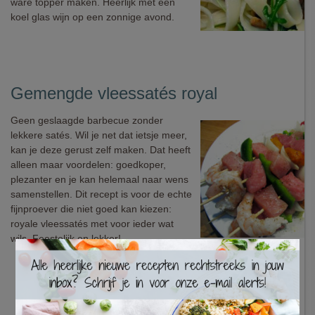
ware topper maken. Heerlijk met een
koel glas wijn op een zonnige avond.
Gemengde vleessatés royal
Geen geslaagde barbecue zonder
lekkere satés. Wil je net dat ietsje meer,
kan je deze gerust zelf maken. Dat heeft
alleen maar voordelen: goedkoper,
plezanter en je kan helemaal naar wens
samenstellen. Dit recept is voor de echte
fijnproever die niet goed kan kiezen:
royale vleessatés met voor ieder wat
wils. Feestelijk en lekker!
×