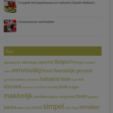
Courgetti met paprikasaus en halloumi (Sandra Bekkari)
Chocomousse met fruitbier
Tags
Belgisch
aperitief
alledaags
aardappelen
België
cocktail
eenvoudig
feestelijk
feest
gezond
drank
italiaans
Italië
grootmoeders keuken
kip
kaas
klassiek
look
mager
kruidig
knoflook
klassieker
makkelijk
oven
mediterraans
origineel
paprika
simpel
tomaten
pasta
room
peterselie
snel klaar