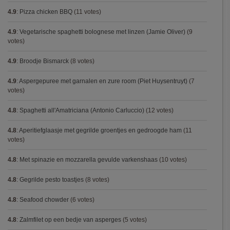
4.9
:
Pizza chicken BBQ
(11 votes)
4.9
:
Vegetarische spaghetti bolognese met linzen (Jamie Oliver)
(9
votes)
4.9
:
Broodje Bismarck
(8 votes)
4.9
:
Aspergepuree met garnalen en zure room (Piet Huysentruyt)
(7
votes)
4.8
:
Spaghetti all'Amatriciana (Antonio Carluccio)
(12 votes)
4.8
:
Aperitiefglaasje met gegrilde groentjes en gedroogde ham
(11
votes)
4.8
:
Met spinazie en mozzarella gevulde varkenshaas
(10 votes)
4.8
:
Gegrilde pesto toastjes
(8 votes)
4.8
:
Seafood chowder
(6 votes)
4.8
:
Zalmfilet op een bedje van asperges
(5 votes)