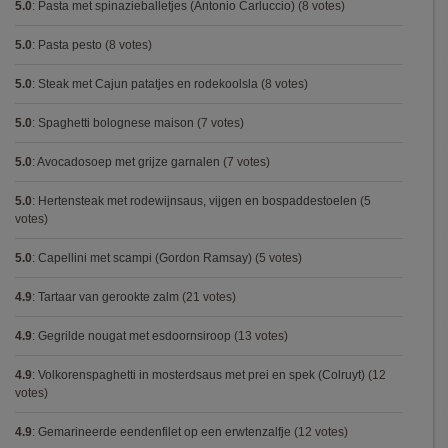
5.0
:
Pasta met spinazieballetjes (Antonio Carluccio)
(8 votes)
5.0
:
Pasta pesto
(8 votes)
5.0
:
Steak met Cajun patatjes en rodekoolsla
(8 votes)
5.0
:
Spaghetti bolognese maison
(7 votes)
5.0
:
Avocadosoep met grijze garnalen
(7 votes)
5.0
:
Hertensteak met rodewijnsaus, vijgen en bospaddestoelen
(5
votes)
5.0
:
Capellini met scampi (Gordon Ramsay)
(5 votes)
4.9
:
Tartaar van gerookte zalm
(21 votes)
4.9
:
Gegrilde nougat met esdoornsiroop
(13 votes)
4.9
:
Volkorenspaghetti in mosterdsaus met prei en spek (Colruyt)
(12
votes)
4.9
:
Gemarineerde eendenfilet op een erwtenzalfje
(12 votes)