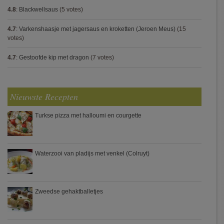
4.8
:
Blackwellsaus
(5 votes)
4.7
:
Varkenshaasje met jagersaus en kroketten (Jeroen Meus)
(15
votes)
4.7
:
Gestoofde kip met dragon
(7 votes)
Nieuwste Recepten
Turkse pizza met halloumi en courgette
Waterzooi van pladijs met venkel (Colruyt)
Zweedse gehaktballetjes