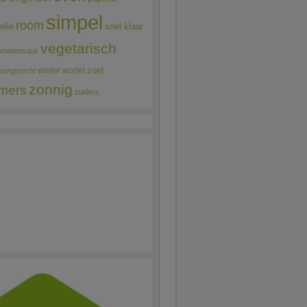
simpel
room
elie
snel klaar
vegetarisch
omatensaus
winter
wortel
zoet
oorgerecht
zonnig
mers
zuiders