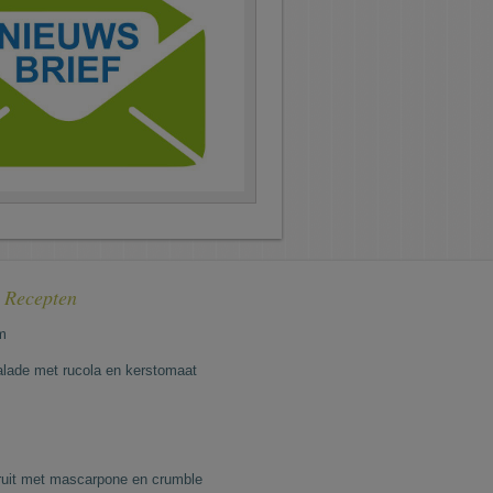
e Recepten
m
lade met rucola en kerstomaat
fruit met mascarpone en crumble