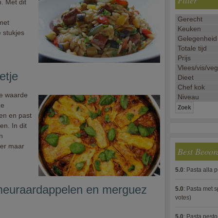
Filter
. Met dit
 met
 stukjes
etje
te waarde
ze
len en past
en. In dit
n
er maar
Best Beoor
5.0
:
Pasta alla 
meuraardappelen en merguez
5.0
:
Pasta met s
votes)
5.0
:
Pasta pesto