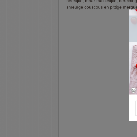
heerlijke, maar makkelijke, bereidin
smeuïge couscous en pittige mergu