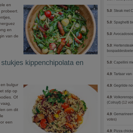
ele en
 probeert.
5.0
:
Steak met C
ntjes,
5.0
:
Spaghetti 
 merguez
jong en
5.0
:
Avocadosoep
gin van de
5.0
:
Hertensteak
bospaddestoel
stukjes kippenchipolata en
5.0
:
Capellini 
4.9
:
Tartaar van
en bulgur
4.9
:
Gegrilde no
et stip op
oodies. Of
4.9
:
Volkorenspa
(Colruyt)
(12 vot
t vaag,
den om dit
4.9
:
Gemarineerd
le
votes)
oor een
4.9
:
Pizza chic