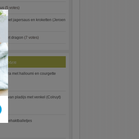
aus
(5 votes)
×
je met jagersaus en kroketten (Jeroen
)
ip met dragon
(7 votes)
ecepten
e pizza met halloumi en courgette
ooi van pladijs met venkel (Colruyt)
se gehaktballetjes