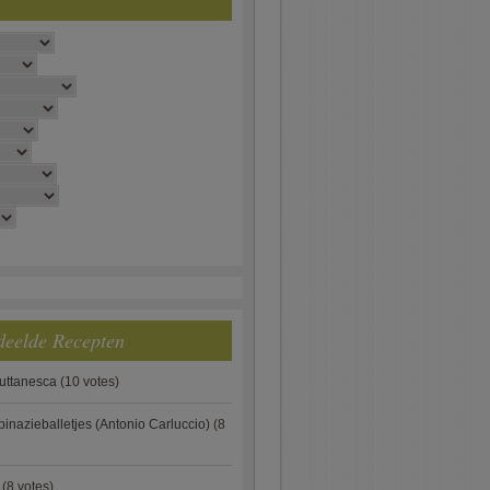
deelde Recepten
puttanesca
(10 votes)
pinazieballetjes (Antonio Carluccio)
(8
(8 votes)