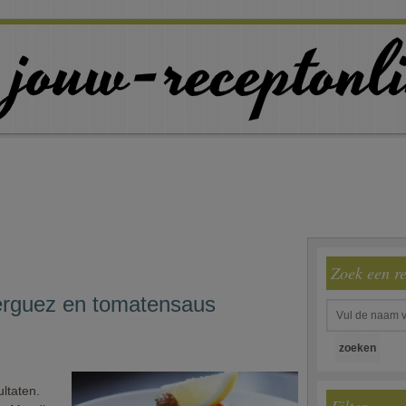
Zoek een r
erguez en tomatensaus
ltaten.