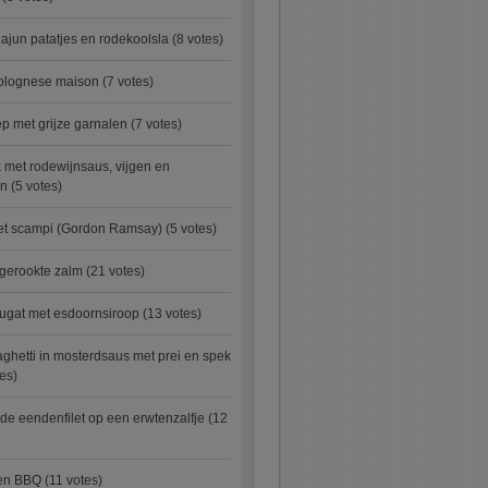
ajun patatjes en rodekoolsla
(8 votes)
bolognese maison
(7 votes)
 met grijze garnalen
(7 votes)
 met rodewijnsaus, vijgen en
en
(5 votes)
met scampi (Gordon Ramsay)
(5 votes)
 gerookte zalm
(21 votes)
ugat met esdoornsiroop
(13 votes)
ghetti in mosterdsaus met prei en spek
es)
e eendenfilet op een erwtenzalfje
(12
ken BBQ
(11 votes)