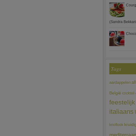
Courg
(Sandra Bekkari
Choco
Tags
al
aardappelen
België
cocktail
feestelijk
italiaans
kruidi
knoflook
mediterraa