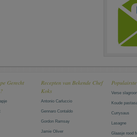
pe Gerecht
Recepten van Bekende Chef
Populairst
e?
Koks
Verse slagroo
hapje
Antonio Carluccio
Koude pastasa
t
Gennaro Contaldo
Currysaus
Gordon Ramsay
Lasagne
Jamie Oliver
Glaasje rood 