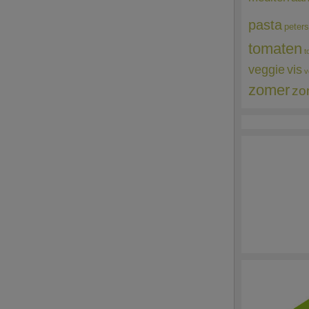
pasta
peters
tomaten
t
veggie
vis
v
zomer
zo