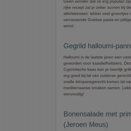
Geen wonder dat ze erg populair zijn
rijke recept zal je zeker scoren bij de
allerkleinsten: lekker veel groentjes
verrassende Griekse pasta en pittige
worst.
Gegrild halloumi-pann
Halloumi is de laatste jaren een vas
geworden voor kaasliefhebbers. De
Cypriotische kaas kan je heerlijk gril
erg goed bij tal van zuiderse gerecht
snelle éénpansgerecht komen tal va
mediterraanse smaken samen. Lekk
eenvoudig!
Bonensalade met pri
(Jeroen Meus)