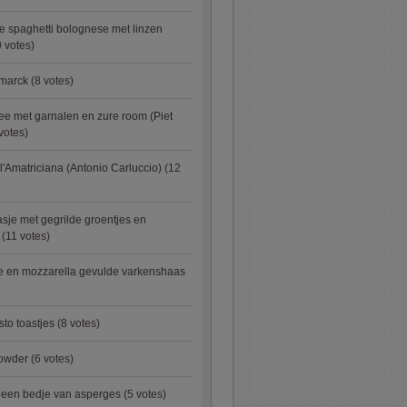
e spaghetti bolognese met linzen
 votes)
smarck
(8 votes)
e met garnalen en zure room (Piet
votes)
l'Amatriciana (Antonio Carluccio)
(12
asje met gegrilde groentjes en
(11 votes)
e en mozzarella gevulde varkenshaas
sto toastjes
(8 votes)
owder
(6 votes)
p een bedje van asperges
(5 votes)