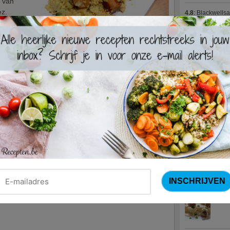
g van
ez.
4.8
:
Blackwells
4.7
:
Varkenshaas
Meus)
(15 votes
4.7
:
Gestoofde k
Nieuwste R
Turks
Waterz
Zweed