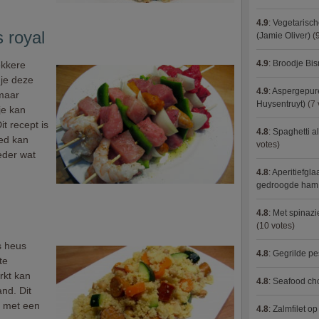
4.9
:
Vegetarisch
 royal
(Jamie Oliver)
(9
4.9
:
Broodje Bi
ekkere
 je deze
4.9
:
Aspergepure
 maar
Huysentruyt)
(7 
je kan
t recept is
4.8
:
Spaghetti al
oed kan
votes)
eder wat
4.8
:
Aperitiefgla
gedroogde ham
4.8
:
Met spinazi
(10 votes)
s heus
4.8
:
Gegrilde pe
te
rkt kan
4.8
:
Seafood ch
and. Dit
 met een
4.8
:
Zalmfilet o