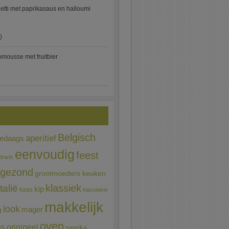
etti met paprikasaus en halloumi
)
mousse met fruitbier
Belgisch
aperitief
ledaags
eenvoudig
feest
drank
gezond
grootmoeders keuken
Italië
klassiek
kip
kaas
klassieker
makkelijk
look
mager
g
oven
ns
origineel
paprika