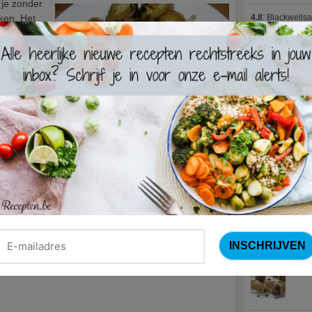
 je zonder
ken. Het
4.8
:
Blackwells
odig om
4.7
:
Varkenshaas
en met
Meus)
(15 votes
 je gasten
it recept
4.7
:
Gestoofde k
 een
t en
al op een
Nieuwste R
Turks
Waterz
Zweed