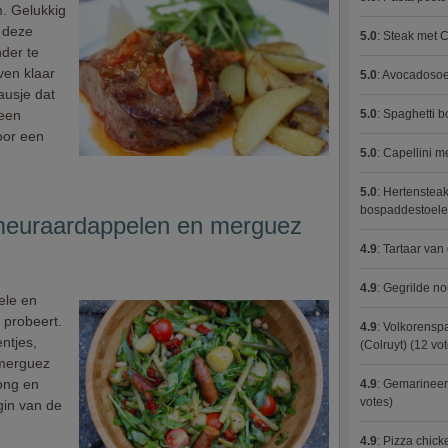
m. Gelukkig
 deze
5.0
:
Steak met C
nder te
ven klaar
5.0
:
Avocadosoep
ausje dat
 een
5.0
:
Spaghetti 
voor een
5.0
:
Capellini 
5.0
:
Hertensteak
bospaddestoel
meuraardappelen en merguez
4.9
:
Tartaar van
4.9
:
Gegrilde no
ele en
 probeert.
4.9
:
Volkorenspa
ntjes,
(Colruyt)
(12 vot
 merguez
jong en
4.9
:
Gemarineerd
votes)
gin van de
4.9
:
Pizza chic