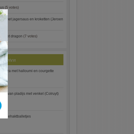
aus
(5 votes)
×
je met jagersaus en kroketten (Jeroen
)
ip met dragon
(7 votes)
ecepten
e pizza met halloumi en courgette
ooi van pladijs met venkel (Colruyt)
se gehaktballetjes