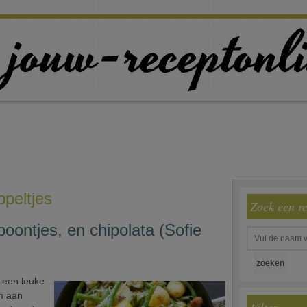
ppeltjes
Zoek een r
ontjes, en chipolata (Sofie
s een leuke
m aan