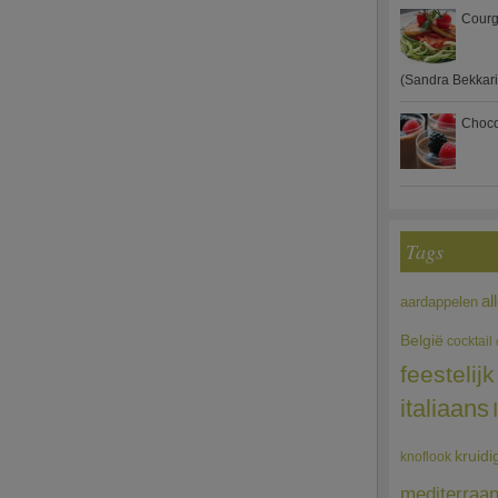
Courg
(Sandra Bekkari
Choco
Tags
al
aardappelen
België
cocktail
feestelijk
italiaans
kruidi
knoflook
mediterraa