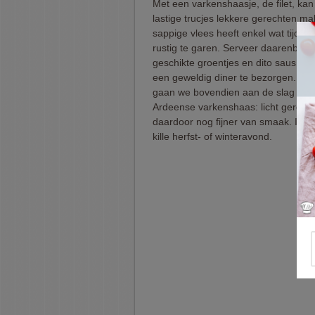
Met een varkenshaasje, de filet, kan
lastige trucjes lekkere gerechten ma
sappige vlees heeft enkel wat tijd n
rustig te garen. Serveer daarenbov
geschikte groentjes en dito saus om
een geweldig diner te bezorgen. In d
gaan we bovendien aan de slag met
Ardeense varkenshaas: licht gerook
daardoor nog fijner van smaak. Idea
kille herfst- of winteravond.