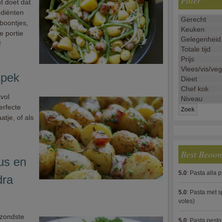
Filter
t doet dat
ediënten
 boontjes,
e portie
!
spek
vol
erfecte
tje, of als
Best Beoor
us en
5.0
:
Pasta alla 
dra
5.0
:
Pasta met s
votes)
ezondste
5.0
:
Pasta pesto