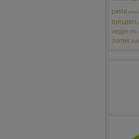
pasta
peters
tomaten
t
veggie
vis
v
zomer
zo