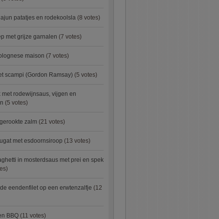
ajun patatjes en rodekoolsla
(8 votes)
 met grijze garnalen
(7 votes)
bolognese maison
(7 votes)
met scampi (Gordon Ramsay)
(5 votes)
 met rodewijnsaus, vijgen en
en
(5 votes)
 gerookte zalm
(21 votes)
ugat met esdoornsiroop
(13 votes)
ghetti in mosterdsaus met prei en spek
es)
e eendenfilet op een erwtenzalfje
(12
ken BBQ
(11 votes)