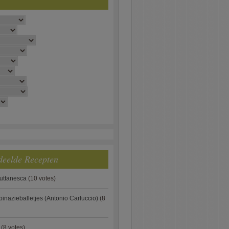
deelde Recepten
puttanesca
(10 votes)
pinazieballetjes (Antonio Carluccio)
(8
(8 votes)