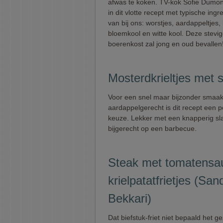
afwas te koken. TV-kok Sofie Dumon
in dit vlotte recept met typische ingr
van bij ons: worstjes, aardappeltjes,
bloemkool en witte kool. Deze stevig
boerenkost zal jong en oud bevallen
Mosterdkrieltjes met 
Voor een snel maar bijzonder smaak
aardappelgerecht is dit recept een p
keuze. Lekker met een knapperig slaa
bijgerecht op een barbecue.
Steak met tomatensa
krielpatatfrietjes (San
Bekkari)
Dat biefstuk-friet niet bepaald het g