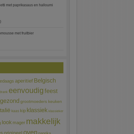
etti met paprikasaus en halloumi
)
mousse met fruitbier
Belgisch
aperitief
ledaags
eenvoudig
feest
drank
gezond
grootmoeders keuken
Italië
klassiek
kip
kaas
klassieker
makkelijk
look
mager
g
oven
ns
origineel
paprika