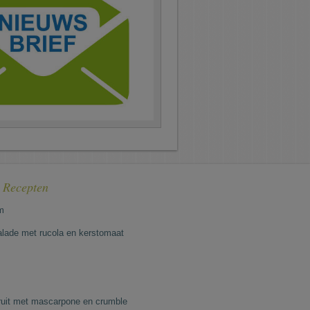
e Recepten
m
lade met rucola en kerstomaat
fruit met mascarpone en crumble