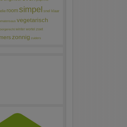
simpel
room
elie
snel klaar
vegetarisch
omatensaus
winter
wortel
zoet
oorgerecht
zonnig
mers
zuiders