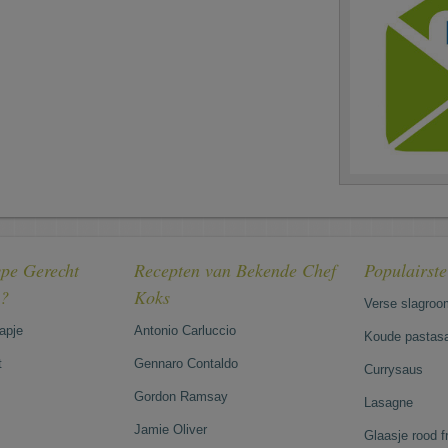
pe Gerecht
Recepten van Bekende Chef
Populairst
e?
Koks
Verse slagroo
hapje
Antonio Carluccio
Koude pastasa
t
Gennaro Contaldo
Currysaus
Gordon Ramsay
Lasagne
Jamie Oliver
Glaasje rood 