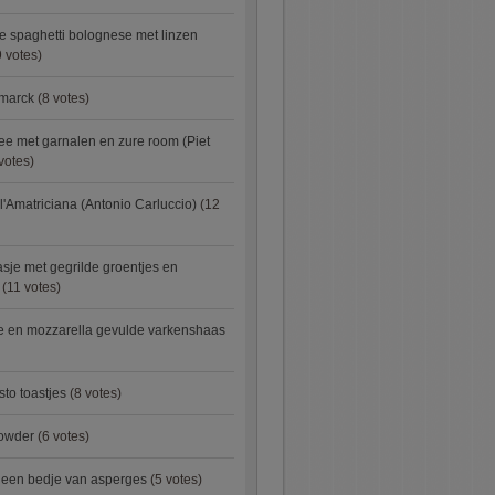
e spaghetti bolognese met linzen
 votes)
smarck
(8 votes)
e met garnalen en zure room (Piet
votes)
l'Amatriciana (Antonio Carluccio)
(12
asje met gegrilde groentjes en
(11 votes)
e en mozzarella gevulde varkenshaas
sto toastjes
(8 votes)
owder
(6 votes)
p een bedje van asperges
(5 votes)