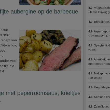
4.9
:
Vegetarisch
fijte aubergine op de barbecue
(Jamie Oliver)
(9
4.9
:
Broodje Bi
becue
4.9
:
Aspergepure
er stuk
Huysentruyt)
(7 
e recept van
Côte à l'os,
4.8
:
Spaghetti al
votes)
lees.
ne-
4.8
:
Aperitiefgla
zonder veel
gedroogde ham
altijd die
akt
4.8
:
Met spinazi
(10 votes)
4.8
:
Gegrilde pe
e met peperroomsaus, krieltjes
4.8
:
Seafood ch
e
4.8
:
Zalmfilet o