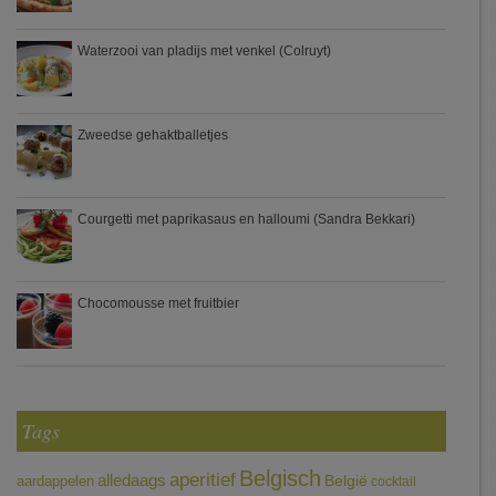
Waterzooi van pladijs met venkel (Colruyt)
Zweedse gehaktballetjes
Courgetti met paprikasaus en halloumi (Sandra Bekkari)
Chocomousse met fruitbier
Tags
Belgisch
aperitief
alledaags
aardappelen
België
cocktail