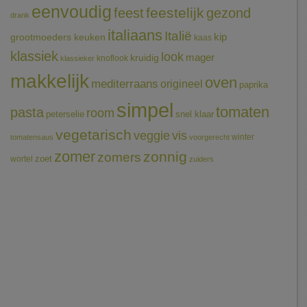
eenvoudig
feestelijk
feest
gezond
drank
italiaans
Italië
grootmoeders keuken
kip
kaas
klassiek
look
mager
kruidig
knoflook
klassieker
makkelijk
oven
mediterraans
origineel
paprika
simpel
tomaten
pasta
room
peterselie
snel klaar
vegetarisch
veggie
vis
winter
tomatensaus
voorgerecht
zomer
zonnig
zomers
wortel
zoet
zuiders