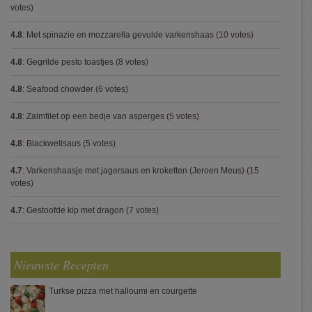
votes)
4.8
:
Met spinazie en mozzarella gevulde varkenshaas
(10 votes)
4.8
:
Gegrilde pesto toastjes
(8 votes)
4.8
:
Seafood chowder
(6 votes)
4.8
:
Zalmfilet op een bedje van asperges
(5 votes)
4.8
:
Blackwellsaus
(5 votes)
4.7
:
Varkenshaasje met jagersaus en kroketten (Jeroen Meus)
(15
votes)
4.7
:
Gestoofde kip met dragon
(7 votes)
Nieuwste Recepten
Turkse pizza met halloumi en courgette