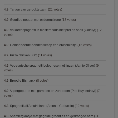
4.9
:
Tartaar van gerookte zalm
(21 votes)
4.9
:
Gegrilde nougat met esdoornsiroop
(13 votes)
4.9
:
Volkorenspaghetti in mosterdsaus met prei en spek (Colruyt)
(12
votes)
4.9
:
Gemarineerde eendenfilet op een erwtenzalfje
(12 votes)
4.9
:
Pizza chicken BBQ
(11 votes)
4.9
:
Vegetarische spaghetti bolognese met linzen (Jamie Oliver)
(9
votes)
4.9
:
Broodje Bismarck
(8 votes)
4.9
:
Aspergepuree met garnalen en zure room (Piet Huysentruyt)
(7
votes)
4.8
:
Spaghetti all'Amatriciana (Antonio Carluccio)
(12 votes)
4.8
:
Aperitiefglaasje met gegrilde groentjes en gedroogde ham
(11