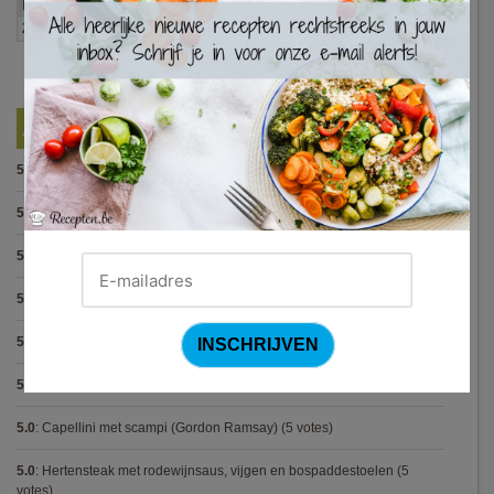
×
Best Beoordeelde Recepten
5.0
:
Pasta alla puttanesca
(10 votes)
5.0
:
Pasta met spinazieballetjes (Antonio Carluccio)
(8 votes)
5.0
:
Pasta pesto
(8 votes)
5.0
:
Steak met Cajun patatjes en rodekoolsla
(8 votes)
5.0
:
Avocadosoep met grijze garnalen
(7 votes)
5.0
:
Spaghetti bolognese maison
(7 votes)
5.0
:
Capellini met scampi (Gordon Ramsay)
(5 votes)
5.0
:
Hertensteak met rodewijnsaus, vijgen en bospaddestoelen
(5
votes)