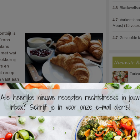
4.8
:
Blackwells
n
4.7
:
Varkenshaas
Meus)
(15 votes
ntbijt is
4.7
:
Gestoofde k
Frans
alans
k met wat
lekkernij
Nieuwste R
rs en
it recept
Turks
 vast aan
Waterz
eaan een
Zweed
aan zijn om
tijdens de
n te gaan