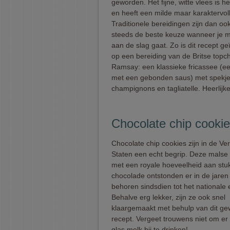
geworden. Het fijne, witte vlees is h
en heeft een milde maar karaktervol
Traditionele bereidingen zijn dan oo
steeds de beste keuze wanneer je m
aan de slag gaat. Zo is dit recept ge
op een bereiding van de Britse topc
Ramsay: een klassieke fricassee (ee
met een gebonden saus) met spekje
champignons en tagliatelle. Heerlijk
Chocolate chip cooki
Chocolate chip cookies zijn in de Ve
Staten een echt begrip. Deze malse
met een royale hoeveelheid aan stu
chocolade ontstonden er in de jaren 
behoren sindsdien tot het nationale 
Behalve erg lekker, zijn ze ook snel
klaargemaakt met behulp van dit ge
recept. Vergeet trouwens niet om er
glas melk bij te drinken!