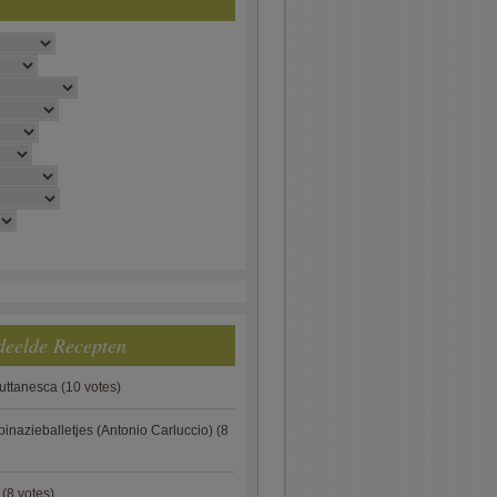
deelde Recepten
puttanesca
(10 votes)
pinazieballetjes (Antonio Carluccio)
(8
(8 votes)