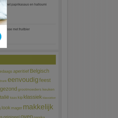
etti met paprikasaus en halloumi
)
mousse met fruitbier
Belgisch
aperitief
ledaags
eenvoudig
feest
drank
gezond
grootmoeders keuken
Italië
klassiek
kip
kaas
klassieker
makkelijk
look
mager
g
oven
ns
origineel
paprika