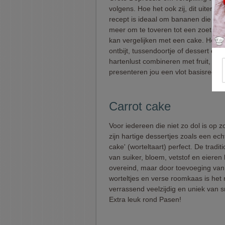
volgens. Hoe het ook zij, dit uiterst 
recept is ideaal om bananen die niet
meer om te toveren tot een zoet broo
kan vergelijken met een cake. Het is 
ontbijt, tussendoortje of dessert en 
hartenlust combineren met fruit, yog
presenteren jou een vlot basisrecep
Carrot cake
Voor iedereen die niet zo dol is op z
zijn hartige dessertjes zoals een ech
cake' (worteltaart) perfect. De tradit
van suiker, bloem, vetstof en eieren bl
overeind, maar door toevoeging van
worteltjes en verse roomkaas is het 
verrassend veelzijdig en uniek van 
Extra leuk rond Pasen!