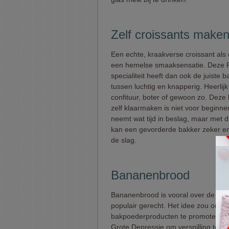
Zelf croissants make
Een echte, kraakverse croissant als o
een hemelse smaaksensatie. Deze 
specialiteit heeft dan ook de juiste b
tussen luchtig en knapperig. Heerlij
confituur, boter of gewoon zo. Deze 
zelf klaarmaken is niet voor beginne
neemt wat tijd in beslag, maar met d
kan een gevorderde bakker zeker en
de slag.
Bananenbrood
Bananenbrood is vooral over de oc
populair gerecht. Het idee zou ontst
bakpoederproducten te promoten of 
Grote Depressie om verspilling tege