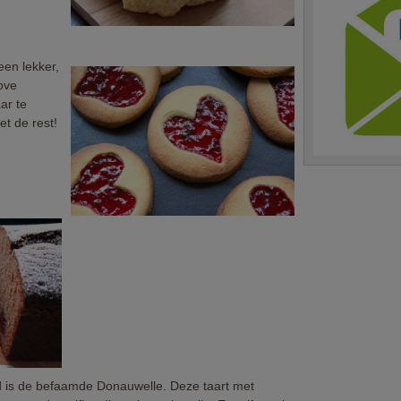
een lekker,
ove
aar te
et de rest!
and is de befaamde Donauwelle. Deze taart met