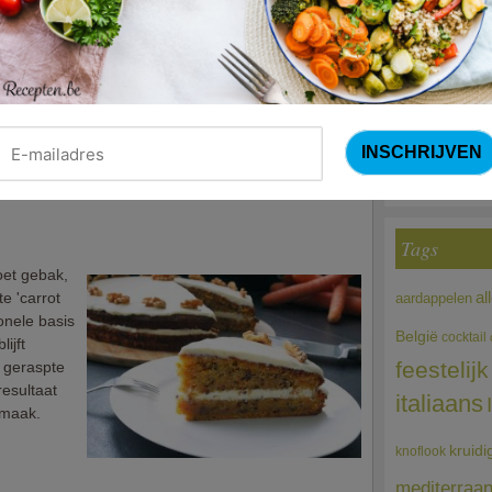
makkelijke
Courg
 zo vers
dje dat je
(Sandra Bekkari
lekker als
kan je naar
Choco
hurt, chocolade,... Er bestaan heel wat recepten, wij
t waar iedereen mee aan de slag kan!
Tags
oet gebak,
al
te 'carrot
aardappelen
ionele basis
België
cocktail
ijft
feestelijk
 geraspte
resultaat
italiaans
smaak.
kruidi
knoflook
mediterraa