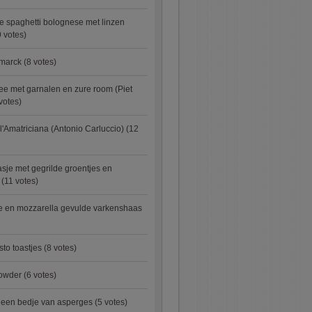
e spaghetti bolognese met linzen
 votes)
smarck
(8 votes)
e met garnalen en zure room (Piet
votes)
l'Amatriciana (Antonio Carluccio)
(12
asje met gegrilde groentjes en
(11 votes)
e en mozzarella gevulde varkenshaas
sto toastjes
(8 votes)
owder
(6 votes)
p een bedje van asperges
(5 votes)