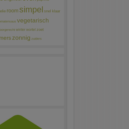
simpel
room
elie
snel klaar
vegetarisch
omatensaus
winter
wortel
zoet
oorgerecht
zonnig
mers
zuiders