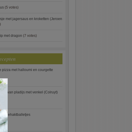
aus
(5 votes)
je met jagersaus en kroketten (Jeroen
)
ip met dragon
(7 votes)
ecepten
e pizza met halloumi en courgette
×
ooi van pladijs met venkel (Colruyt)
se gehaktballetjes