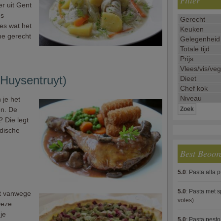
Filter
r uit Gent
us
es wat het
me gerecht
 Huysentruyt)
 je het
en. De
 Die legt
ndische
Best Beoor
5.0
:
Pasta alla 
5.0
:
Pasta met s
nt vanwege
votes)
Deze
 je
5.0
:
Pasta pesto