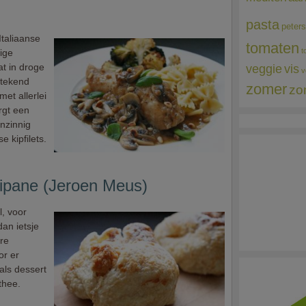
pasta
peters
Italiaanse
tomaten
t
dige
at in droge
veggie
vis
v
stekend
zomer
zo
met allerlei
rgt een
nzinnig
e kipfilets.
gipane (Jeroen Meus)
l, voor
an ietsje
ere
or er
als dessert
 thee.