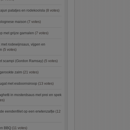
ajun patatjes en rodekoolsla
(8 votes)
bolognese maison
(7 votes)
 met grijze garnalen
(7 votes)
 met rodewijnsaus, vijgen en
en
(5 votes)
met scampi (Gordon Ramsay)
(5 votes)
 gerookte zalm
(21 votes)
ugat met esdoornsiroop
(13 votes)
ghetti in mosterdsaus met prei en spek
es)
e eendenfilet op een erwtenzalfje
(12
ken BBQ
(11 votes)