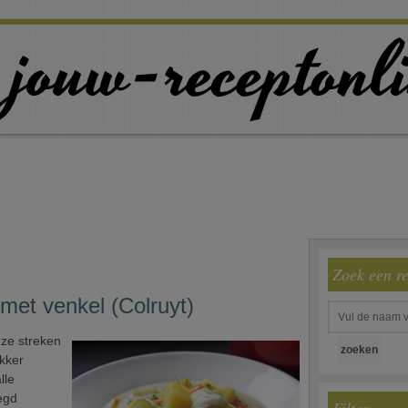
Zoek een r
 met venkel (Colruyt)
nze streken
ekker
lle
egd