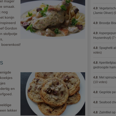
eel mager
le smaak.
4.9
:
Vegetarisch
k nog
(Jamie Oliver)
(9
et konijn
ïnspireerd
4.9
:
Broodje Bi
hef Gordon
4.9
:
Aspergepure
n stofpotje
Huysentruyt)
(7 
s,
e boerenkost!
4.8
:
Spaghetti al
votes)
es
4.8
:
Aperitiefgla
gedroogde ham
renigde
 koekjes
4.8
:
Met spinazi
(10 votes)
kjes
dertig en
4.8
:
Gegrilde pe
erfgoed.
4.8
:
Seafood ch
weldige
 een lekker
4.8
:
Zalmfilet o