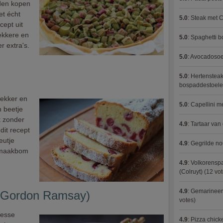
den kopen
et écht
5.0
:
Steak met C
cept uit
ekkere en
5.0
:
Spaghetti 
 extra's.
5.0
:
Avocadosoep
5.0
:
Hertensteak
bospaddestoel
lekker en
5.0
:
Capellini 
n beetje
t zonder
4.9
:
Tartaar van
dit recept
eutje
4.9
:
Gegrilde no
 smaakbom
4.9
:
Volkorenspa
(Colruyt)
(12 vot
4.9
:
Gemarineerd
 (Gordon Ramsay)
votes)
tesse
4.9
:
Pizza chic