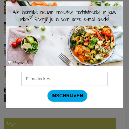
Turkse pizza met halloumi en courgette
×
Waterzooi van pladijs met venkel (Colruyt)
Zweedse gehaktballetjes
Courgetti met paprikasaus en halloumi (Sandra Bekkari)
Chocomousse met fruitbier
Tags