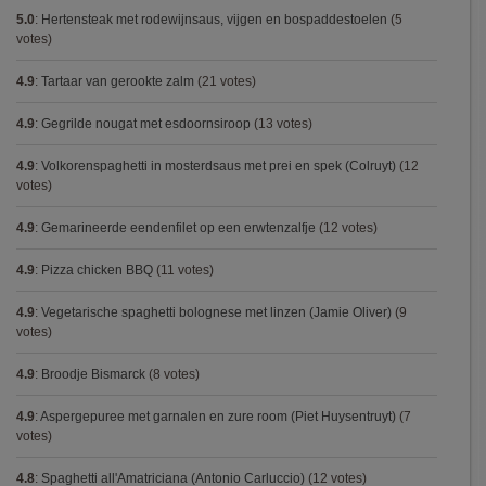
5.0
:
Hertensteak met rodewijnsaus, vijgen en bospaddestoelen
(5
votes)
4.9
:
Tartaar van gerookte zalm
(21 votes)
4.9
:
Gegrilde nougat met esdoornsiroop
(13 votes)
4.9
:
Volkorenspaghetti in mosterdsaus met prei en spek (Colruyt)
(12
votes)
4.9
:
Gemarineerde eendenfilet op een erwtenzalfje
(12 votes)
4.9
:
Pizza chicken BBQ
(11 votes)
4.9
:
Vegetarische spaghetti bolognese met linzen (Jamie Oliver)
(9
votes)
4.9
:
Broodje Bismarck
(8 votes)
4.9
:
Aspergepuree met garnalen en zure room (Piet Huysentruyt)
(7
votes)
4.8
:
Spaghetti all'Amatriciana (Antonio Carluccio)
(12 votes)