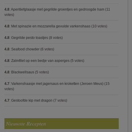
4.8
:
Aperitiefglaasje met gegrilde groentjes en gedroogde ham
(11
votes)
4.8
:
Met spinazie en mozzarella gevulde varkenshaas
(10 votes)
4.8
:
Gegrilde pesto toastjes
(8 votes)
4.8
:
Seafood chowder
(6 votes)
4.8
:
Zalmfilet op een bedje van asperges
(5 votes)
4.8
:
Blackwellsaus
(5 votes)
4.7
:
Varkenshaasje met jagersaus en kroketten (Jeroen Meus)
(15
votes)
4.7
:
Gestoofde kip met dragon
(7 votes)
Nieuwste Recepten