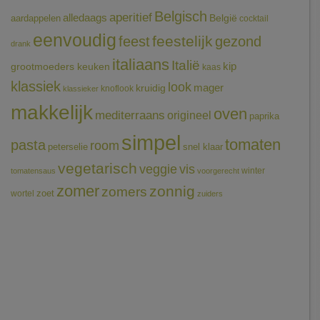
Belgisch
aperitief
alledaags
aardappelen
België
cocktail
eenvoudig
feestelijk
feest
gezond
drank
italiaans
Italië
grootmoeders keuken
kip
kaas
klassiek
look
mager
kruidig
knoflook
klassieker
makkelijk
oven
mediterraans
origineel
paprika
simpel
tomaten
pasta
room
peterselie
snel klaar
vegetarisch
veggie
vis
winter
tomatensaus
voorgerecht
zomer
zonnig
zomers
wortel
zoet
zuiders