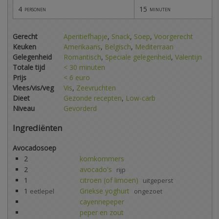
4
15
personen
minuten
Gerecht
Aperitiefhapje
,
Snack
,
Soep
,
Voorgerecht
Keuken
Amerikaans
,
Belgisch
,
Mediterraan
Gelegenheid
Romantisch
,
Speciale gelegenheid
,
Valentijn
Totale tijd
< 30 minuten
Prijs
< 6 euro
Vlees/vis/veg
Vis
,
Zeevruchten
Dieet
Gezonde recepten
,
Low-carb
Niveau
Gevorderd
Ingrediënten
Avocadosoep
2
komkommers
2
avocado's
rijp
1
citroen (of limoen)
uitgeperst
1
Griekse yoghurt
eetlepel
ongezoet
cayennepeper
peper en zout