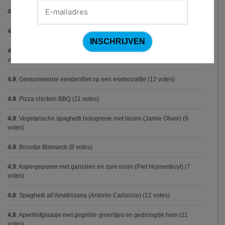
4.9
:
Tartaar van gerookte zalm
(21 votes)
4.9
:
Gegrilde nougat met esdoornsiroop
(13 votes)
4.9
:
Volkorenspaghetti in mosterdsaus met prei en spek (Colruyt)
(12
votes)
4.9
:
Gemarineerde eendenfilet op een erwtenzalfje
(12 votes)
4.9
:
Pizza chicken BBQ
(11 votes)
4.9
:
Vegetarische spaghetti bolognese met linzen (Jamie Oliver)
(9
votes)
4.9
:
Broodje Bismarck
(8 votes)
4.9
:
Aspergepuree met garnalen en zure room (Piet Huysentruyt)
(7
votes)
4.8
:
Spaghetti all'Amatriciana (Antonio Carluccio)
(12 votes)
4.8
:
Aperitiefglaasje met gegrilde groentjes en gedroogde ham
(11
votes)