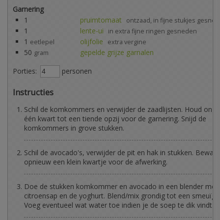
Garnering
1
pruimtomaat
ontzaad, in fijne stukjes gesne
1
lente-ui
in extra fijne ringen gesneden
1
olijfolie
eetlepel
extra vergine
50
gepelde grijze garnalen
gram
Porties:
personen
Instructies
Schil de komkommers en verwijder de zaadlijsten. Houd ong
één kwart tot een tiende opzij voor de garnering. Snijd de
komkommers in grove stukken.
Schil de avocado's, verwijder de pit en hak in stukken. Bewaar
opnieuw een klein kwartje voor de afwerking.
Doe de stukken komkommer en avocado in een blender met 
citroensap en de yoghurt. Blend/mix grondig tot een smeuïg 
Voeg eventueel wat water toe indien je de soep te dik vindt.