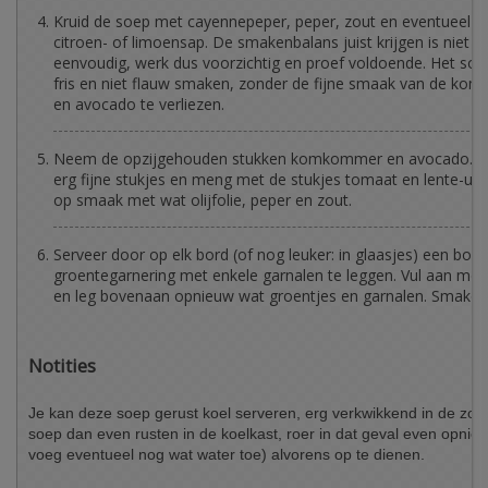
Kruid de soep met cayennepeper, peper, zout en eventueel n
citroen- of limoensap. De smakenbalans juist krijgen is niet
eenvoudig, werk dus voorzichtig en proef voldoende. Het so
fris en niet flauw smaken, zonder de fijne smaak van de k
en avocado te verliezen.
Neem de opzijgehouden stukken komkommer en avocado. Sni
erg fijne stukjes en meng met de stukjes tomaat en lente-ui.
op smaak met wat olijfolie, peper en zout.
Serveer door op elk bord (of nog leuker: in glaasjes) een bo
groentegarnering met enkele garnalen te leggen. Vul aan met
en leg bovenaan opnieuw wat groentjes en garnalen. Smakelij
Notities
Je kan deze soep gerust koel serveren, erg verkwikkend in de zom
soep dan even rusten in de koelkast, roer in dat geval even opnieu
voeg eventueel nog wat water toe) alvorens op te dienen.