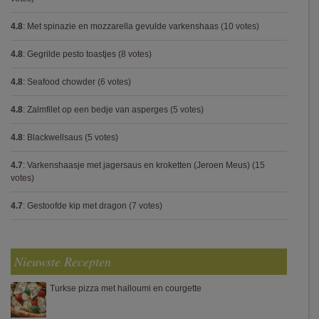
4.8
:
Met spinazie en mozzarella gevulde varkenshaas
(10 votes)
4.8
:
Gegrilde pesto toastjes
(8 votes)
4.8
:
Seafood chowder
(6 votes)
4.8
:
Zalmfilet op een bedje van asperges
(5 votes)
4.8
:
Blackwellsaus
(5 votes)
4.7
:
Varkenshaasje met jagersaus en kroketten (Jeroen Meus)
(15
votes)
4.7
:
Gestoofde kip met dragon
(7 votes)
Nieuwste Recepten
Turkse pizza met halloumi en courgette