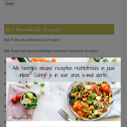
Best Beoordeelde Recepten
5.0
:
Pasta alla puttanesca
(10 votes)
5.0
:
Pasta met spinazieballetjes (Antonio Carluccio)
(8 votes)
×
5.0
:
Pasta pesto
(8 votes)
5.0
:
Steak met Cajun patatjes en rodekoolsla
(8 votes)
5.0
:
Spaghetti bolognese maison
(7 votes)
5.0
:
Avocadosoep met grijze garnalen
(7 votes)
5.0
:
Hertensteak met rodewijnsaus, vijgen en bospaddestoelen
(5
votes)
5.0
:
Capellini met scampi (Gordon Ramsay)
(5 votes)