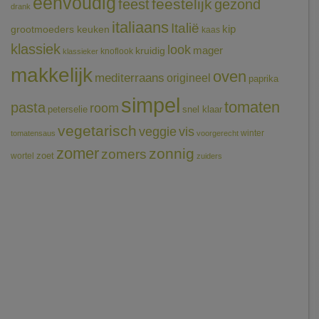
eenvoudig
feestelijk
feest
gezond
drank
italiaans
Italië
grootmoeders keuken
kip
kaas
klassiek
look
mager
kruidig
knoflook
klassieker
makkelijk
oven
mediterraans
origineel
paprika
simpel
tomaten
pasta
room
peterselie
snel klaar
vegetarisch
veggie
vis
winter
tomatensaus
voorgerecht
zomer
zonnig
zomers
wortel
zoet
zuiders