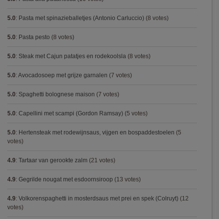
5.0
:
Pasta met spinazieballetjes (Antonio Carluccio)
(8 votes)
5.0
:
Pasta pesto
(8 votes)
5.0
:
Steak met Cajun patatjes en rodekoolsla
(8 votes)
5.0
:
Avocadosoep met grijze garnalen
(7 votes)
5.0
:
Spaghetti bolognese maison
(7 votes)
5.0
:
Capellini met scampi (Gordon Ramsay)
(5 votes)
5.0
:
Hertensteak met rodewijnsaus, vijgen en bospaddestoelen
(5
votes)
4.9
:
Tartaar van gerookte zalm
(21 votes)
4.9
:
Gegrilde nougat met esdoornsiroop
(13 votes)
4.9
:
Volkorenspaghetti in mosterdsaus met prei en spek (Colruyt)
(12
votes)