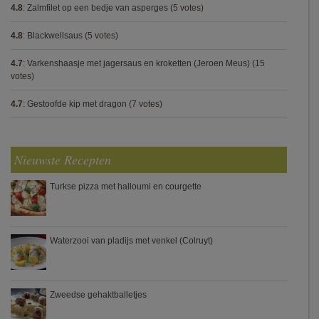
4.8
:
Zalmfilet op een bedje van asperges
(5 votes)
4.8
:
Blackwellsaus
(5 votes)
4.7
:
Varkenshaasje met jagersaus en kroketten (Jeroen Meus)
(15
votes)
4.7
:
Gestoofde kip met dragon
(7 votes)
Nieuwste Recepten
Turkse pizza met halloumi en courgette
Waterzooi van pladijs met venkel (Colruyt)
Zweedse gehaktballetjes