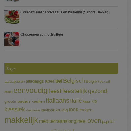
Courgetti met paprikasaus en halloumi (Sandra Bekkari)
Chocomousse met fruitbier
Tags
Belgisch
aperitief
alledaags
aardappelen
België
cocktail
eenvoudig
feestelijk
feest
gezond
drank
italiaans
Italië
grootmoeders keuken
kip
kaas
klassiek
look
mager
kruidig
knoflook
klassieker
makkelijk
oven
mediterraans
origineel
paprika