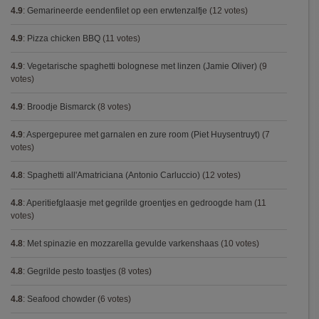
4.9
:
Gemarineerde eendenfilet op een erwtenzalfje
(12 votes)
4.9
:
Pizza chicken BBQ
(11 votes)
4.9
:
Vegetarische spaghetti bolognese met linzen (Jamie Oliver)
(9
votes)
4.9
:
Broodje Bismarck
(8 votes)
4.9
:
Aspergepuree met garnalen en zure room (Piet Huysentruyt)
(7
votes)
4.8
:
Spaghetti all'Amatriciana (Antonio Carluccio)
(12 votes)
4.8
:
Aperitiefglaasje met gegrilde groentjes en gedroogde ham
(11
votes)
4.8
:
Met spinazie en mozzarella gevulde varkenshaas
(10 votes)
4.8
:
Gegrilde pesto toastjes
(8 votes)
4.8
:
Seafood chowder
(6 votes)