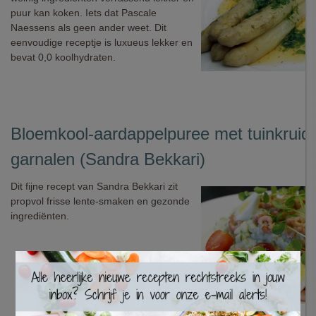
puur kan koken. Iets dat Pascale
Naessens als geen ander weet. Dit
eenvoudige receptje is luxueus lekker en
bevat 0,0 koolhydraten.
Bloemkool-aardappelpuree met tuinkruid
garnalen (Sandra Bekkari)
Dit fijne recept van Sandra Bekkari zit
propvol frisse lente-smaken en gezonde
ingrediënten.
×