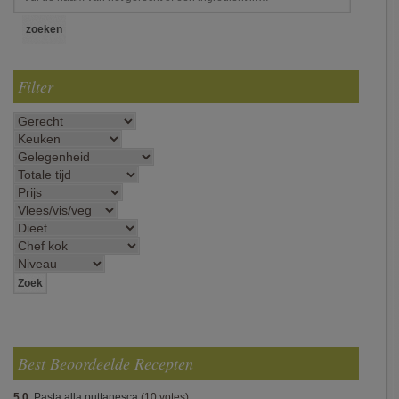
Filter
Best Beoordeelde Recepten
5.0
:
Pasta alla puttanesca
(10 votes)