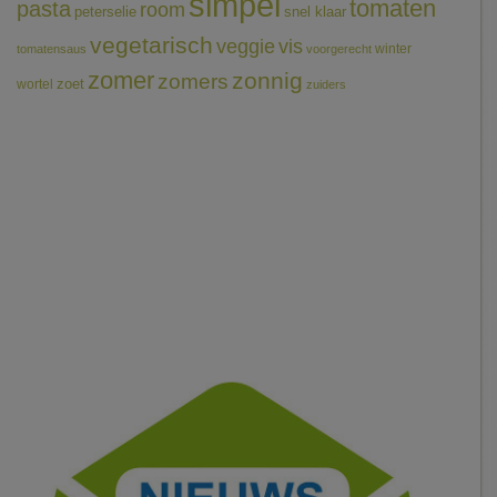
simpel
tomaten
pasta
room
peterselie
snel klaar
vegetarisch
veggie
vis
winter
tomatensaus
voorgerecht
zomer
zonnig
zomers
wortel
zoet
zuiders