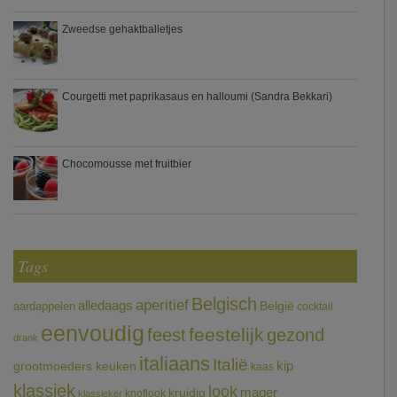
Zweedse gehaktballetjes
Courgetti met paprikasaus en halloumi (Sandra Bekkari)
Chocomousse met fruitbier
Tags
Belgisch
aperitief
alledaags
aardappelen
België
cocktail
eenvoudig
feestelijk
feest
gezond
drank
italiaans
Italië
grootmoeders keuken
kip
kaas
klassiek
look
mager
kruidig
knoflook
klassieker