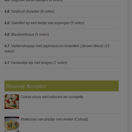
4.8
:
Gegrilde pesto toastjes
(8 votes)
4.8
:
Seafood chowder
(6 votes)
4.8
:
Zalmfilet op een bedje van asperges
(5 votes)
4.8
:
Blackwellsaus
(5 votes)
4.7
:
Varkenshaasje met jagersaus en kroketten (Jeroen Meus)
(15
votes)
4.7
:
Gestoofde kip met dragon
(7 votes)
Nieuwste Recepten
Turkse pizza met halloumi en courgette
Waterzooi van pladijs met venkel (Colruyt)