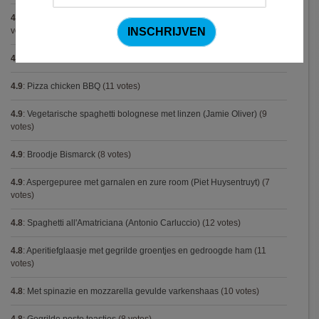
4.9
:
Volkorenspaghetti in mosterdsaus met prei en spek (Colruyt)
(12
votes)
4.9
:
Gemarineerde eendenfilet op een erwtenzalfje
(12 votes)
4.9
:
Pizza chicken BBQ
(11 votes)
4.9
:
Vegetarische spaghetti bolognese met linzen (Jamie Oliver)
(9
votes)
4.9
:
Broodje Bismarck
(8 votes)
4.9
:
Aspergepuree met garnalen en zure room (Piet Huysentruyt)
(7
votes)
4.8
:
Spaghetti all'Amatriciana (Antonio Carluccio)
(12 votes)
4.8
:
Aperitiefglaasje met gegrilde groentjes en gedroogde ham
(11
votes)
4.8
:
Met spinazie en mozzarella gevulde varkenshaas
(10 votes)