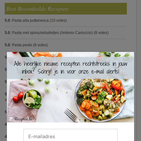
Best Beoordeelde Recepten
5.0
:
Pasta alla puttanesca
(10 votes)
5.0
:
Pasta met spinazieballetjes (Antonio Carluccio)
(8 votes)
5.0
:
Pasta pesto
(8 votes)
×
5.0
:
Steak met Cajun patatjes en rodekoolsla
(8 votes)
5.0
:
Spaghetti bolognese maison
(7 votes)
5.0
:
Avocadosoep met grijze garnalen
(7 votes)
5.0
:
Hertensteak met rodewijnsaus, vijgen en bospaddestoelen
(5
votes)
5.0
:
Capellini met scampi (Gordon Ramsay)
(5 votes)
4.9
:
Tartaar van gerookte zalm
(21 votes)
4.9
:
Gegrilde nougat met esdoornsiroop
(13 votes)