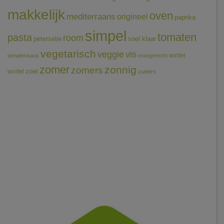
makkelijk
oven
mediterraans
origineel
paprika
simpel
tomaten
pasta
room
peterselie
snel klaar
vegetarisch
veggie
vis
winter
tomatensaus
voorgerecht
zomer
zonnig
zomers
wortel
zoet
zuiders