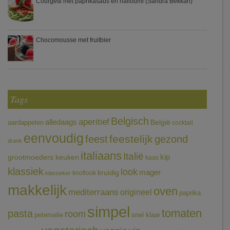
Courgetti met paprikasaus en halloumi (Sandra Bekkari)
Chocomousse met fruitbier
Tags
Belgisch
aperitief
alledaags
aardappelen
België
cocktail
eenvoudig
feestelijk
feest
gezond
drank
italiaans
Italië
grootmoeders keuken
kip
kaas
klassiek
look
mager
kruidig
knoflook
klassieker
makkelijk
oven
mediterraans
origineel
paprika
simpel
tomaten
pasta
room
peterselie
snel klaar