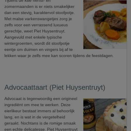
Tijdens de kille herfst- en
zomermaanden is er niets smakelijker
dan een stevig, karaktervol stoofpotje.
Met malse varkenswangetjes zorg je
zelfs voor een verrassend luxueus
gerechtje, weet Piet Huysentruyt.
Aangevuld met enkele typische
wintergroenten, wordt dit stoofpotje
eentje om duimen en vingers bij af te
lekken waar je zelfs mee kan scoren tijdens de feestdagen.
Advocaattaart (Piet Huysentruyt)
Advocaat is tegenwoordig een origineel
ingrediënt om mee te werken. Deze
eierlikeur bestaat immers al behoorlijk
lang, en is wat in de vergetelheid
geraakt. Nochtans is de romige smaak
een echte delicatesse. Piet Huysentruyt