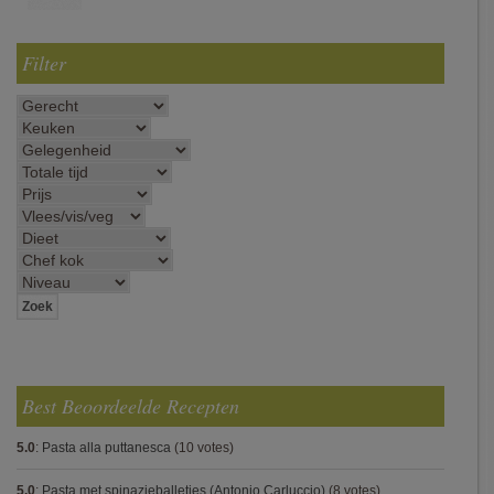
Filter
Best Beoordeelde Recepten
5.0
:
Pasta alla puttanesca
(10 votes)
5.0
:
Pasta met spinazieballetjes (Antonio Carluccio)
(8 votes)