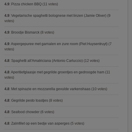
4.9
:
Pizza chicken BBQ
(11 votes)
4.9
:
Vegetarische spaghetti bolognese met linzen (Jamie Oliver)
(9
votes)
4.9
:
Broodje Bismarck
(8 votes)
4.9
:
Aspergepuree met garnalen en zure room (Piet Huysentruyt)
(7
votes)
4.8
:
Spaghetti all'Amatriciana (Antonio Carluccio)
(12 votes)
4.8
:
Aperitiefglaasje met gegrilde groentjes en gedroogde ham
(11
votes)
4.8
:
Met spinazie en mozzarella gevulde varkenshaas
(10 votes)
4.8
:
Gegrilde pesto toastjes
(8 votes)
4.8
:
Seafood chowder
(6 votes)
4.8
:
Zalmfilet op een bedje van asperges
(5 votes)