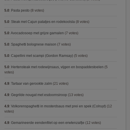
5.0
:
Pasta pesto
(8 votes)
5.0
:
Steak met Cajun patatjes en rodekoolsla
(8 votes)
5.0
:
Avocadosoep met grijze garnalen
(7 votes)
5.0
:
Spaghetti bolognese maison
(7 votes)
5.0
:
Capellini met scampi (Gordon Ramsay)
(5 votes)
5.0
:
Hertensteak met rodewijnsaus, vijgen en bospaddestoelen
(5
votes)
4.9
:
Tartaar van gerookte zalm
(21 votes)
4.9
:
Gegrilde nougat met esdoornsiroop
(13 votes)
4.9
:
Volkorenspaghetti in mosterdsaus met prei en spek (Colruyt)
(12
votes)
4.9
:
Gemarineerde eendenfilet op een erwtenzalfje
(12 votes)