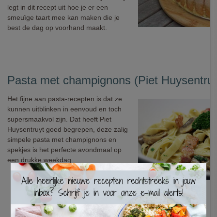
legt in dit recept uit hoe je er een
smeuïge taart mee kan maken die je
best de dag op voorhand maakt.
Pasta met champignons (Piet Huysentruy
Het fijne aan pasta-recepten is dat ze
kunnen uitblinken in eenvoud en toch
supersmaakvol zijn. Dat heeft Piet
Huysentruyt goed begrepen, deze zalig
simpele pasta met champignons en
spekjes is het perfecte avondmaal op
een drukke weekdag.
×