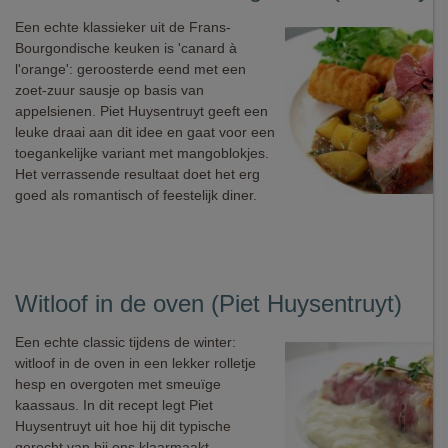
Een echte klassieker uit de Frans-
Bourgondische keuken is 'canard à
l'orange': geroosterde eend met een
zoet-zuur sausje op basis van
appelsienen. Piet Huysentruyt geeft een
leuke draai aan dit idee en gaat voor een
toegankelijke variant met mangoblokjes.
Het verrassende resultaat doet het erg
goed als romantisch of feestelijk diner.
Witloof in de oven (Piet Huysentruyt)
Een echte classic tijdens de winter:
witloof in de oven in een lekker rolletje
hesp en overgoten met smeuïge
kaassaus. In dit recept legt Piet
Huysentruyt uit hoe hij dit typische
gerecht van bij ons klaarmaakt.