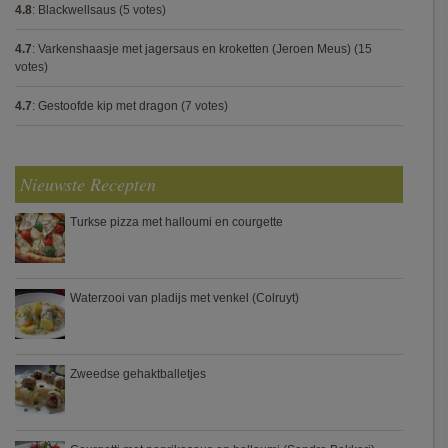
4.8
:
Blackwellsaus
(5 votes)
4.7
:
Varkenshaasje met jagersaus en kroketten (Jeroen Meus)
(15
votes)
4.7
:
Gestoofde kip met dragon
(7 votes)
Nieuwste Recepten
Turkse pizza met halloumi en courgette
Waterzooi van pladijs met venkel (Colruyt)
Zweedse gehaktballetjes