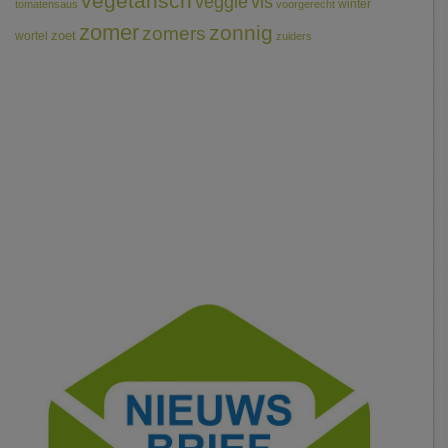
vegetarisch
veggie
vis
winter
tomatensaus
voorgerecht
zomer
zonnig
zomers
wortel
zoet
zuiders