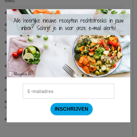
votes)
4.8
:
Spaghetti all'Amatriciana (Antonio Carluccio)
(12 votes)
×
4.8
:
Aperitiefglaasje met gegrilde groentjes en gedroogde ham
(11
votes)
4.8
:
Met spinazie en mozzarella gevulde varkenshaas
(10 votes)
4.8
:
Gegrilde pesto toastjes
(8 votes)
4.8
:
Seafood chowder
(6 votes)
4.8
:
Zalmfilet op een bedje van asperges
(5 votes)
4.8
:
Blackwellsaus
(5 votes)
4.7
:
Varkenshaasje met jagersaus en kroketten (Jeroen Meus)
(15
votes)
4.7
:
Gestoofde kip met dragon
(7 votes)