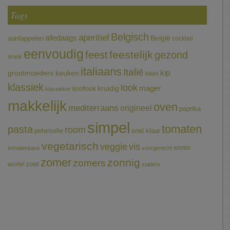
Tags
Belgisch
aperitief
alledaags
aardappelen
België
cocktail
eenvoudig
feestelijk
feest
gezond
drank
italiaans
Italië
grootmoeders keuken
kip
kaas
klassiek
look
mager
kruidig
knoflook
klassieker
makkelijk
oven
mediterraans
origineel
paprika
simpel
tomaten
pasta
room
peterselie
snel klaar
vegetarisch
veggie
vis
winter
tomatensaus
voorgerecht
zomer
zonnig
zomers
wortel
zoet
zuiders