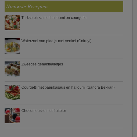
Nieuwste Recepten
Turkse pizza met halloumi en courgette
Waterzooi van pladijs met venkel (Colruyt)
Zweedse gehaktballetjes
Courgetti met paprikasaus en halloumi (Sandra Bekkari)
Chocomousse met fruitbier