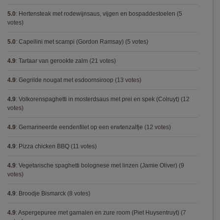
5.0
:
Hertensteak met rodewijnsaus, vijgen en bospaddestoelen
(5
votes)
5.0
:
Capellini met scampi (Gordon Ramsay)
(5 votes)
4.9
:
Tartaar van gerookte zalm
(21 votes)
4.9
:
Gegrilde nougat met esdoornsiroop
(13 votes)
4.9
:
Volkorenspaghetti in mosterdsaus met prei en spek (Colruyt)
(12
votes)
4.9
:
Gemarineerde eendenfilet op een erwtenzalfje
(12 votes)
4.9
:
Pizza chicken BBQ
(11 votes)
4.9
:
Vegetarische spaghetti bolognese met linzen (Jamie Oliver)
(9
votes)
4.9
:
Broodje Bismarck
(8 votes)
4.9
:
Aspergepuree met garnalen en zure room (Piet Huysentruyt)
(7