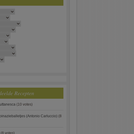
deelde Recepten
puttanesca
(10 votes)
pinazieballetjes (Antonio Carluccio)
(8
(8 votes)