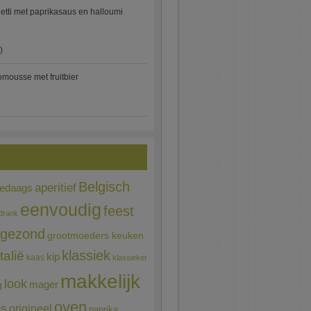
etti met paprikasaus en halloumi
)
mousse met fruitbier
Belgisch
aperitief
ledaags
eenvoudig
feest
drank
gezond
grootmoeders keuken
Italië
klassiek
kip
kaas
klassieker
makkelijk
look
mager
g
oven
ns
origineel
paprika