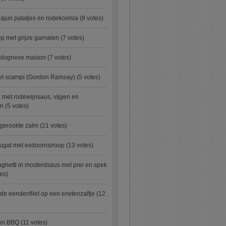
ajun patatjes en rodekoolsla
(8 votes)
 met grijze garnalen
(7 votes)
bolognese maison
(7 votes)
met scampi (Gordon Ramsay)
(5 votes)
 met rodewijnsaus, vijgen en
en
(5 votes)
 gerookte zalm
(21 votes)
ugat met esdoornsiroop
(13 votes)
ghetti in mosterdsaus met prei en spek
es)
e eendenfilet op een erwtenzalfje
(12
ken BBQ
(11 votes)