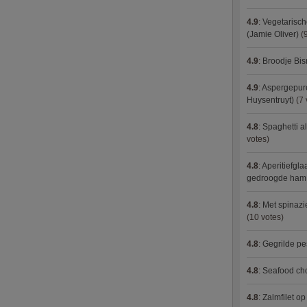
4.9
:
Vegetarisch
(Jamie Oliver)
(9
4.9
:
Broodje Bi
4.9
:
Aspergepure
Huysentruyt)
(7 
4.8
:
Spaghetti al
votes)
4.8
:
Aperitiefgla
gedroogde ham
4.8
:
Met spinazi
(10 votes)
4.8
:
Gegrilde pe
4.8
:
Seafood ch
4.8
:
Zalmfilet o