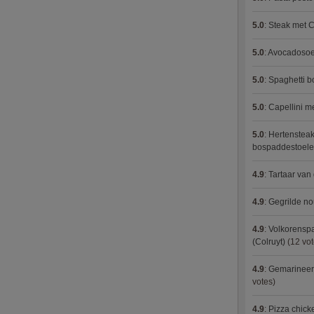
5.0
:
Steak met C
5.0
:
Avocadosoep
5.0
:
Spaghetti 
5.0
:
Capellini 
5.0
:
Hertensteak
bospaddestoel
4.9
:
Tartaar van
4.9
:
Gegrilde no
4.9
:
Volkorenspa
(Colruyt)
(12 vot
4.9
:
Gemarineerd
votes)
4.9
:
Pizza chic