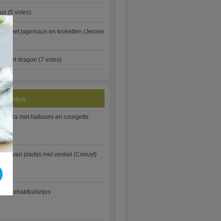
aus
(5 votes)
×
je met jagersaus en kroketten (Jeroen
)
ip met dragon
(7 votes)
ecepten
e pizza met halloumi en courgette
ooi van pladijs met venkel (Colruyt)
se gehaktballetjes