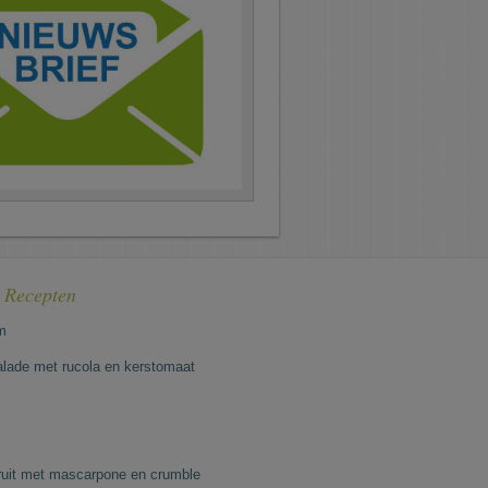
e Recepten
m
lade met rucola en kerstomaat
fruit met mascarpone en crumble