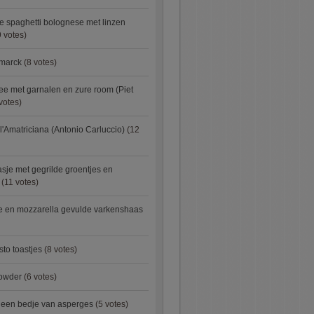
e spaghetti bolognese met linzen
 votes)
smarck
(8 votes)
e met garnalen en zure room (Piet
votes)
l'Amatriciana (Antonio Carluccio)
(12
asje met gegrilde groentjes en
(11 votes)
e en mozzarella gevulde varkenshaas
sto toastjes
(8 votes)
owder
(6 votes)
p een bedje van asperges
(5 votes)