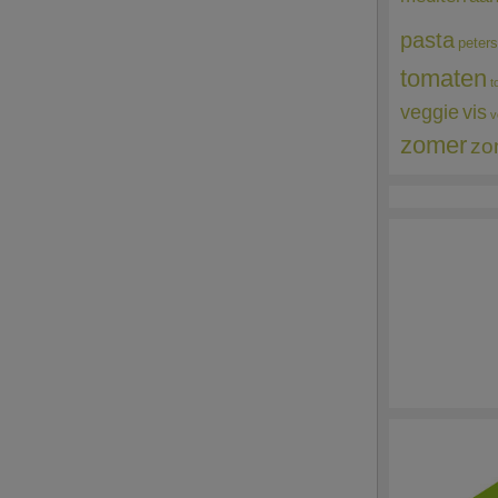
pasta
peters
tomaten
t
veggie
vis
v
zomer
zo