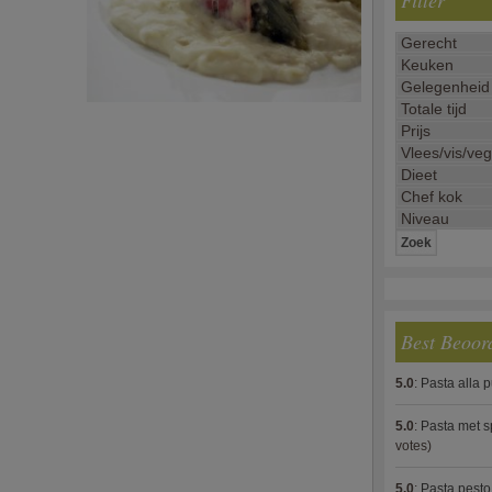
Filter
Best Beoor
5.0
:
Pasta alla 
5.0
:
Pasta met s
votes)
5.0
:
Pasta pesto