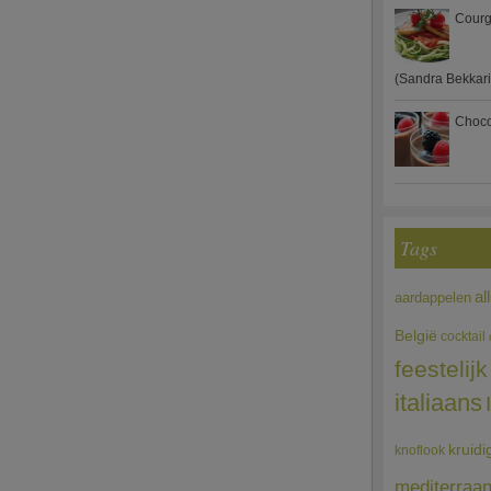
Courg
(Sandra Bekkari
Choco
Tags
al
aardappelen
België
cocktail
feestelijk
italiaans
kruidi
knoflook
mediterraa