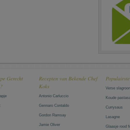
pe Gerecht
Recepten van Bekende Chef
Populairst
e?
Koks
Verse slagroo
hapje
Antonio Carluccio
Koude pastasa
t
Gennaro Contaldo
Currysaus
Gordon Ramsay
Lasagne
Jamie Oliver
Glaasje rood 