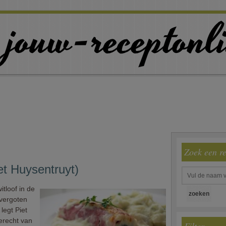
Zoek een r
et Huysentruyt)
itloof in de
overgoten
legt Piet
gerecht van