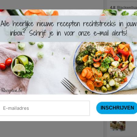
4.8
:
Blackwells
4.7
:
Varkenshaas
Meus)
(15 votes
4.7
:
Gestoofde k
Nieuwste R
Turks
Waterz
Zweed