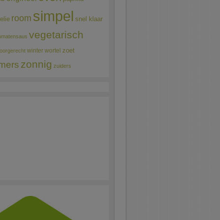
simpel
room
elie
snel klaar
vegetarisch
omatensaus
winter
wortel
zoet
oorgerecht
zonnig
mers
zuiders