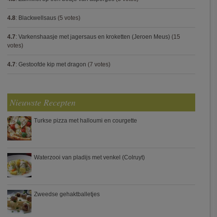
4.8
:
Blackwellsaus
(5 votes)
4.7
:
Varkenshaasje met jagersaus en kroketten (Jeroen Meus)
(15
votes)
4.7
:
Gestoofde kip met dragon
(7 votes)
Nieuwste Recepten
Turkse pizza met halloumi en courgette
Waterzooi van pladijs met venkel (Colruyt)
Zweedse gehaktballetjes