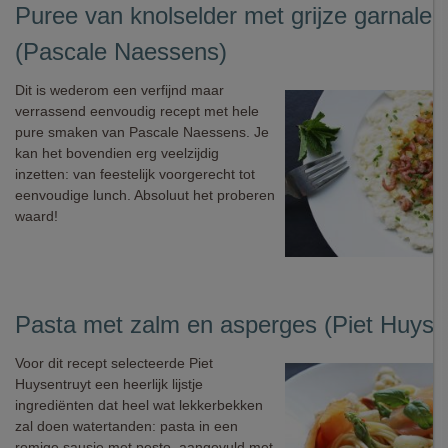
Puree van knolselder met grijze garnalen
(Pascale Naessens)
Dit is wederom een verfijnd maar
verrassend eenvoudig recept met hele
pure smaken van Pascale Naessens. Je
kan het bovendien erg veelzijdig
inzetten: van feestelijk voorgerecht tot
eenvoudige lunch. Absoluut het proberen
waard!
Pasta met zalm en asperges (Piet Huyse
Voor dit recept selecteerde Piet
Huysentruyt een heerlijk lijstje
ingrediënten dat heel wat lekkerbekken
zal doen watertanden: pasta in een
romige sausje met pesto, aangevuld met