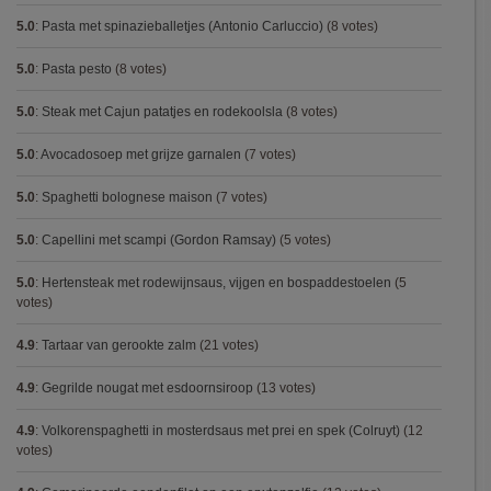
5.0
:
Pasta met spinazieballetjes (Antonio Carluccio)
(8 votes)
5.0
:
Pasta pesto
(8 votes)
5.0
:
Steak met Cajun patatjes en rodekoolsla
(8 votes)
5.0
:
Avocadosoep met grijze garnalen
(7 votes)
5.0
:
Spaghetti bolognese maison
(7 votes)
5.0
:
Capellini met scampi (Gordon Ramsay)
(5 votes)
5.0
:
Hertensteak met rodewijnsaus, vijgen en bospaddestoelen
(5
votes)
4.9
:
Tartaar van gerookte zalm
(21 votes)
4.9
:
Gegrilde nougat met esdoornsiroop
(13 votes)
4.9
:
Volkorenspaghetti in mosterdsaus met prei en spek (Colruyt)
(12
votes)