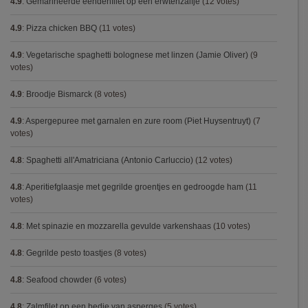
4.9
:
Gemarineerde eendenfilet op een erwtenzalfje
(12 votes)
4.9
:
Pizza chicken BBQ
(11 votes)
4.9
:
Vegetarische spaghetti bolognese met linzen (Jamie Oliver)
(9
votes)
4.9
:
Broodje Bismarck
(8 votes)
4.9
:
Aspergepuree met garnalen en zure room (Piet Huysentruyt)
(7
votes)
4.8
:
Spaghetti all'Amatriciana (Antonio Carluccio)
(12 votes)
4.8
:
Aperitiefglaasje met gegrilde groentjes en gedroogde ham
(11
votes)
4.8
:
Met spinazie en mozzarella gevulde varkenshaas
(10 votes)
4.8
:
Gegrilde pesto toastjes
(8 votes)
4.8
:
Seafood chowder
(6 votes)
4.8
:
Zalmfilet op een bedje van asperges
(5 votes)