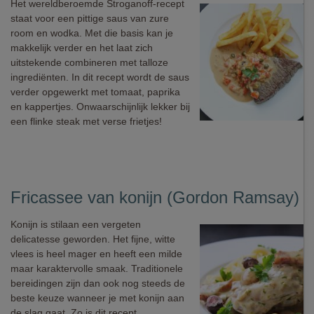
Het wereldberoemde Stroganoff-recept
staat voor een pittige saus van zure
room en wodka. Met die basis kan je
makkelijk verder en het laat zich
uitstekende combineren met talloze
ingrediënten. In dit recept wordt de saus
verder opgewerkt met tomaat, paprika
en kappertjes. Onwaarschijnlijk lekker bij
een flinke steak met verse frietjes!
Fricassee van konijn (Gordon Ramsay)
Konijn is stilaan een vergeten
delicatesse geworden. Het fijne, witte
vlees is heel mager en heeft een milde
maar karaktervolle smaak. Traditionele
bereidingen zijn dan ook nog steeds de
beste keuze wanneer je met konijn aan
de slag gaat. Zo is dit recept