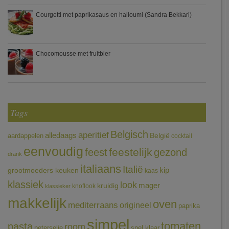
Courgetti met paprikasaus en halloumi (Sandra Bekkari)
Chocomousse met fruitbier
Tags
Belgisch
aperitief
alledaags
aardappelen
België
cocktail
eenvoudig
feestelijk
feest
gezond
drank
italiaans
Italië
grootmoeders keuken
kip
kaas
klassiek
look
mager
kruidig
knoflook
klassieker
makkelijk
oven
mediterraans
origineel
paprika
simpel
tomaten
pasta
room
peterselie
snel klaar