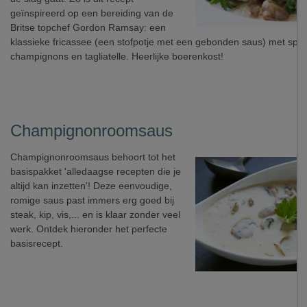
geïnspireerd op een bereiding van de
Britse topchef Gordon Ramsay: een
klassieke fricassee (een stofpotje met een gebonden saus) met spek
champignons en tagliatelle. Heerlijke boerenkost!
Champignonroomsaus
Champignonroomsaus behoort tot het
basispakket 'alledaagse recepten die je
altijd kan inzetten'! Deze eenvoudige,
romige saus past immers erg goed bij
steak, kip, vis,... en is klaar zonder veel
werk. Ontdek hieronder het perfecte
basisrecept.