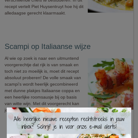
verschillende chefs te bestuderen. In dit
recept vertelt Piet Huysentruyt hoe hij dit
alledaagse gerecht klaarmaakt.
Scampi op Italiaanse wijze
Al wie op zoek is naar een uitmuntend
voorgerechtje dat rijk is van smaak en
toch niet zo moeilijk is, moet dit recept
absoluut proberen! De volle smaak van
scampi's wordt heerlijk gecombineerd
met dunne plakjes Italiaanse coppa en
een heerlijke roomsausje bij op basis
van witte wijn. Met dit voorgerecht kan
jouw culinaire festijn niet meer stuk!
×