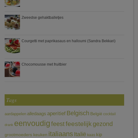
Zweedse gehaktballetjes
Courgetti met paprikasaus en halloumi (Sandra Bekkari)
Chocomousse met fruitbier
Tags
Belgisch
aperitief
alledaags
aardappelen
België
cocktail
eenvoudig
feestelijk
feest
gezond
drank
italiaans
Italië
grootmoeders keuken
kip
kaas