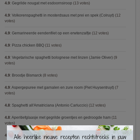
4.9
:
Gegrilde nougat met esdoornsiroop
(13 votes)
4.9
:
Volkorenspaghetti in mosterdsaus met prei en spek (Colruyt)
(12
votes)
4.9
:
Gemarineerde eendenfilet op een erwtenzalfje
(12 votes)
4.9
:
Pizza chicken BBQ
(11 votes)
4.9
:
Vegetarische spaghetti bolognese met linzen (Jamie Oliver)
(9
votes)
4.9
:
Broodje Bismarck
(8 votes)
4.9
:
Aspergepuree met garnalen en zure room (Piet Huysentruyt)
(7
votes)
4.8
:
Spaghetti all'Amatriciana (Antonio Carluccio)
(12 votes)
4.8
:
Aperitiefglaasje met gegrilde groentjes en gedroogde ham
(11
votes)
×
4.8
:
Met spinazie en mozzarella gevulde varkenshaas
(10 votes)