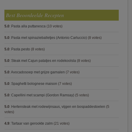
Best Beoordeelde Recepten
5.0
:
Pasta alla puttanesca
(10 votes)
5.0
:
Pasta met spinazieballetjes (Antonio Carluccio)
(8 votes)
5.0
:
Pasta pesto
(8 votes)
5.0
:
Steak met Cajun patatjes en rodekoolsla
(8 votes)
5.0
:
Avocadosoep met grijze garnalen
(7 votes)
5.0
:
Spaghetti bolognese maison
(7 votes)
5.0
:
Capellini met scampi (Gordon Ramsay)
(5 votes)
5.0
:
Hertensteak met rodewijnsaus, vijgen en bospaddestoelen
(5
votes)
4.9
:
Tartaar van gerookte zalm
(21 votes)