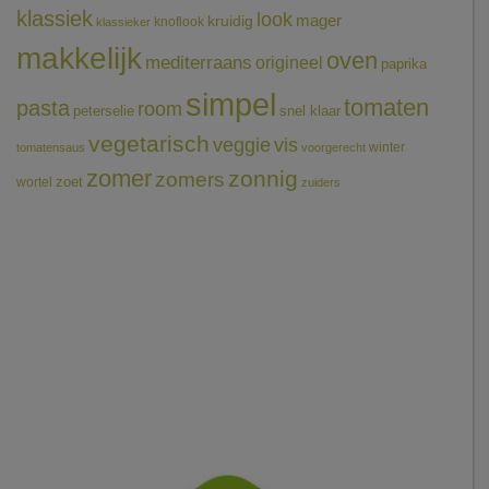
klassiek
look
mager
kruidig
knoflook
klassieker
makkelijk
oven
mediterraans
origineel
paprika
simpel
tomaten
pasta
room
peterselie
snel klaar
vegetarisch
veggie
vis
winter
tomatensaus
voorgerecht
zomer
zonnig
zomers
wortel
zoet
zuiders