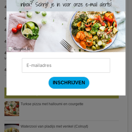
4.8
:
Gegrilde pesto toastjes
(8 votes)
4.8
:
Seafood chowder
(6 votes)
4.8
:
Zalmfilet op een bedje van asperges
(5 votes)
4.8
:
Blackwellsaus
(5 votes)
4.7
:
Varkenshaasje met jagersaus en kroketten (Jeroen Meus)
(15
votes)
4.7
:
Gestoofde kip met dragon
(7 votes)
Nieuwste Recepten
Turkse pizza met halloumi en courgette
Waterzooi van pladijs met venkel (Colruyt)