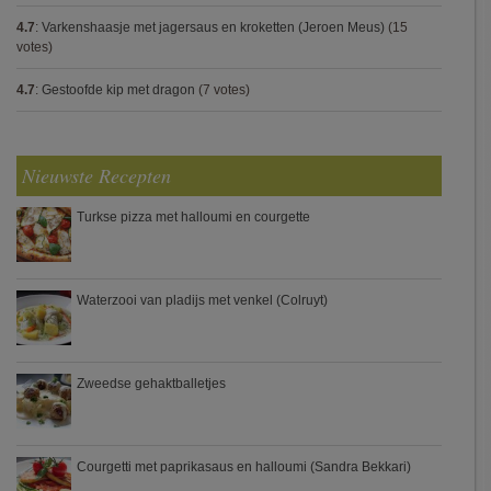
4.7
:
Varkenshaasje met jagersaus en kroketten (Jeroen Meus)
(15
votes)
4.7
:
Gestoofde kip met dragon
(7 votes)
Nieuwste Recepten
Turkse pizza met halloumi en courgette
Waterzooi van pladijs met venkel (Colruyt)
Zweedse gehaktballetjes
Courgetti met paprikasaus en halloumi (Sandra Bekkari)