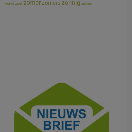
zomer
zonnig
zomers
wortel
zoet
zuiders