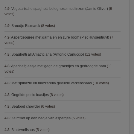
4.9
:
Vegetarische spaghetti bolognese met linzen (Jamie Oliver)
(9
votes)
4.9
:
Broodje Bismarck
(8 votes)
4.9
:
Aspergepuree met garnalen en zure room (Piet Huysentruyt)
(7
votes)
4.8
:
Spaghetti all'Amatriciana (Antonio Carluccio)
(12 votes)
4.8
:
Aperitiefglaasje met gegrilde groentjes en gedroogde ham
(11
votes)
4.8
:
Met spinazie en mozzarella gevulde varkenshaas
(10 votes)
4.8
:
Gegrilde pesto toastjes
(8 votes)
4.8
:
Seafood chowder
(6 votes)
4.8
:
Zalmfilet op een bedje van asperges
(5 votes)
4.8
:
Blackwellsaus
(5 votes)