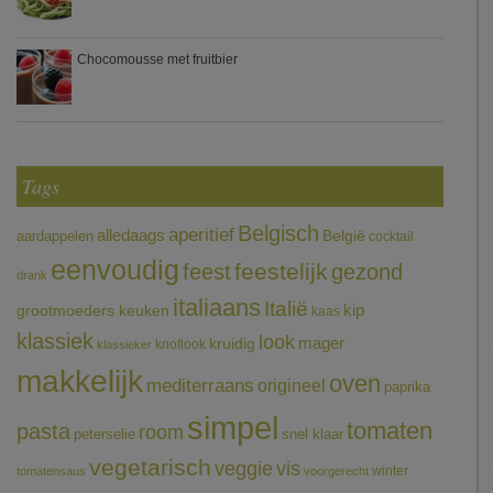
Chocomousse met fruitbier
Tags
Belgisch
aperitief
alledaags
aardappelen
België
cocktail
eenvoudig
feestelijk
feest
gezond
drank
italiaans
Italië
grootmoeders keuken
kip
kaas
klassiek
look
mager
kruidig
knoflook
klassieker
makkelijk
oven
mediterraans
origineel
paprika
simpel
tomaten
pasta
room
peterselie
snel klaar
vegetarisch
veggie
vis
winter
tomatensaus
voorgerecht