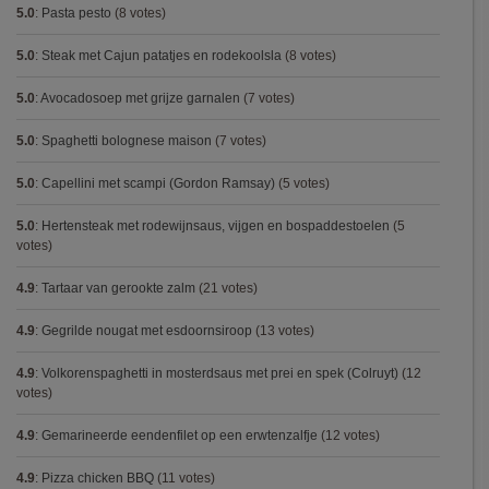
5.0
:
Pasta pesto
(8 votes)
5.0
:
Steak met Cajun patatjes en rodekoolsla
(8 votes)
5.0
:
Avocadosoep met grijze garnalen
(7 votes)
5.0
:
Spaghetti bolognese maison
(7 votes)
5.0
:
Capellini met scampi (Gordon Ramsay)
(5 votes)
5.0
:
Hertensteak met rodewijnsaus, vijgen en bospaddestoelen
(5
votes)
4.9
:
Tartaar van gerookte zalm
(21 votes)
4.9
:
Gegrilde nougat met esdoornsiroop
(13 votes)
4.9
:
Volkorenspaghetti in mosterdsaus met prei en spek (Colruyt)
(12
votes)
4.9
:
Gemarineerde eendenfilet op een erwtenzalfje
(12 votes)
4.9
:
Pizza chicken BBQ
(11 votes)