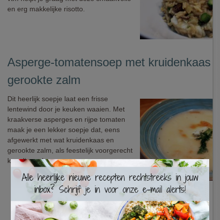
en erg makkelijke risotto.
Asperge-tomatensoep met kruidenkaas 
gerookte zalm
Dit heerlijk soepje laat een frisse
lentewind door je keuken waaien. Met
kraakverse asperges en rijpe tomaten
maak je een lekker soepje dat, eens
afgewerkt met wat kruidenkaas en
gerookte zalm, als feestelijk voorgerecht
kan dienen!
×