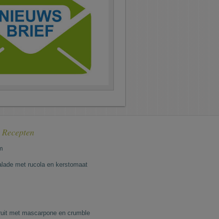
e Recepten
m
lade met rucola en kerstomaat
fruit met mascarpone en crumble