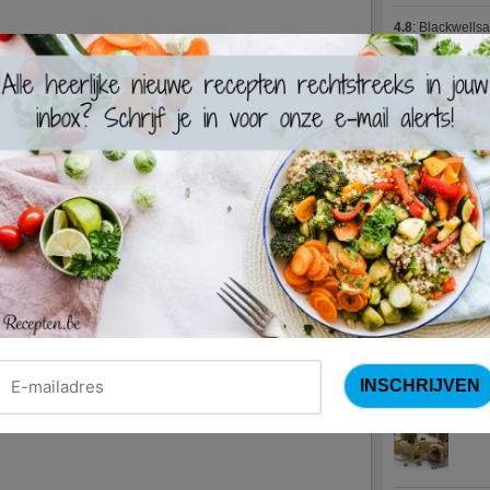
4.8
:
Blackwells
4.7
:
Varkenshaas
Meus)
(15 votes
4.7
:
Gestoofde k
Nieuwste R
Turks
Waterz
Zweed