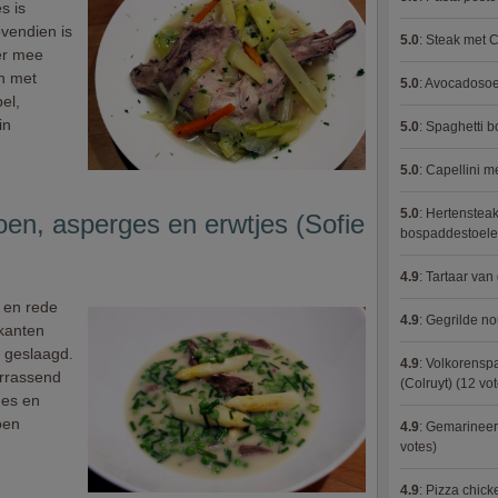
s is
ovendien is
5.0
:
Steak met C
er mee
n met
5.0
:
Avocadosoep
el,
in
5.0
:
Spaghetti 
5.0
:
Capellini 
5.0
:
Hertensteak
en, asperges en erwtjes (Sofie
bospaddestoel
4.9
:
Tartaar van
t en rede
4.9
:
Gegrilde no
 kanten
jd geslaagd.
4.9
:
Volkorenspa
errassend
(Colruyt)
(12 vot
ges en
oen
4.9
:
Gemarineerd
votes)
4.9
:
Pizza chic