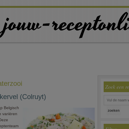
terzooi
Zoek een r
kervel (Colruyt)
op Belgisch
e variëren
 Deze
ceptenteam