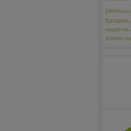
pasta
peters
tomaten
t
veggie
vis
v
zomer
zo