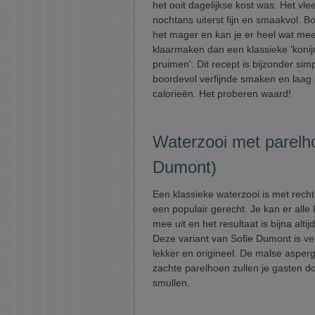
het ooit dagelijkse kost was. Het vlee
nochtans uiterst fijn en smaakvol. B
het mager en kan je er heel wat me
klaarmaken dan een klassieke 'konij
pruimen'. Dit recept is bijzonder simp
boordevol verfijnde smaken en laag 
calorieën. Het proberen waard!
Waterzooi met parelho
Dumont)
Een klassieke waterzooi is met rech
een populair gerecht. Je kan er alle
mee uit en het resultaat is bijna alti
Deze variant van Sofie Dumont is v
lekker en origineel. De malse asper
zachte parelhoen zullen je gasten d
smullen.