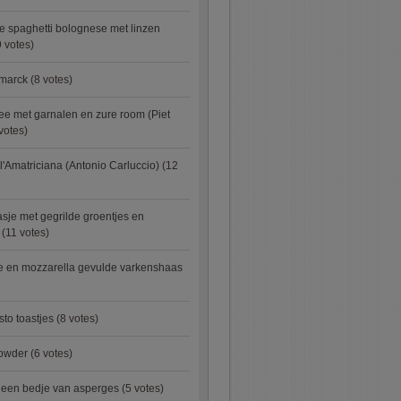
e spaghetti bolognese met linzen
 votes)
smarck
(8 votes)
e met garnalen en zure room (Piet
votes)
l'Amatriciana (Antonio Carluccio)
(12
asje met gegrilde groentjes en
(11 votes)
e en mozzarella gevulde varkenshaas
sto toastjes
(8 votes)
owder
(6 votes)
p een bedje van asperges
(5 votes)