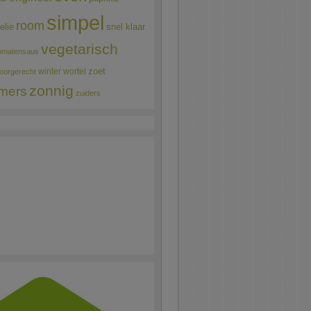
simpel
room
elie
snel klaar
vegetarisch
omatensaus
winter
wortel
zoet
oorgerecht
zonnig
mers
zuiders