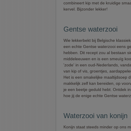
combineert kip met de kruidige sma
kervel. Bijzonder lekker!
Gentse waterzooi
Wie lekkerbekt bij Belgische klassie
een echte Gentse waterzooi eens g
hebben. Dit recept zou al bestaan s
middeleeuwen en is een smeuïg koo
'zode' in een oud-Nederlands, vanda
van kip of vis, groentjes, aardappel
Het is een smakelijke maaltijdsoep d
makkelijk zelf kan bereiden, op voo
je een beetje geduld hebt. Ontdek in 
hoe jij de enige echte Gentse water
Waterzooi van konijn
Konijn staat steeds minder op ons me