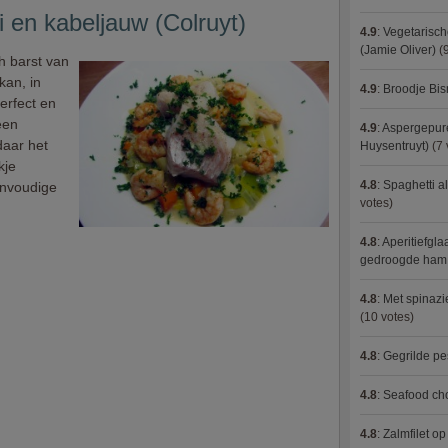
 en kabeljauw (Colruyt)
4.9
:
Vegetarisch
(Jamie Oliver)
(9
h barst van
kan, in
4.9
:
Broodje Bi
erfect en
een
4.9
:
Aspergepure
daar het
Huysentruyt)
(7 
kje
4.8
:
Spaghetti al
envoudige
votes)
4.8
:
Aperitiefgla
gedroogde ham
4.8
:
Met spinazi
(10 votes)
4.8
:
Gegrilde pe
4.8
:
Seafood ch
4.8
:
Zalmfilet o