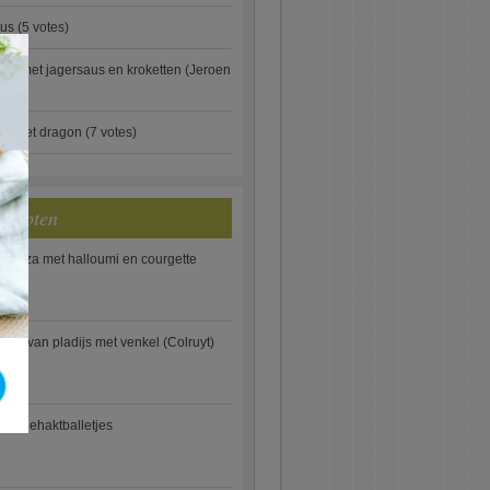
aus
(5 votes)
×
je met jagersaus en kroketten (Jeroen
)
ip met dragon
(7 votes)
ecepten
e pizza met halloumi en courgette
ooi van pladijs met venkel (Colruyt)
se gehaktballetjes