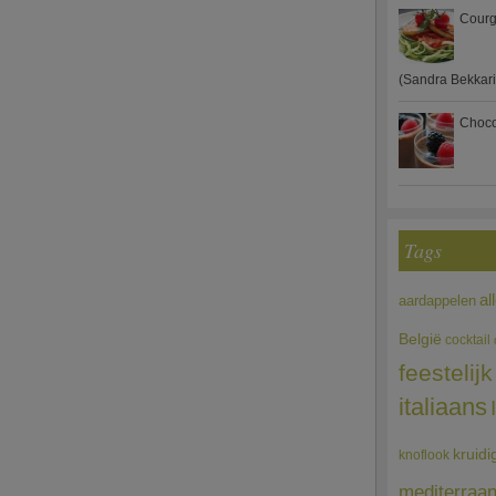
Courg
(Sandra Bekkari
Choco
Tags
al
aardappelen
België
cocktail
feestelijk
italiaans
kruidi
knoflook
mediterraa