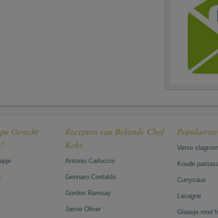
pe Gerecht
Recepten van Bekende Chef
Populairst
e?
Koks
Verse slagroo
hapje
Antonio Carluccio
Koude pastasa
t
Gennaro Contaldo
Currysaus
Gordon Ramsay
Lasagne
Jamie Oliver
Glaasje rood 