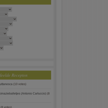
deelde Recepten
puttanesca
(10 votes)
pinazieballetjes (Antonio Carluccio)
(8
(8 votes)