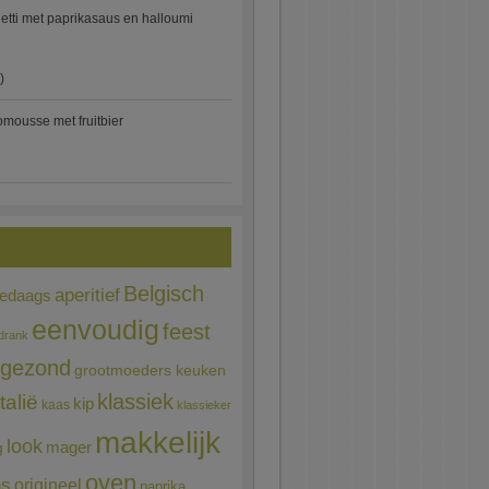
etti met paprikasaus en halloumi
)
mousse met fruitbier
Belgisch
aperitief
ledaags
eenvoudig
feest
drank
gezond
grootmoeders keuken
Italië
klassiek
kip
kaas
klassieker
makkelijk
look
mager
g
oven
ns
origineel
paprika