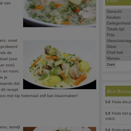
Filter
ak van
kers, moet
eprobeerd
inds de
ksel (een
ar zooi)
en en room.
ie je
rwaarde dat
dit recept
Best Beoor
zooi met kip helemaal zelf kan klaarmaken!
5.0
:
Pasta alla 
5.0
:
Pasta met s
votes)
nu, terwijl
5.0
:
Pasta pesto