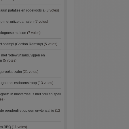
ajun patatjes en rodekoolsla
(8 votes)
 met grijze garnalen
(7 votes)
bolognese maison
(7 votes)
met scampi (Gordon Ramsay)
(5 votes)
 met rodewijnsaus, vijgen en
en
(5 votes)
 gerookte zalm
(21 votes)
ugat met esdoornsiroop
(13 votes)
ghetti in mosterdsaus met prei en spek
es)
e eendenfilet op een erwtenzalfje
(12
ken BBQ
(11 votes)