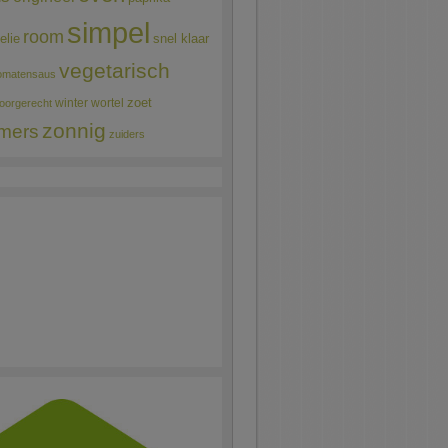
simpel
room
elie
snel klaar
vegetarisch
omatensaus
winter
wortel
zoet
oorgerecht
zonnig
mers
zuiders