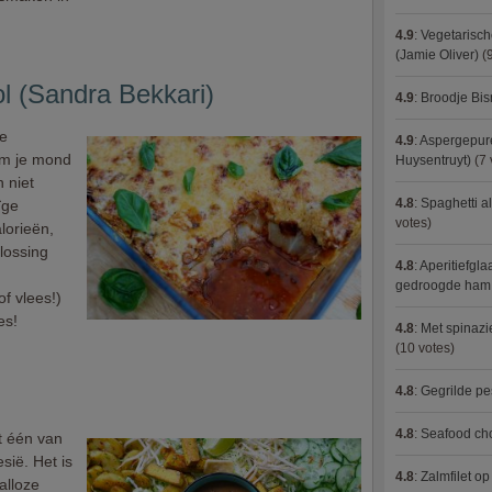
4.9
:
Vegetarisch
(Jamie Oliver)
(9
l (Sandra Bekkari)
4.9
:
Broodje Bi
me
4.9
:
Aspergepure
 om je mond
Huysentruyt)
(7 
 niet
4.8
:
Spaghetti al
ïge
votes)
lorieën,
lossing
4.8
:
Aperitiefgla
gedroogde ham
f vlees!)
es!
4.8
:
Met spinazi
(10 votes)
4.8
:
Gegrilde pe
4.8
:
Seafood ch
t één van
sië. Het is
4.8
:
Zalmfilet o
alloze