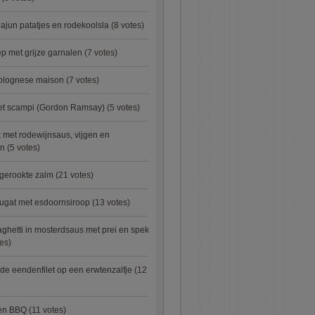
ajun patatjes en rodekoolsla
(8 votes)
 met grijze garnalen
(7 votes)
bolognese maison
(7 votes)
met scampi (Gordon Ramsay)
(5 votes)
 met rodewijnsaus, vijgen en
en
(5 votes)
 gerookte zalm
(21 votes)
ugat met esdoornsiroop
(13 votes)
ghetti in mosterdsaus met prei en spek
es)
e eendenfilet op een erwtenzalfje
(12
ken BBQ
(11 votes)