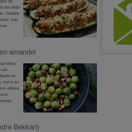
tjes op
 dat altijd
kt. Ontdek
riant, met
anse
 en amandel
spruitjes
n als
fijnde en
 het is en
em'-affaire.
eerd
recept:
dra Bekkari)