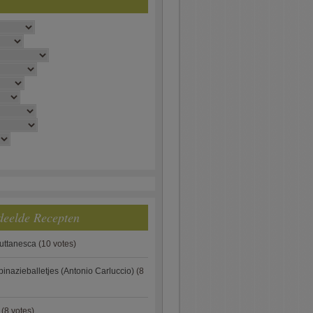
deelde Recepten
puttanesca
(10 votes)
pinazieballetjes (Antonio Carluccio)
(8
(8 votes)