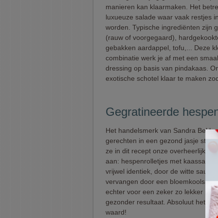
manieren kan klaarmaken. Het betre
luxueuze salade waar vaak restjes i
worden. Typische ingrediënten zijn g
(rauw of voorgegaard), hardgekookt
gebakken aardappel, tofu,... Deze kl
combinatie werk je af met een smaa
dressing op basis van pindakaas. O
exotische schotel klaar te maken zoda
Gegratineerde hespenr
Het handelsmerk van Sandra Bekkari
gerechten in een gezond jasje steke
ze in dit recept onze overheerlijke k
aan: hespenrolletjes met kaassaus. 
vrijwel identiek, door de witte saus t
vervangen door een bloemkoolsaus 
echter voor een zeker zo lekker maa
gezonder resultaat. Absoluut het pr
waard!