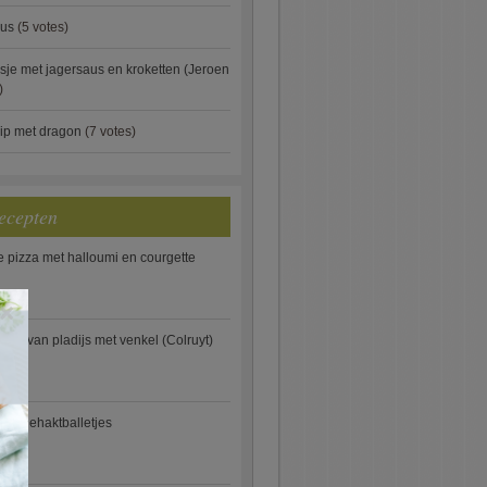
aus
(5 votes)
je met jagersaus en kroketten (Jeroen
)
ip met dragon
(7 votes)
ecepten
e pizza met halloumi en courgette
×
ooi van pladijs met venkel (Colruyt)
se gehaktballetjes