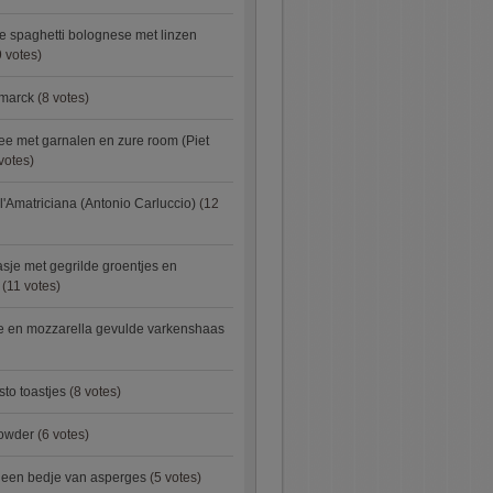
e spaghetti bolognese met linzen
 votes)
smarck
(8 votes)
e met garnalen en zure room (Piet
votes)
l'Amatriciana (Antonio Carluccio)
(12
asje met gegrilde groentjes en
(11 votes)
e en mozzarella gevulde varkenshaas
sto toastjes
(8 votes)
owder
(6 votes)
p een bedje van asperges
(5 votes)