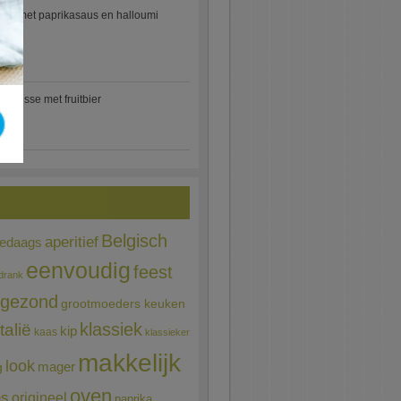
etti met paprikasaus en halloumi
)
mousse met fruitbier
Belgisch
aperitief
ledaags
eenvoudig
feest
drank
gezond
grootmoeders keuken
Italië
klassiek
kip
kaas
klassieker
makkelijk
look
mager
g
oven
ns
origineel
paprika