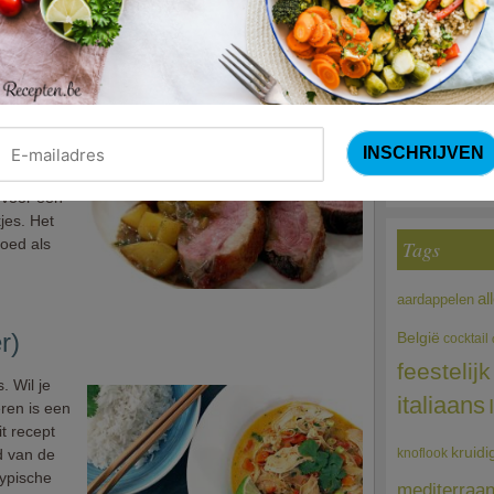
Courg
osaus (Piet Huysentruyt)
(Sandra Bekkari
Choco
'orange':
 sausje op
ruyt geeft
 voor een
jes. Het
goed als
Tags
al
aardappelen
r)
België
cocktail
feestelijk
. Wil je
italiaans
eren is een
it recept
kruidi
jd van de
knoflook
typische
mediterraa