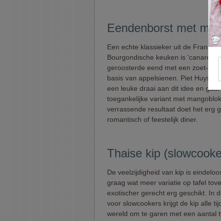
Eendenborst met mang
Een echte klassieker uit de Frans-
Bourgondische keuken is 'canard à l
geroosterde eend met een zoet-zuur
basis van appelsienen. Piet Huysent
een leuke draai aan dit idee en gaat
toegankelijke variant met mangoblok
verrassende resultaat doet het erg 
romantisch of feestelijk diner.
Thaise kip (slowcooke
De veelzijdigheid van kip is eindeloos
graag wat meer variatie op tafel tov
exotischer gerecht erg geschikt. In d
voor slowcookers krijgt de kip alle ti
wereld om te garen met een aantal 