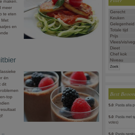
Filter
te maken.
l meer
b te eten
. Met
aatjes en
onde
tbier
klassieke
er én
 dit
problemen
Best Beoor
-en-top
ndien
5.0
:
Pasta alla 
resultaat
d!
5.0
:
Pasta met s
votes)
5.0
:
Pasta pesto