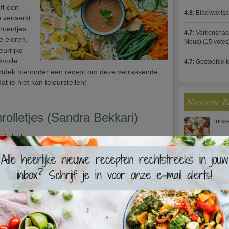
ft een
4.8
:
Blackwells
n verwerkt
roentjes
4.7
:
Varkenshaas
e eieren,
Meus)
(15 votes
eurrijke
kvolle
4.7
:
Gestoofde k
ntdek hieronder een recept om deze verrassende
t ie niet kan teleurstellen!
Nieuwste R
olletjes (Sandra Bekkari)
Turks
 is lekkere
n. Zo pakt
lassieker
Waterz
De basis is
e
zorgt ze
Zweed
r veel
oberen