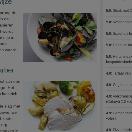
ijze
5.0
:
Steak met C
sprong de
jn de
5.0
:
Avocadosoep
anieren
pt wordt
5.0
:
Spaghetti 
ie je in
oals
5.0
:
Capellini 
ren waard!
5.0
:
Hertensteak
bospaddestoel
arber
4.9
:
Tartaar van
deel van een
4.9
:
Gegrilde no
ige. Het
 laat zich
4.9
:
Volkorenspa
(Colruyt)
(12 vot
de slag met
Hoewel we
4.9
:
Gemarineerd
t zoete
votes)
k erg
4.9
:
Pizza chic
 smaken in