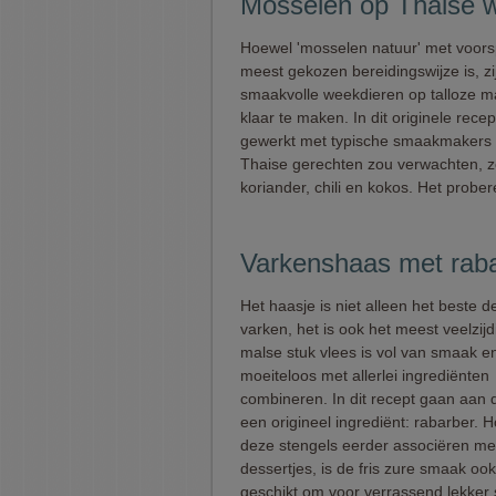
Mosselen op Thaise w
Hoewel 'mosselen natuur' met voor
meest gekozen bereidingswijze is, zi
smaakvolle weekdieren op talloze m
klaar te maken. In dit originele rece
gewerkt met typische smaakmakers d
Thaise gerechten zou verwachten, z
koriander, chili en kokos. Het probe
Varkenshaas met rab
Het haasje is niet alleen het beste 
varken, het is ook het meest veelzijd
malse stuk vlees is vol van smaak en
moeiteloos met allerlei ingrediënten
combineren. In dit recept gaan aan 
een origineel ingrediënt: rabarber. 
deze stengels eerder associëren me
dessertjes, is de fris zure smaak oo
geschikt om voor verrassend lekker