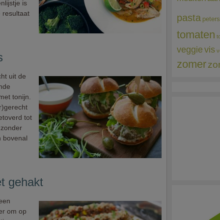
lijstje is
 resultaat
pasta
peters
tomaten
t
veggie
vis
v
s
zomer
zo
ht uit de
ende
met tonijn.
r)gerecht
etoverd tot
 zonder
 bovenal
t gehakt
 een
ier om op