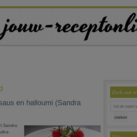
d
Zoek een r
saus en halloumi (Sandra
rt Sandra
ltra-